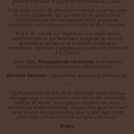
habitudes et nos systèmes de croyance…Et que, in
fine, ces expériences requièrent seulement une
grande fraicheur d'Esprit et innocence du Coeur.
C’est donc ce ton là, direct et modeste, qu'emprunte
le livre d'Isabelle, qui au-delà de la vastitude et
l'éclectisme de ses co-naissances et pratiques
spirituelles, sait retrouver la simplicité de l'Essentiel.
Et à la fin, cerise sur le gateau, une explication
expérimentée et parfaitement intégrée du monde
quantique, qui en rend si simple et claire la
complexité…que cela s’adresse au public de Tintin, de
7 à 77 ans!.
Alors lisez,
Passagère de l Invisible,
livre joyeux,
nourrissant, et parfaitement rafraichissant. "
Michèle Decoust
- Journaliste, auteure et réalisatrice
*
" Quel plaisir de te lire, de te retrouver dans ce beau
message que tu transmets avec sincérité, simplicité,
poésie et Vérité. J’ai toujours ressenti ton aura
lumineuse et bienveillante, chaque fois que l’on s’est
vu et toutes les expériences que tu partages sont
pour moi une évidence de ta belle vibration."