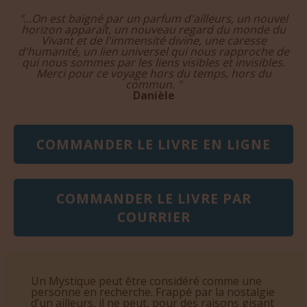
Nadine
*
"...On est baigné par un parfum d'ailleurs, un nouvel
horizon apparaît, un nouveau regard du monde du
Vivant et de l'immensité divine, une caresse
d'humanité, un lien universel qui nous rapproche de
qui nous sommes par les liens visibles et invisibles.
Merci pour ce voyage hors du temps, hors du
commun. "
Danièle
COMMANDER LE LIVRE EN LIGNE
COMMANDER LE LIVRE PAR
COURRIER