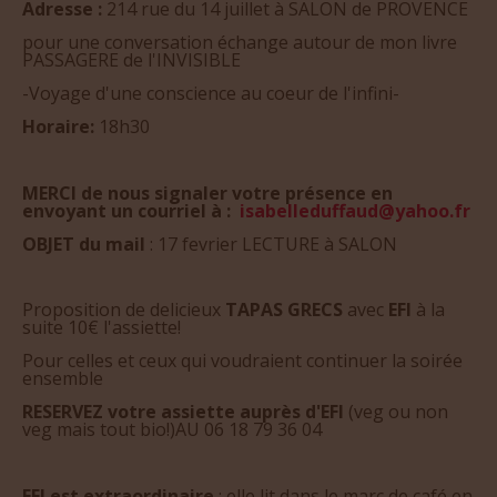
Adresse :
214 rue du 14 juillet à SALON de PROVENCE
pour une conversation échange autour de mon livre
PASSAGERE de l'INVISIBLE
-Voyage d'une conscience au coeur de l'infini-
Horaire:
18h30
MERCI de nous signaler votre présence en
envoyant un courriel à :
isabelleduffaud@yahoo.fr
OBJET du mail
: 17 fevrier LECTURE à SALON
Proposition de delicieux
TAPAS GRECS
avec
EFI
à la
suite 10€ l'assiette!
Pour celles et ceux qui voudraient continuer la soirée
ensemble
RESERVEZ votre assiette auprès d'EFI
(veg ou non
veg mais tout bio!)AU 06 18 79 36 04