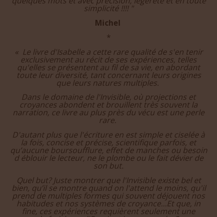
décris les scènes et les paysages du monde matériel
ou "subtil", tout comme tes ressentis interieurs en
quelques mots et avec précision, légèreté et en toute
simplicité !!!! "
Michel
*
« Le livre d'Isabelle a cette rare qualité de s'en tenir
exclusivement au récit de ses expériences, telles
qu'elles se présentent au fil de sa vie, en abordant
toute leur diversité, tant concernant leurs origines
que leurs natures multiples.
Dans le domaine de l'Invisible, où projections et
croyances abondent et brouillent très souvent la
narration, ce livre au plus près du vécu est une perle
rare.
D'autant plus que l'écriture en est simple et ciselée à
la fois, concise et précise, scientifique parfois, et
qu’aucune boursoufflure, effet de manches ou besoin
d éblouir le lecteur, ne le plombe ou le fait dévier de
son but.
Quel but? Juste montrer que l'Invisible existe bel et
bien, qu’il se montre quand on l'attend le moins, qu'il
prend de multiples formes qui souvent déjouent nos