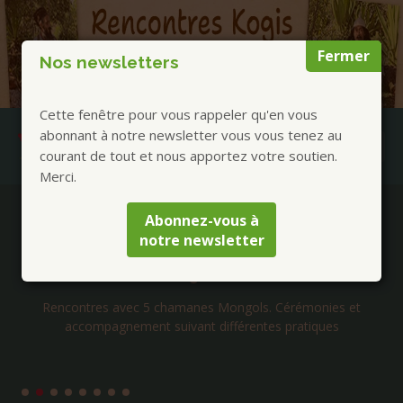
Fermer
Nos newsletters
Cette fenêtre pour vous rappeler qu'en vous
abonnant à notre newsletter vous vous tenez au
courant de tout et nous apportez votre soutien.
Merci.
Publications à la Une !
Abonnez-vous à
notre newsletter
Jacques Vigne – Métaphores du Bouddha
commentées pour notre époque – 23, 24, 25
octobre 2026
Les métaphores bien méditées, c'est-à-dire en revenant par la
conscience au plus proche du corps, ont un pouvoir de
transformati...