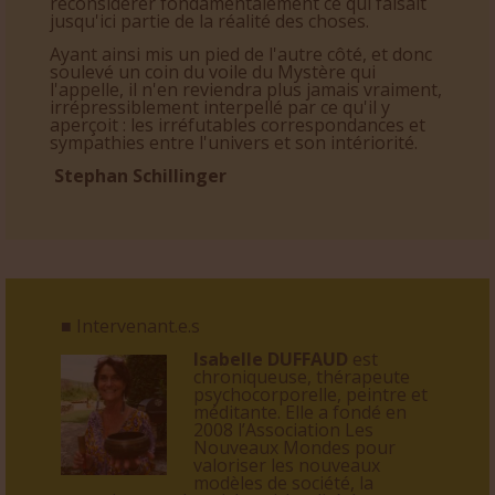
Ce faisant il est confronté à des aspects de lui-
même et de l'existence qui vont le contraindre à
reconsidérer fondamentalement ce qui faisait
jusqu'ici partie de la réalité des choses.
Ayant ainsi mis un pied de l'autre côté, et donc
soulevé un coin du voile du Mystère qui
l'appelle, il n'en reviendra plus jamais vraiment,
irrépressiblement interpellé par ce qu'il y
aperçoit : les irréfutables correspondances et
sympathies entre l'univers et son intériorité.
Stephan Schillinger
■ Intervenant.e.s
Isabelle DUFFAUD
est
chroniqueuse, thérapeute
psychocorporelle, peintre et
méditante. Elle a fondé en
2008 l’Association Les
Nouveaux Mondes pour