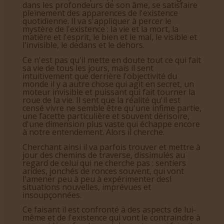
Un Mystique peut être considéré comme une
personne en recherche. Frappé par la nostalgie
d’un ailleurs, il ne peut, pour des raisons gisant
dans les profondeurs de son âme, se satisfaire
pleinement des apparences de l'existence
quotidienne. Il va s'appliquer à percer le
mystère de l'existence : la vie et la mort, la
matière et l'esprit, le bien et le mal, le visible et
l'invisible, le dedans et le dehors.
Ce n'est pas qu'il mette en doute tout ce qui fait
sa vie de tous les jours, mais il sent
intuitivement que derrière l'objectivité du
monde il y a autre chose qui agit en secret, un
moteur invisible et puissant qui fait tourner la
roue de la vie. Il sent que la réalité qu'il est
censé vivre ne semble être qu'une infime partie,
une facette particulière et souvent dérisoire,
d'une dimension plus vaste qui échappe encore
à notre entendement. Alors il cherche.
Cherchant ainsi il va parfois trouver et mettre à
jour des chemins de traverse, dissimulés au
regard de celui qui ne cherche pas : sentiers
arides, jonchés de ronces souvent, qui vont
l'amener peu à peu à expérimenter desl
situations nouvelles, imprévues et
insoupçonnées.