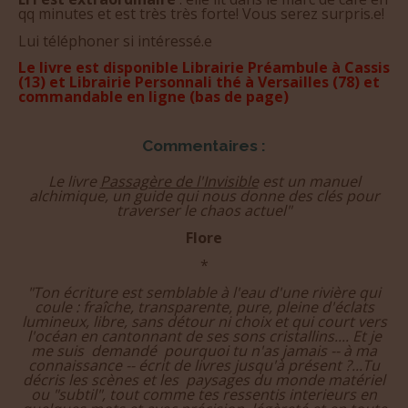
EFI est extraordinaire
: elle lit dans le marc de café en
qq minutes et est très très forte! Vous serez surpris.e!
Lui téléphoner si intéressé.e
Le livre est disponible Librairie Préambule à Cassis
(13) et Librairie Personnali thé à Versailles (78) et
commandable en ligne (bas de page)
Commentaires :
Le livre
Passagère de l'Invisible
est un manuel
alchimique, un guide qui nous donne des clés pour
traverser le chaos actuel"
Flore
*
"Ton écriture est semblable à l'eau d'une rivière qui
coule : fraîche, transparente, pure, pleine d'éclats
lumineux, libre, sans détour ni choix et qui court vers
l'océan en cantonnant de ses sons cristallins.... Et je
me suis demandé pourquoi tu n'as jamais -- à ma
connaissance -- écrit de livres jusqu'à présent ?...Tu