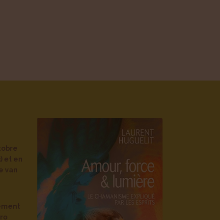
tobre
) et en
e van
ement
ro