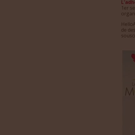
L'adh
1er se
organ
HelloA
de des
souscr