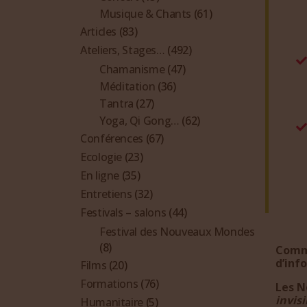
Musique & Chants
(61)
Articles
(83)
Ateliers, Stages…
(492)
Chamanisme
(47)
Méditation
(36)
Tantra
(27)
Yoga, Qi Gong…
(62)
Conférences
(67)
Ecologie
(23)
En ligne
(35)
Entretiens
(32)
Festivals – salons
(44)
Festival des Nouveaux Mondes
(8)
Comme
d’inf
Films
(20)
Formations
(76)
Les N
invis
Humanitaire
(5)