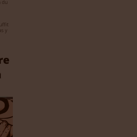
n du
ffit
as y