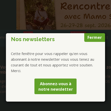
TOUTES
ÉVÉNEMENTS
Fermer
ammes et Annonces
Prestations
AGENDA
Contact
Nos newsletters
Cette fenêtre pour vous rappeler qu'en vous
Publications à la Une !
abonnant à notre newsletter vous vous tenez au
courant de tout et nous apportez votre soutien.
aude Brame Tour 2026
Lettre d’Isabelle 199
Merci.
Alzheimer : Stimulati
ma tournée, mais aussi la vôtre...
auditive à 40 Htz Ond
 nôtre. UNIES SONT NOS VOIX
Gamma
Abonnez-vous à
notre newsletter
Je me suis intéressée à cet
découverte des effets des fréq
gamma à 40 Hz correspondan
ondes cérébrales rapides du 