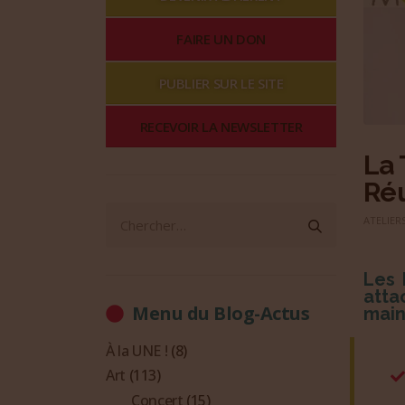
FAIRE UN DON
PUBLIER SUR LE SITE
RECEVOIR LA NEWSLETTER
La 
Réu
ATELIERS
Les 
atta
Menu du Blog-Actus
main
À la UNE !
(8)
Art
(113)
Concert
(15)