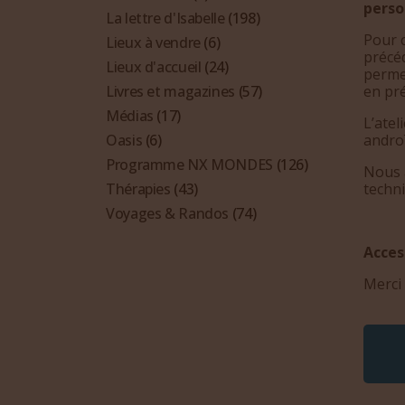
perso
La lettre d'Isabelle
(198)
Pour c
Lieux à vendre
(6)
précé
Lieux d'accueil
(24)
permet
en pré
Livres et magazines
(57)
Médias
(17)
L’atel
androï
Oasis
(6)
Programme NX MONDES
(126)
Nous a
techn
Thérapies
(43)
Voyages & Randos
(74)
Acces
Merci 