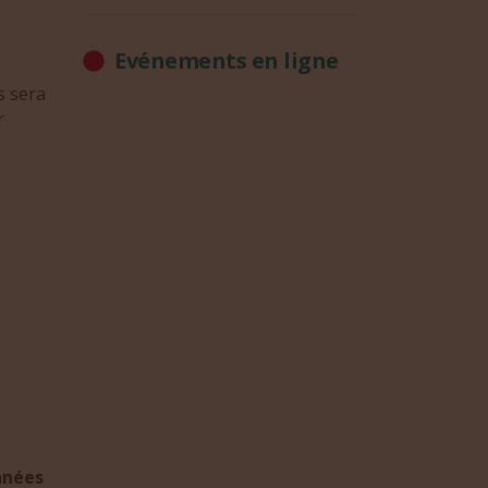
Evénements en ligne
s sera
r
nnées