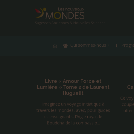
Sagesses Anciennes & Nouvelles Sciences
Qui sommes-nous ?
Progr
orce et
Voyage solidaire au
Cl
e Laurent
Cambodge – Janvier 2027
C'est 
Ce voyage solidaire est organisé par un
à la
tiatique à
couple d'enseignants de Qi gong pour
, pour guides
lutter contre le travail des enfants les
 royal, le
plus démun...
assio...