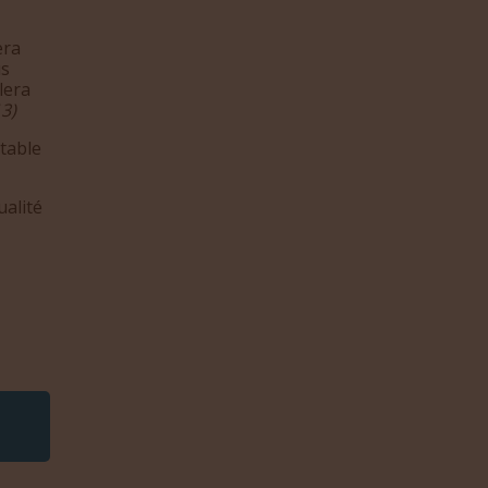
era
us
lera
13)
rtable
ualité