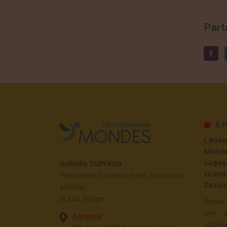
Part
À P
L’Ass
Mond
sages
Isabelle DUFFAUD
scienc
Présidente fondatrice des Nouveaux
Cassis
Mondes
Et son équipe
Depuis 
tout a
Adresse :
confére