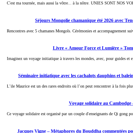
C'est ma tournée, mais aussi la vôtre... à la nôtre. UNIES SONT NOS VO
Séjours Mongolie chamanique été 2026 avec Te
Rencontres avec 5 chamanes Mongols. Cérémonies et accompagnement suiva
Livre « Amour Force et Lumière » Tome
Imaginez un voyage initiatique à travers les mondes, avec, pour guides et e
Séminaire initiatique avec les cachalots dauphins et bale
L’ile Maurice est un des rares endroits où l’on peut rencontrer à la fois plus
Voyage solidaire au Cambodge 
Ce voyage solidaire est organisé par un couple d'enseignants de Qi gong pour
Jacques Vigne – Métaphores du Bouddha commentées pour