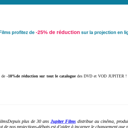
-25% de réduction
Films profitez de
sur la projection en l
e de
-10%de réduction sur tout le catalogue
des DVD et VOD JUPITER ! En p
Depuis plus de 30 ans
Jupiter Films
distribue au cinéma, produi
but de nos projections-débats est d’aider à incarner le changement que