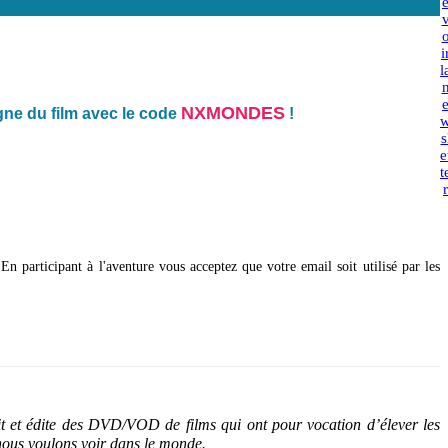
i
l
NXMONDES
igne du film avec le code
!
s
e
t
r
articipant à l'aventure vous acceptez que votre email soit utilisé par les
t et édite des DVD/VOD de films qui ont pour vocation d’élever les
 nous voulons voir dans le monde.