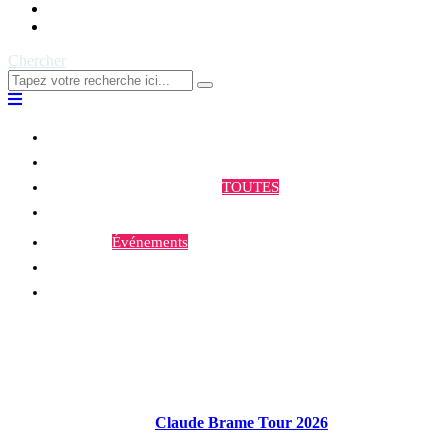
Contact
Chercher
Qui sommes-nous ?
Programmes et Annonces
TOUTES
Prestations
Agenda
Événements
Contact
Claude Brame Tour 2026