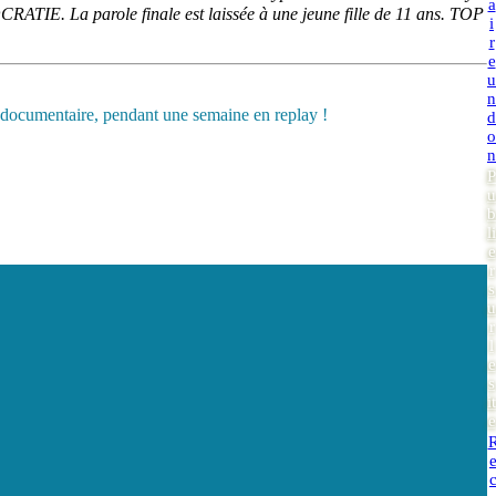
a
ATIE. La parole finale est laissée à une jeune fille de 11 ans. TOP
i
r
e
u
n
d documentaire, pendant une semaine en replay !
d
o
n
P
u
b
li
e
r
s
u
r
l
e
s
it
e