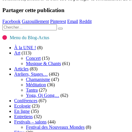
Partager cette publication
Facebook
Gazouillement
Pinterest
Email
Reddit
Menu du Blog-Actus
À la UNE !
(8)
Art
(113)
Concert
(15)
Musique & Chants
(61)
Articles
(83)
Ateliers, Stages…
(492)
Chamanisme
(47)
Méditation
(36)
Tantra
(27)
Yoga, Qi Gong…
(62)
Conférences
(67)
Ecologie
(23)
En ligne
(35)
Entretiens
(32)
Festivals – salons
(44)
Festival des Nouveaux Mondes
(8)