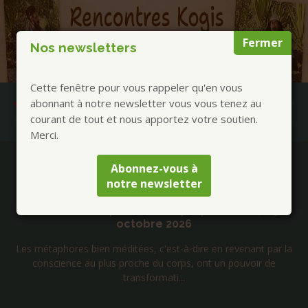
Fermer
Nos newsletters
Cette fenêtre pour vous rappeler qu'en vous
abonnant à notre newsletter vous vous tenez au
courant de tout et nous apportez votre soutien.
Merci.
Publications à la Une !
Abonnez-vous à
notre newsletter
Séjours Mongolie chamanique été 2026 avec
Tengerekh
Rencontres avec 5 chamanes Mongols. Cérémonies et
accompagnement suivant différentes pratiques