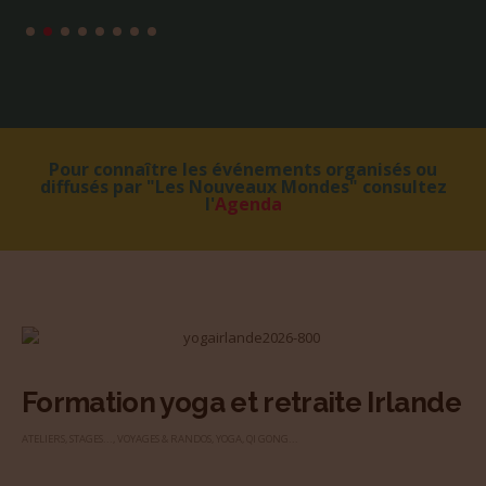
Pour connaître les événements organisés ou
diffusés par "Les Nouveaux Mondes" consultez
l'
Agenda
Formation yoga et retraite Irlande
ATELIERS, STAGES...
,
VOYAGES & RANDOS
,
YOGA, QI GONG...
«Les Élémentaires du Yoga Vivant» , une formation