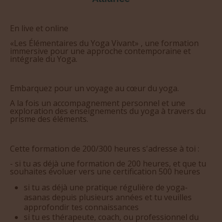
En live et online
«Les Élémentaires du Yoga Vivant» , une formation
immersive pour une approche contemporaine et
intégrale du Yoga.
Embarquez pour un voyage au cœur du yoga.
A la fois un accompagnement personnel et une
exploration des enseignements du yoga à travers du
prisme des éléments.
Cette formation de 200/300 heures s'adresse à toi :
- si tu as déjà une formation de 200 heures, et que tu
souhaites évoluer vers une certification 500 heures
si tu as déjà une pratique régulière de yoga-
asanas depuis plusieurs années et tu veuilles
approfondir tes connaissances
si tu es thérapeute, coach, ou professionnel du
sport, de la santé et d’aide à la personne et veux
enrichir tes connaissances a travers du yoga