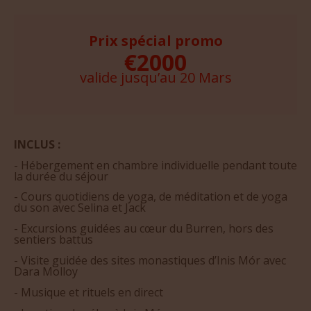
Prix spécial promo
€2000
valide jusqu’au 20 Mars
INCLUS :
- Hébergement en chambre individuelle pendant toute
la durée du séjour
- Cours quotidiens de yoga, de méditation et de yoga
du son avec Selina et Jack
- Excursions guidées au cœur du Burren, hors des
sentiers battus
- Visite guidée des sites monastiques d’Inis Mór avec
Dara Molloy
- Musique et rituels en direct
- Location de vélos à Inis Mór
- Tous les brunches et dîners