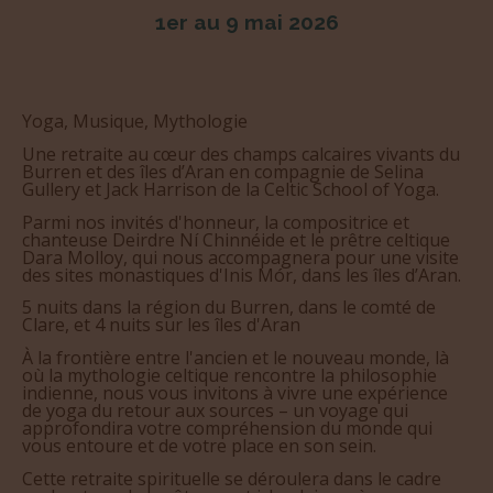
Yoga, Musique, Mythologie
Une retraite au cœur des champs calcaires vivants du
Burren et des îles d’Aran en compagnie de Selina
Gullery et Jack Harrison de la Celtic School of Yoga.
Parmi nos invités d'honneur, la compositrice et
chanteuse Deirdre Ní Chinnéide et le prêtre celtique
Dara Molloy, qui nous accompagnera pour une visite
des sites monastiques d'Inis Mór, dans les îles d’Aran.
5 nuits dans la région du Burren, dans le comté de
Clare, et 4 nuits sur les îles d'Aran
À la frontière entre l'ancien et le nouveau monde, là
où la mythologie celtique rencontre la philosophie
indienne, nous vous invitons à vivre une expérience
de yoga du retour aux sources – un voyage qui
approfondira votre compréhension du monde qui
vous entoure et de votre place en son sein.
Cette retraite spirituelle se déroulera dans le cadre
enchanteur de la côte ouest irlandaise, où nous
explorerons ensemble des pratiques qui nous
enracinent dans la tradition tout en ouvrant la voie à