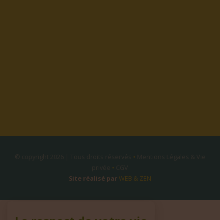
© copyright 2026 | Tous droits réservés
•
Mentions Légales & Vie
privée
•
CGV
Site réalisé par
WEB & ZEN