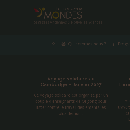
Sagesses Anciennes & Nouvelles Sciences
Qui sommes-nous ?
Progr
ire au
Livre « Amour Force et
Sémi
ier 2027
Lumière » Tome 2 de Laurent
Huguelit
ba
organisé par un
Imaginez un voyage initiatique à
e Qi gong pour
L’ile
travers les mondes, avec, pour guides
des enfants les
où
et enseignants, l’Aigle royal, le
..
plu
Bouddha de la compassio...