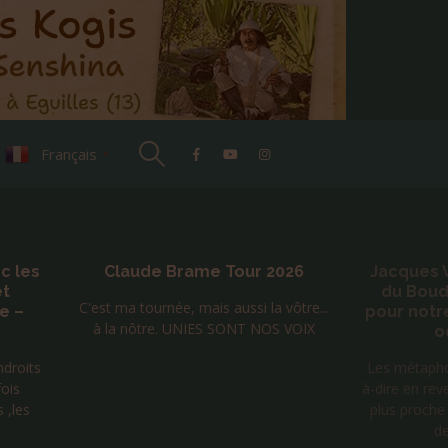
Français
▼
026
Jacques Vigne – Métaphores
Rencon
du Bouddha commentées
mong
 vôtre...
pour notre époque – 23, 24, 25
n
S VOIX
octobre 2026
Originair
Les métaphores bien méditées, c'est-
Mongolie,
à-dire en revenant par la conscience au
partir à
plus proche du corps, ont un pouvoir
spirit
de transformati...