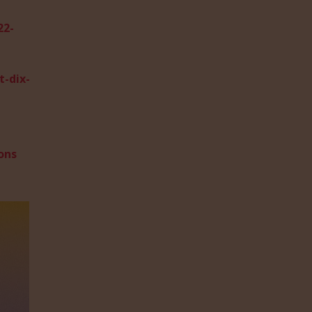
22-
t-dix-
ons