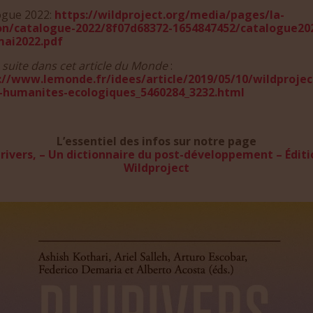
ogue 2022:
https://wildproject.org/media/pages/la-
n/catalogue-2022/8f07d68372-1654847452/catalogue20
mai2022.pdf
a suite dans cet article du Monde
:
://www.lemonde.fr/idees/article/2019/05/10/wildprojec
-humanites-ecologiques_5460284_3232.html
L’essentiel des infos sur notre page
urivers, – Un dictionnaire du post-développement – Éditi
Wildproject