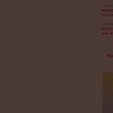
Catal
maiso
site-
Lire l
https
ans-d
Pl