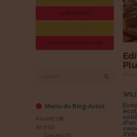
FAIRE UN DON
PUBLIER SUR LE SITE
RECEVOIR LA NEWSLETTER
Edi
Plu
ARTICLE
WILD
Evoq
Menu du Blog-Actus
éco
coll
À la UNE !
(8)
d'u
Art
(113)
ceux
XVIII
Concert
(15)