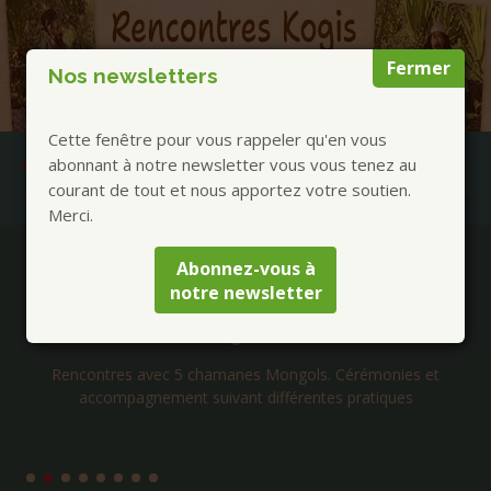
Fermer
Nos newsletters
Cette fenêtre pour vous rappeler qu'en vous
abonnant à notre newsletter vous vous tenez au
courant de tout et nous apportez votre soutien.
Merci.
Publications à la Une !
Abonnez-vous à
notre newsletter
Séjours Mongolie chamanique été 2026 avec
Tengerekh
Rencontres avec 5 chamanes Mongols. Cérémonies et
accompagnement suivant différentes pratiques