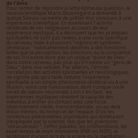
de l'âme.
Pour tenter de répondre à cette épineuse question, le
neuroscientifique Mario Beauregard a demandé à
quinze Soeurs carmélite de prêter leur concours à une
expérience scientifique. En examinant l'activité
cérébrale de ces religieuses au cours de leur
expérience mystique, il a découvert que les pratiques
spirituelles ne sont pas reliées à une zone spécifique
du cerveau, mais à plusieurs "régions et systèmes
cérébraux " habituellement destinés à des fonctions
telles que la perception, les émotions ou la conscience
de soi. Il n'existe donc pas un unique "point de Dieu "
dans notre cerveau, pas plus qu'il n'existe un "gène de
Dieu " dans nos cellules. Par ailleurs, l'étroite
corrélation des activités spirituelles et neurologiques
ne signifie pas qu'il faille réduire l'expérience
spirituelle à un simple phénomène cérébral ou à une
illusion, voire une hallucination, dont l'unique socle
serait de nature neuronale. Loin s'en faut : les
expériences mystiques révèlent la capacité des
individus à entrer en contact avec une force
objectivement réelle, transcendantale, un au-delà
d'eux-mêmes, du temps et de l'espace. D'où les
nombreux phénomènes psychiques qui demeurent
inexpliqués par la science, tels que les guérisons
"miraculeuses ", l'effet placebo, les prémonitions, les
expériences de mort imminente (EMI ou NDE), le
sentiment d'union lors de la prière ou la méditation ...