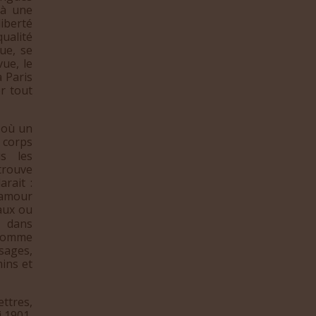
 à une
liberté
ualité
ue, se
vue, le
 Paris
r tout
 où un
 corps
us les
trouve
rait :
’amour
aux ou
 dans
 comme
ésages,
ins et
ttres,
 1901,