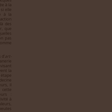
e à la
si elle
e à la
action
là des
r, que
uelles
on pas
e comme
 d’
art-
tanerie
 visant
vent la
 étape
édecine
rs, il
 cette
eurs :
ivité à
uleurs,
peutes