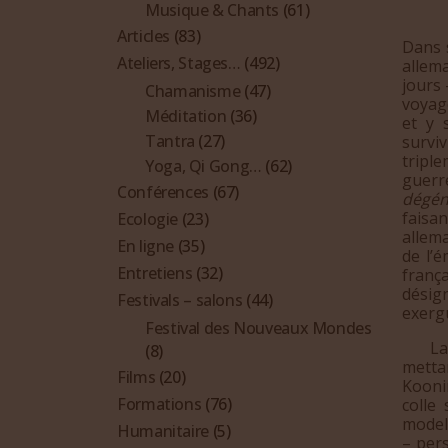
Musique & Chants
(61)
Articles
(83)
Dans
Ateliers, Stages…
(492)
allem
jours 
Chamanisme
(47)
voyag
Méditation
(36)
et y 
Tantra
(27)
survi
tripl
Yoga, Qi Gong…
(62)
guer
Conférences
(67)
dégén
faisa
Ecologie
(23)
allem
En ligne
(35)
de l’é
Entretiens
(32)
franç
désig
Festivals – salons
(44)
exerg
Festival des Nouveaux Mondes
La ré
(8)
metta
Films
(20)
Kooni
Formations
(76)
colle 
model
Humanitaire
(5)
– per