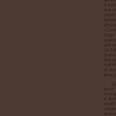
il co
aux c
expér
lectu
décou
« Coul
Gogh 
quatri
ans e
au Sa
Jeune
des o
manif
et de 
être t
Que l
pour V
convai
il éc
voudr
mélan
drame 