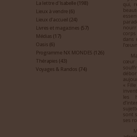
La lettre d'Isabelle
(198)
qui, 
beauté
Lieux à vendre
(6)
essen
Lieux d'accueil
(24)
parad
nourri
Livres et magazines
(57)
corps
Médias
(17)
dans 
Oasis
(6)
l’œuvr
Programme NX MONDES
(126)
Malco
Thérapies
(43)
cœur 
souff
Voyages & Randos
(74)
débor
aujou
« Fil
invent
les 
d’int
sujett
sont 
ses r
Mais 
adres