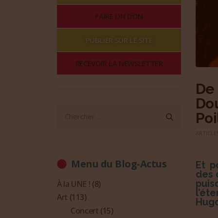
FAIRE UN DON
PUBLIER SUR LE SITE
RECEVOIR LA NEWSLETTER
De 
Dou
Poi
ARTICLE
Menu du Blog-Actus
Et p
des 
puis
À la UNE !
(8)
l’éte
Art
(113)
Hugo
Concert
(15)