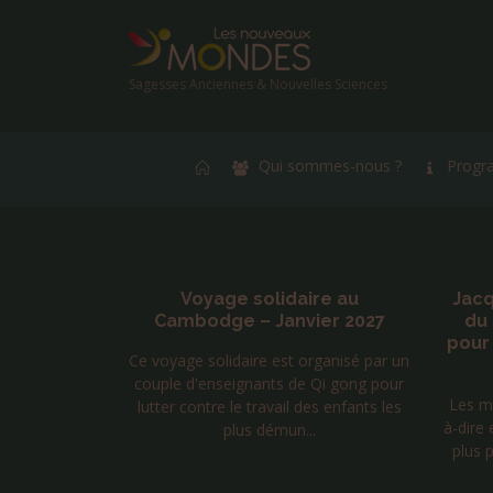
Sagesses Anciennes & Nouvelles Sciences
Qui sommes-nous ?
Progr
Voyage solidaire au
Jacques Vigne – M
Cambodge – Janvier 2027
du Bouddha com
pour notre époque – 
e voyage solidaire est organisé par un
octobre 20
couple d'enseignants de Qi gong pour
Les métaphores bien médi
lutter contre le travail des enfants les
à-dire en revenant par la 
plus démun...
plus proche du corps, on
de transformati.