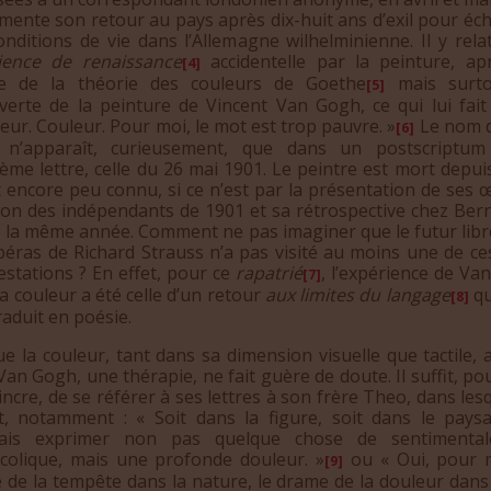
mmente son retour au pays après dix-huit ans d’exil pour éc
onditions de vie dans l’Allemagne wilhelminienne. Il y rela
ience de renaissance
accidentelle par la peinture, ap
[4]
re de la théorie des couleurs de Goethe
mais surto
[5]
verte de la peinture de Vincent Van Gogh, ce qui lui fait 
eur. Couleur. Pour moi, le mot est trop pauvre. »
Le nom 
[6]
n’apparaît, curieusement, que dans un postscriptu
ème lettre, celle du 26 mai 1901. Le peintre est mort depu
t encore peu connu, si ce n’est par la présentation de ses 
lon des indépendants de 1901 et sa rétrospective chez Ber
, la même année. Comment ne pas imaginer que le futur libre
péras de Richard Strauss n’a pas visité au moins une de ce
estations ? En effet, pour ce
rapatrié
, l’expérience de Va
[7]
la couleur a été celle d’un retour
aux limites du langage
qu
[8]
raduit en poésie.
a couleur, tant dans sa dimension visuelle que tactile, ai
an Gogh, une thérapie, ne fait guère de doute. Il suffit, po
ncre, de se référer à ses lettres à son frère Theo, dans les
rit, notamment : « Soit dans la figure, soit dans le paysa
ais exprimer non pas quelque chose de sentimenta
colique, mais une profonde douleur. »
ou « Oui, pour m
[9]
de la tempête dans la nature, le drame de la douleur dans 