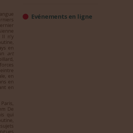
 langue
Evénements en ligne
rniers
dernier
sienne
Il n’y
outine,
ays en
 un
art
llard,
forces
eintre
ale, en
sans en
ant en
Paris,
lem De
is qui
outine,
sujets
angues