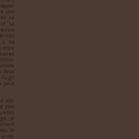
happer
te son
rès sa
ut sa
écrire
de Van
m à sa
is onze
œuvres
nheim-
ttiste
s deux
n Gogh
i peut
t été,
ur s’en
quelles
ge, je
lement
oi, le
la vie,