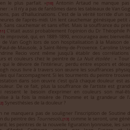
en le plus parfait. »
Antonin Artaud ne manque pas
[10]
ner : « Il n’y a pas de fantômes dans les tableaux de Van Go
ions, pas d’hallucinations. C’est de la vérité torride d’un so
heures de l’après-midi. Un lent cauchemar génésique petit à
é. Sans cauchemar et sans effet. Mais la souffrance du pré
C’était aussi probablement l’opinion du Dr Théophile P
11]
ste improvisé, qui, en 1889-1890, encouragea avec bienveill
il de Van Gogh lors de son hospitalisation à la Maison de
-Paul-de-Mausole, à Saint-Rémy-de-Provence. Caroline Urs
ndrine Recio vont même jusqu’à établir des corrélations
urs et couleurs chez le peintre de
La Nuit étoilée
: « Tou
 qui le dévore de l’intérieur, perdu entre espoirs et déce
ogh nous livre à travers son œuvre les souffrances physiq
les qui l’accompagnent. Si les tourments du peintre trouven
estation dans son œuvre c’est qu’à chaque douleur est as
uleur. De ce fait, plus la souffrance de l’artiste est gran
-ci ressent le besoin d’exprimer en couleurs son mal-êt
lise à la fois la misère de l’homme et la grandeur de l’a
Synesthésies de la douleur ?
2]
 manquera pas de souligner l’inscription de Soutine d
ion du peintre des
Tournesols
,
comme le seront, une géné
[13]
ard, les peintres de la nouvelle figuration lyonnaise, les
san
r d’André Cottavoz, rejoint par Jean Fusaro et J