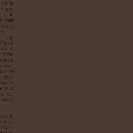
 de le
gh, pas
leil de
 petit
natal y
eyron,
ance le
 Santé
enbach
 entre
rmenté
ptions,
ues et
t leur
sociée
de plus
re qui
rtiste
ans la
ration
zistes
,
acques