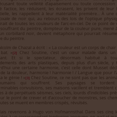
récusant toute velléité d’apaisement ou toute concession
 factice, les réduisent, les écrasent, les privent de leur 
tielle, les rappellent à leur matérialité première… À une q
oxale de noir qui, au rebours des lois de l’optique physiq
rait de toutes les couleurs de l’arc-en-ciel. De ce point de 
 souffrant du peintre, dompteur de la couleur pure, mené à
un corbillard noir, devient métaphore qui pourrait résume
e du peintre.
lm de Chazal a écrit : « La couleur est un corps de chair
bat. »
Chez Soutine, c’est un cœur malade dans un
[2]
rant. Et si le spectateur, désormais habitué à to
dements des arts plastiques, depuis plus d’un siècle, y 
rd’hui une certaine harmonie, c’est celle dont Musset décla
le de la douleur, harmonie ! harmonie ! / Langue que pour l
a le génie ! »
Chez Soutine, ce ne sont pas que les anim
[3]
humains qui souffrent. Ses paysages se tordent
erminables convulsions, ses maisons vacillent et tremblent
es à de perpétuels séismes, ses ciels, lourds d’indicibles pr
sur le point de crever et d’accoucher de monstres, ses chem
outes se muent en membres crispés, révulsés.
revenons à Hugo von Hofmannsthal. Dans ses cinq le
sées à un correspondant londonien anonyme, en avril et mai