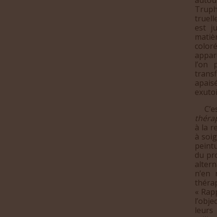
Truph
truell
est j
matiè
color
appar
l’on 
trans
apaisé
exuto
C’est 
théra
à la r
à soig
peint
du pro
alter
n’en 
théra
« Rapp
l’obje
leurs