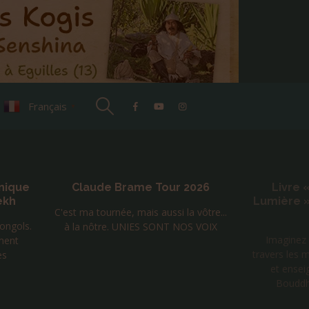
Français
▼
aude Brame Tour 2026
Livre « Amour Force e
Lumière » Tome 2 de Lau
a tournée, mais aussi la vôtre...
Huguelit
 nôtre. UNIES SONT NOS VOIX
Imaginez un voyage initiatiqu
travers les mondes, avec, pour 
et enseignants, l’Aigle royal, 
Bouddha de la compassio..