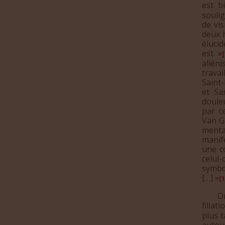
est bi
soulig
de vis
deux 
élucid
est. »
[
aliéni
trava
Saint
et Sa
doule
par ce
Van G
menta
manif
une co
celui
symbo
[…] »
[1
On ne
filiat
plus t
autou