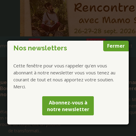
TOUTES
ÉVÉNEMENTS
Fermer
ammes et Annonces
Prestations
AGENDA
Contact
Nos newsletters
Cette fenêtre pour vous rappeler qu'en vous
Publications à la Une !
abonnant à notre newsletter vous vous tenez au
courant de tout et nous apportez votre soutien.
étaphores
Séjours Mongolie chamanique
Cl
Merci.
mentées
été 2026 avec Tengerekh
C'est m
23, 24, 25
Rencontres avec 5 chamanes Mongols.
à la
26
Abonnez-vous à
Cérémonies et accompagnement
notre newsletter
tées, c'est-
suivant différentes pratiques
conscience au
t un pouvoir
..