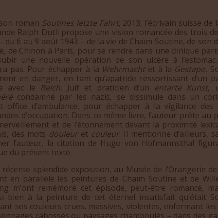
 son roman
Soutines letzte Fahrt
, 2013, l’écrivain suisse de
ande Ralph Dutli propose une vision romancée des trois de
– du 6 au 9 août 1943 – de la vie de Chaïm Soutine, de son 
e, de Chinon à Paris, pour se rendre dans une clinique pari
subir une nouvelle opération de son ulcère à l’estomac. 
vra pas. Pour échapper à la
Wehrmacht
et à la
Gestapo
, S
ement en danger, en tant qu’apatride ressortissant d’un p
re avec le
Reich
, Juif et praticien d’un
entarte Kunst
,
éré
condamné par les nazis, se dissimule dans un corbi
nt office d’ambulance, pour échapper à la vigilance des 
andes d’occupation. Dans ce même livre, l’auteur prête au p
merveillement et de l’étonnement devant la proximité lexic
ais, des mots
douleur
et
couleur
. Il mentionne d’ailleurs, 
ner l’auteur, la citation de Hugo von Hofmannsthal figur
ue du présent texte.
cente splendide exposition, au Musée de l’Orangerie de 
nt en parallèle les peintures de Chaïm Soutine et de Wil
ng m’ont remémoré cet épisode, peut-être romancé, ma
si bien à la peinture de cet éternel insatisfait qu’était S
ant ses couleurs crues, massives, violentes, enfermant les 
sonnages cabossés ou paysages chamboulés – dans des g