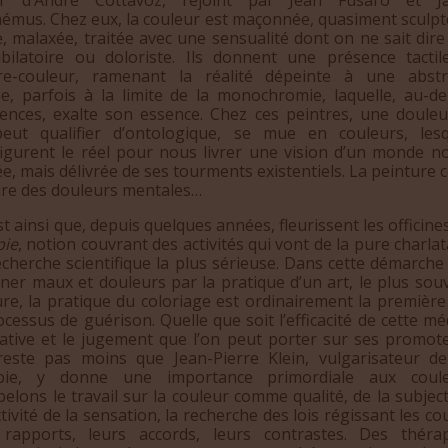
émus. Chez eux, la couleur est maçonnée, quasiment sculpté
e, malaxée, traitée avec une sensualité dont on ne sait dire 
ubilatoire ou doloriste. Ils donnent une présence tactil
re-couleur, ramenant la réalité dépeinte à une abstr
ée, parfois à la limite de la monochromie, laquelle, au-de
ences, exalte son essence. Chez ces peintres, une douleu
peut qualifier d’ontologique, se mue en couleurs, lesq
figurent le réel pour nous livrer une vision d’un monde n
e, mais délivrée de ses tourments existentiels. La peintur
ire des douleurs mentales…
ainsi que, depuis quelques années, fleurissent les officines
pie
, notion couvrant des activités qui vont de la pure charla
echerche scientifique la plus sérieuse. Dans cette démarche
ner maux et douleurs par la pratique d’un art, le plus sou
ure, la pratique du coloriage est ordinairement la première
cessus de guérison. Quelle que soit l’efficacité de cette m
native et le jugement que l’on peut porter sur ses promoteu
reste pas moins que Jean-Pierre Klein, vulgarisateur de
pie, y donne une importance primordiale aux coul
elons le travail sur la couleur comme qualité, de la subject
ctivité de la sensation, la recherche des lois régissant les co
 rapports, leurs accords, leurs contrastes. Des théra