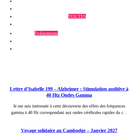
Qui sommes-nous ?
Programmes et Annonces
TOUTES
Prestations
Agenda
Événements
Contact
Publications à la Une !
Lettre d’Isabelle 199 – Alzheimer : Stimulation auditive à
40 Htz Ondes Gamma
Je me suis intéressée à cette découverte des effets des fréquences
gamma à 40 Hz correspondant aux ondes cérébrales rapides du c...
Voyage solidaire au Cambodge – Janvier 2027