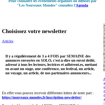
Pour connaître les événements organisés ou diffusés par
"Les Nouveaux Mondes" consultez l'
Agenda
Choisissez votre newsletter
u
Articles
e
l
a
Il y a régulièrement de 3 a 4 FOIS par SEMAINE des
annonces envoyées en SOLO, c'est-à-dire un envoi dédié,
adressé à tous les lecteurs, lectrices et adhérent.es, mettant
n
en avant un stage, une conférence, un festival, un article,
e
un voyage, un article, de nos partenaires annonceurs...
En effet vous pouvez recevoir différentes lettres de notre part :
https://nouveaux-mondes.fr/inscription-newsletter/