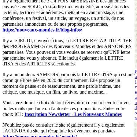
Il y a régulièrement de 3 a 4 FOIS par SEMAINE des annonces
envoyées en SOLO, c'est-à-dire un envoi dédié, adressé à tous les
lecteurs, lectrices et adhérent.es, mettant en avant un stage, une
conférence, un festival, un article, un voyage, un article, de nos
i
partenaires annonceurs ou de nos propres programmes.
https://nouveaux-mondes.fr/blog-infos/
Il y a le JEUDI, envoyée à tous, la LETTRE RECAPITULATIVE
des PROGRAMMES des Nouveaux Mondes et des ANNONCES
r
partenaires. Vous pouvez si vous voulez ne recevoir qu'UNE lettre
par semaine vous y abonner. Elle inclut également la LETTRE
d'ISA et des ARTICLES sélectionnés.
t
F
Il y a un ou deux SAMEDIS par mois la LETTRE d'ISA qui est une
a
chronique libre née en 2020 du confinement. Elle propose un
i
moment de pause et de ressourcement, une parole intime, une
r
critique, une musique, un film, un livre, une maxime...
e
u
n
Vous avez donc le choix de tout recevoir ou de ne recevoir sur vos
d
boites mails que l'une ou l'autre de ces propositions. Faites votre
o
choix ICI :
Inscription Newsletter - Les Nouveaux Mondes
n
P
N'oubliez pas de consulter le site régulièrement il y a également
u
l'AGENDA du site qui récapitule les événements par dates
b
https://nouveaux-mondes.fr/agenda/