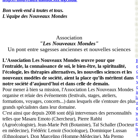
li
e
Bon week-end à toutes et tous.
r
L'équipe des Nouveaux Mondes
s
u
r
l
Association
e
"Les Nouveaux Mondes"
s
Un pont entre sagesses anciennes et nouvelles sciences
it
e
L’Association Les Nouveaux Mondes œuvre pour que
l'entraide, la connaissance de soi, le bien-être, la spiritualité,
l’écologie, les thérapies alternatives, les nouvelles sciences et les
nouveaux modèles de société, aient la place qu’ils méritent dans
notre société d’aujourd’hui et dans celle de demain.
Pour mener à bien sa mission, l'Association Les Nouveaux Mondes
i
organise et relaie des événements (festivals, stages, ateliers,
l
formations, voyages, concerts...) dans lesquels elle s'entoure des plus
grands spécialistes dans leur domaine.
C'est ainsi que depuis 2008 sont déjà intervenues des personnalités
s
telles que Masaru Emoto (Chercheur), Pierre Rabhi
e
(Agroécologiste), Jean-Marie Pelt (Botaniste), Tal Schaller (Docteur
t
en médecine), Frédéric Lenoir (Sociologue), Dominique Lussan
r
(Ethnologue), Don Marcelino (Homme-Médecine), Ma Premo