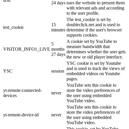
IDE
24 days
uses the website to present them
with relevant ads and according
to the user profile.
The test_cookie is set by
15
doubleclick.net and is used to
test_cookie
minutes
determine if the user's browser
supports cookies.
A cookie set by YouTube to
5
measure bandwidth that
VISITOR_INFO1_LIVE
months
determines whether the user gets
27 days
the new or old player interface.
YSC cookie is set by Youtube
and is used to track the views of
YSC
session
embedded videos on Youtube
pages.
YouTube sets this cookie to
yt-remote-connected-
store the video preferences of
never
devices
the user using embedded
YouTube video.
YouTube sets this cookie to
store the video preferences of
yt-remote-device-id
never
the user using embedded
YouTube video.
This cookie, set by YouTube,