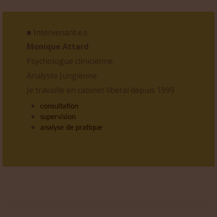
■ Intervenant.e.s
Monique Attard
Psychologue clinicienne
Analyste Jungienne
Je travaille en cabinet libéral depuis 1999
consultation
supervision
analyse de pratique