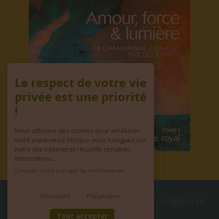
Le respect de votre vie
privée est une priorité
!
Nous utilisons des cookies pour améliorer
votre expérience lorsque vous naviguez sur
notre site internet et recueillir certaines
informations.
Consulter notre politique de confidentialité
Non merci
Paramétrer
© copyright 2026 | Tous droits réservés
•
Mentions Légales & Vie
privée
•
CGV
Tout accepter