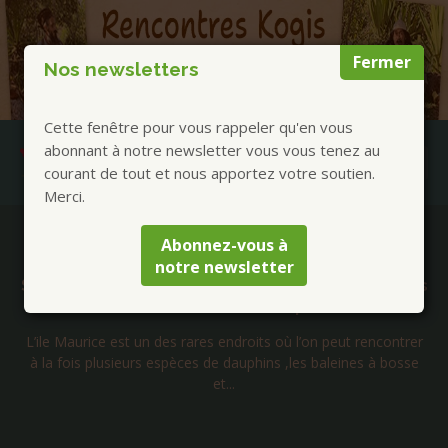
Fermer
Nos newsletters
Cette fenêtre pour vous rappeler qu'en vous
abonnant à notre newsletter vous vous tenez au
courant de tout et nous apportez votre soutien.
Merci.
Publications à la Une !
Abonnez-vous à
notre newsletter
Séminaire initiatique avec les cachalots dauphins
et baleines de l’île Maurice – Septembre 2026
L’ile Maurice est un des rares endroits où l’on peut rencontrer
à la fois plusieurs espèces de dauphins ,les baleines à bosse
et...