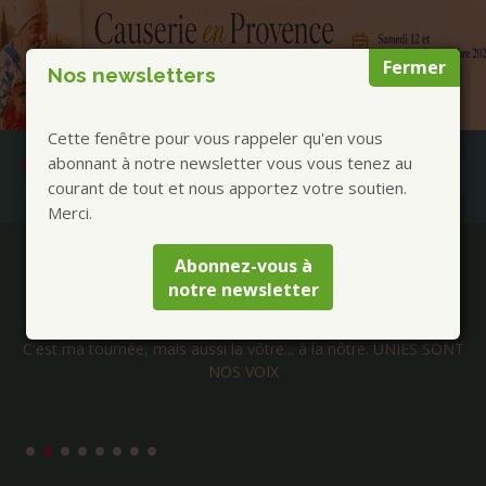
Fermer
Nos newsletters
Cette fenêtre pour vous rappeler qu'en vous
abonnant à notre newsletter vous vous tenez au
courant de tout et nous apportez votre soutien.
Merci.
Publications à la Une !
Abonnez-vous à
notre newsletter
Claude Brame Tour 2026
C'est ma tournée, mais aussi la vôtre... à la nôtre. UNIES SONT
NOS VOIX