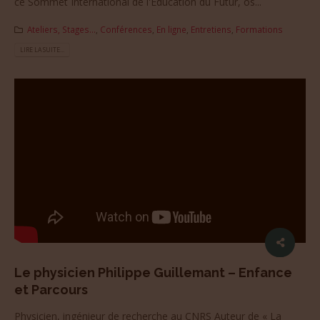
ce Sommet International de l'Éducation du Futur, os...
Ateliers, Stages...
,
Conférences
,
En ligne
,
Entretiens
,
Formations
LIRE LA SUITE...
Le physicien Philippe Guillemant – Enfance
et Parcours
Physicien, ingénieur de recherche au CNRS Auteur de « La