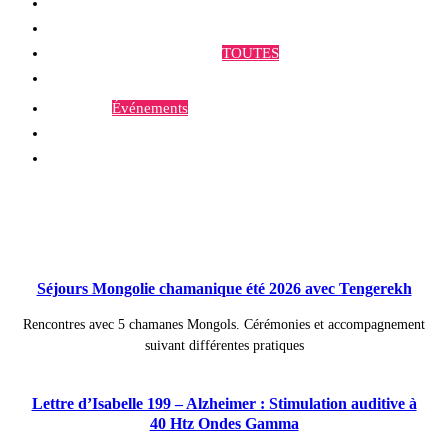
Qui sommes-nous ?
Programmes et Annonces
TOUTES
Prestations
Agenda
Événements
Contact
Publications à la Une !
Séjours Mongolie chamanique été 2026 avec Tengerekh
Rencontres avec 5 chamanes Mongols. Cérémonies et accompagnement
suivant différentes pratiques
Lettre d’Isabelle 199 – Alzheimer : Stimulation auditive à
40 Htz Ondes Gamma