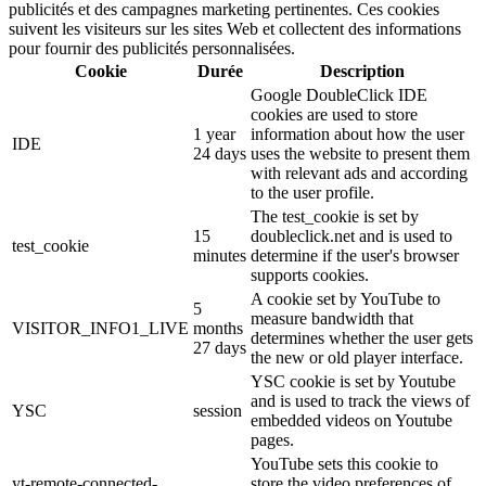
publicités et des campagnes marketing pertinentes. Ces cookies
suivent les visiteurs sur les sites Web et collectent des informations
pour fournir des publicités personnalisées.
Cookie
Durée
Description
Google DoubleClick IDE
cookies are used to store
1 year
information about how the user
IDE
24 days
uses the website to present them
with relevant ads and according
to the user profile.
The test_cookie is set by
15
doubleclick.net and is used to
test_cookie
minutes
determine if the user's browser
supports cookies.
A cookie set by YouTube to
5
measure bandwidth that
VISITOR_INFO1_LIVE
months
determines whether the user gets
27 days
the new or old player interface.
YSC cookie is set by Youtube
and is used to track the views of
YSC
session
embedded videos on Youtube
pages.
YouTube sets this cookie to
yt-remote-connected-
store the video preferences of