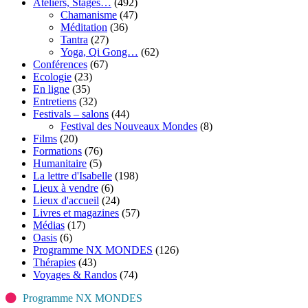
Ateliers, Stages…
(492)
Chamanisme
(47)
Méditation
(36)
Tantra
(27)
Yoga, Qi Gong…
(62)
Conférences
(67)
Ecologie
(23)
En ligne
(35)
Entretiens
(32)
Festivals – salons
(44)
Festival des Nouveaux Mondes
(8)
Films
(20)
Formations
(76)
Humanitaire
(5)
La lettre d'Isabelle
(198)
Lieux à vendre
(6)
Lieux d'accueil
(24)
Livres et magazines
(57)
Médias
(17)
Oasis
(6)
Programme NX MONDES
(126)
Thérapies
(43)
Voyages & Randos
(74)
Programme NX MONDES