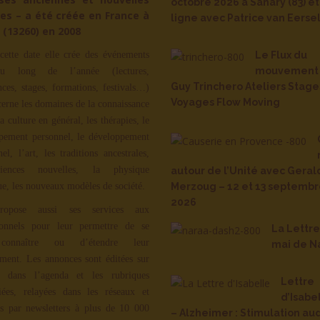
octobre 2026 à Sanary (83) et
es – a été créée en France à
ligne avec Patrice van Eerse
 (13260) en 2008
cette date elle crée des événements
Le Flux du
mouvement 
u long de l’année (lectures,
Guy Trinchero Ateliers Stage
nces, stages, formations, festivals…)
Voyages Flow Moving
cerne les domaines de la connaissance
la culture en général, les thérapies, le
pement personnel, le développement
nel, l’art, les traditions ancestrales,
iences nouvelles, la physique
autour de l’Unité avec Geral
ue, les nouveaux modèles de société.
Merzoug – 12 et 13 septemb
2026
ropose aussi ses services aux
ionnels pour leur permettre de se
La Lettr
 connaître ou d’étendre leur
mai de N
ment. Les annonces sont éditées sur
, dans l’agenda et les rubriques
Lettre
iées, relayées dans les réseaux et
d’Isabe
s par newsletters à plus de 10 000
– Alzheimer : Stimulation aud