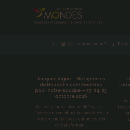
Sagesses Anciennes & Nouvelles Sciences
Qui sommes-nous ?
Progr
re au
Jacques Vigne – Métaphores
L
ier 2027
du Bouddha commentées
Lumi
pour notre époque – 23, 24, 25
rganisé par un
octobre 2026
Ima
 Qi gong pour
Les métaphores bien méditées, c'est-
traver
es enfants les
à-dire en revenant par la conscience au
et
.
plus proche du corps, ont un pouvoir
B
de transformati...