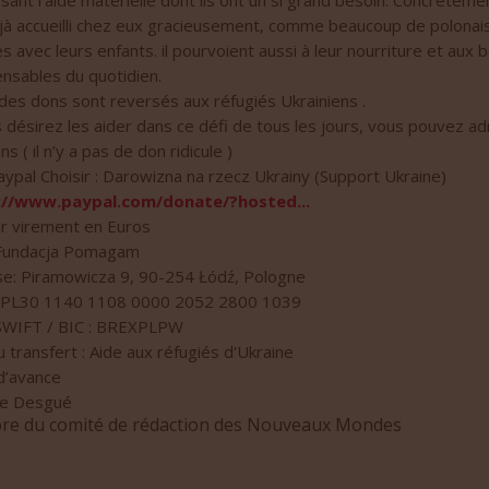
ssant l’aide matérielle dont ils ont un si grand besoin. Concrètemen
jà accueilli chez eux gracieusement, comme beaucoup de polonais
 avec leurs enfants. il pourvoient aussi à leur nourriture et aux 
ensables du quotidien.
es dons sont reversés aux réfugiés Ukrainiens .
s désirez les aider dans ce défi de tous les jours, vous pouvez a
s ( il n’y a pas de don ridicule )
aypal Choisir : Darowizna na rzecz Ukrainy (Support Ukraine)
://www.paypal.com/donate/?hosted...
r virement en Euros
Fundacja Pomagam
e: Piramowicza 9, 90-254 Łódź, Pologne
: PL30 1140 1108 0000 2052 2800 1039
SWIFT / BIC : BREXPLPW
u transfert : Aide aux réfugiés d'Ukraine
d’avance
pe Desgué
e du comité de rédaction des Nouveaux Mondes