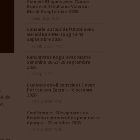
Concert Bhajans avec Claude
Brame et Stéphanie Valentin -
Mardi 8 septembre 2026
8 Sep, 2026 19:00
Causerie autour de l’Unité avec
Gerald Ben-Merzoug 12-13
septembre 2026
12 Sep, 2026 14:00
Rencontres Kogis avec Mamo
Senshina 26-27-28 septembre
2026
26 Sep, 2026
L’univers est-il conscient ? avec
p
Patrice van Eersel - 16 octobre
2026
sé de
16 Oct, 2026 19:30
en
Conférence : Métaphores du
Bouddha commentées pour notre
époque - 23 octobre 2026
23 Oct, 2026 19:30