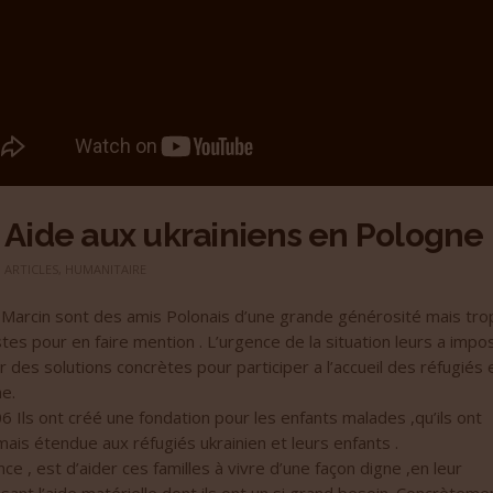
Aide aux ukrainiens en Pologne
ARTICLES
,
HUMANITAIRE
t Marcin sont des amis Polonais d’une grande générosité mais tro
es pour en faire mention . L’urgence de la situation leurs a impo
r des solutions concrètes pour participer a l’accueil des réfugiés 
e.
06
Ils ont créé une fondation pour les enfants malades ,qu’ils ont
ais étendue aux réfugiés ukrainien et leurs enfants .
ce , est d’aider ces familles à vivre d’une façon digne ,en leur