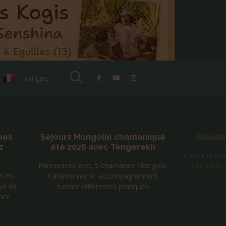
Français
▼
ues
Séjours Mongolie chamanique
Claude
2
été 2026 avec Tengerekh
C'est ma tour
Rencontres avec 5 chamanes Mongols.
à la nôtr
vs en
Cérémonies et accompagnement
se de
suivant différentes pratiques
face
.