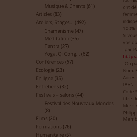
fourni
Musique & Chants
(61)
ont dé
Articles
(83)
femmes
indisp
Ateliers, Stages…
(492)
100% d
Chamanisme
(47)
Si vou
Méditation
(36)
vos don
Tantra
(27)
-par P
Yoga, Qi Gong…
(62)
https
Conférences
(67)
-Ou pa
Ecologie
(23)
Nom: 
Adress
En ligne
(35)
IBAN 
Entretiens
(32)
Code 
Festivals – salons
(44)
titre d
Festival des Nouveaux Mondes
Merci 
(8)
Philip
Films
(20)
Membr
Formations
(76)
Humanitaire
(5)