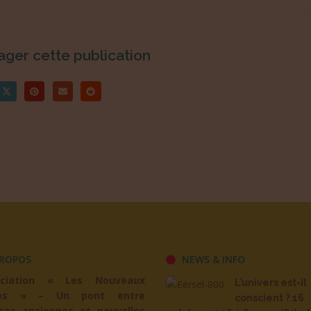
ager cette publication
ROPOS
NEWS & INFO
ociation « Les Nouveaux
L’univers est-il
es » – Un pont entre
conscient ? 16
ses anciennes et nouvelles