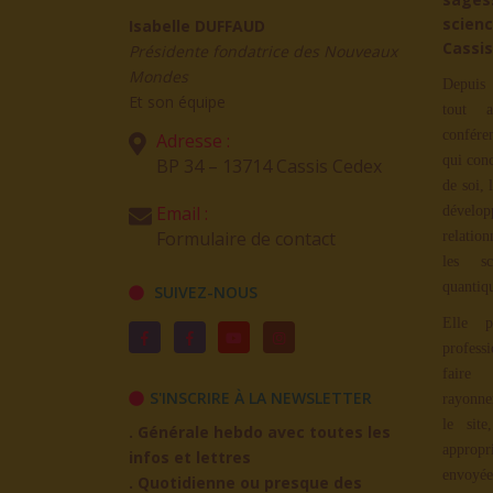
scienc
Isabelle DUFFAUD
Cassis
Présidente fondatrice des Nouveaux
Mondes
Depuis 
Et son équipe
tout a
confére
Adresse :
qui con
BP 34 – 13714 Cassis Cedex
de soi, 
Email :
dévelop
Formulaire de contact
relation
les sc
quantiq
SUIVEZ-NOUS
Elle p
profess
faire
S'INSCRIRE À LA NEWSLETTER
rayonne
le site
. Générale hebdo avec toutes les
appropr
infos et lettres
envoyée
. Quotidienne ou presque des