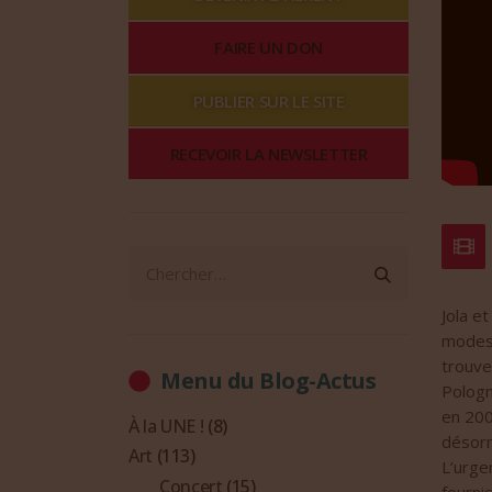
FAIRE UN DON
PUBLIER SUR LE SITE
RECEVOIR LA NEWSLETTER
Jola e
modest
trouve
Menu du Blog-Actus
Pologn
en 20
À la UNE !
(8)
désorm
Art
(113)
L’urgen
Concert
(15)