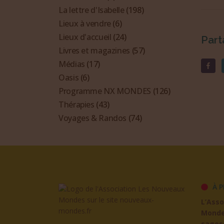
La lettre d'Isabelle
(198)
Lieux à vendre
(6)
Lieux d'accueil
(24)
Part
Livres et magazines
(57)
Médias
(17)
Oasis
(6)
Programme NX MONDES
(126)
Thérapies
(43)
Voyages & Randos
(74)
À P
L’Ass
Mond
sages