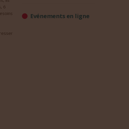
t, ils
, 6
besoins
Evénements en ligne
dresser