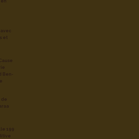
 en
l
avec
s et
Cause
rie
d Ben-
re
e de
araa
lle 199
itive