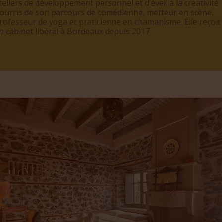
teliers de développement personnel et d’éveil à la créativité
ourris de son parcours de comédienne, metteur en scène,
rofesseur de yoga et praticienne en chamanisme. Elle reçoit
n cabinet libéral à Bordeaux depuis 2017