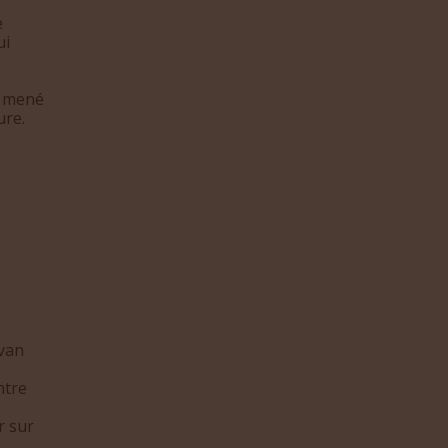
e
ui
t mené
ure.
ivan
ntre
r sur