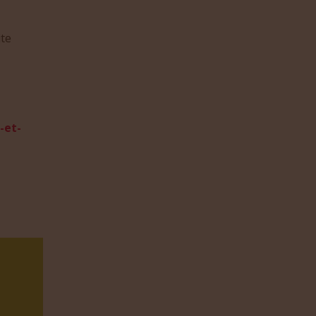
ite
-et-