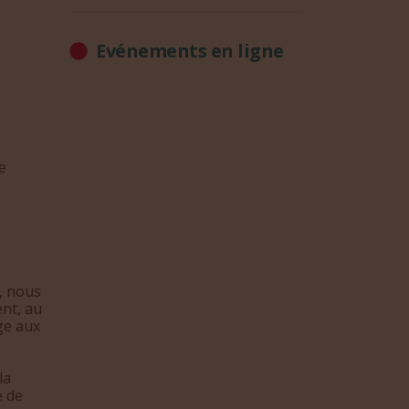
Evénements en ligne
e
, nous
ent, au
ge aux
la
e de