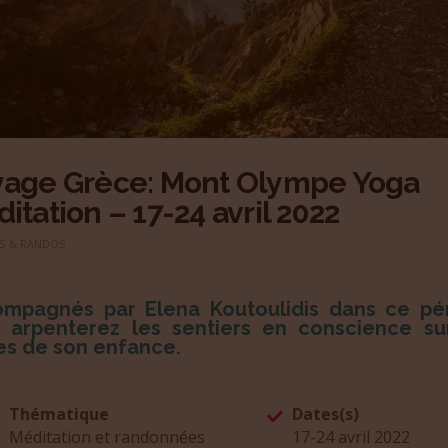
yage Grèce: Mont Olympe Yoga
itation – 17-24 avril 2022
S & RANDOS
mpagnés par Elena Koutoulidis dans ce pér
 arpenterez les sentiers en conscience su
es de son enfance.
Thématique
Dates(s)
Méditation et randonnées
17-24 avril 2022