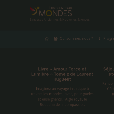
Sagesses Anciennes & Nouvelles Sciences
Qui sommes-nous ?
Progr
ivre « Amour Force et
Séjours Mongolie chama
ère » Tome 2 de Laurent
été 2026 avec Tenger
Huguelit
Rencontres avec 5 chamanes M
ginez un voyage initiatique à
Cérémonies et accompagne
s les mondes, avec, pour guides
suivant différentes pratiqu
 enseignants, l’Aigle royal, le
ouddha de la compassio...