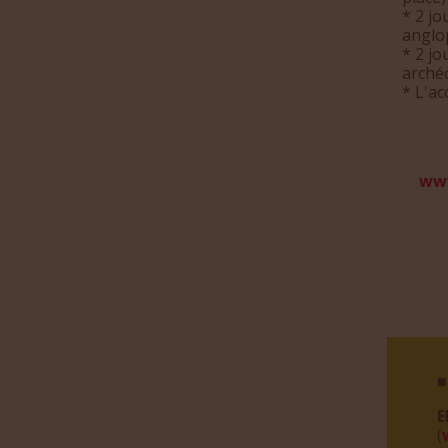
* 2 j
anglo
* 2 jo
arché
* L'a
www
■
E
(