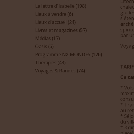
Litoch
La lettre d'Isabelle
(198)
chale
guides
Lieux à vendre
(6)
s'éten
Lieux d'accueil
(24)
arché
spirit
Livres et magazines
(57)
par u
Médias
(17)
Voyag
Oasis
(6)
Programme NX MONDES
(126)
Thérapies
(43)
TARIF 
Voyages & Randos
(74)
Ce tar
* Vols
maxim
consul
* Tran
au re
* Séjo
du vil
* 3 dî
place)