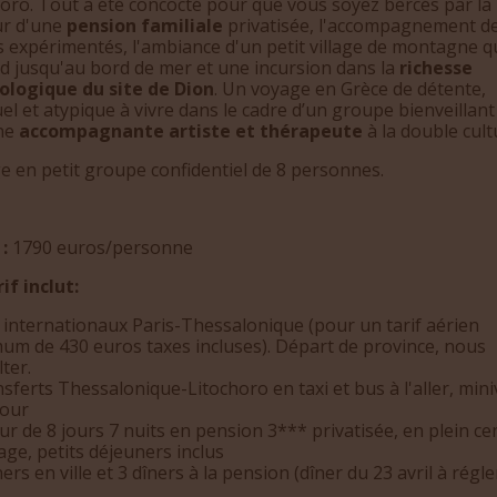
oro. Tout a été concocté pour que vous soyez bercés par la
ur d'une
pension familiale
privatisée, l'accompagnement d
 expérimentés, l'ambiance d'un petit village de montagne q
d jusqu'au bord de mer et une incursion dans la
richesse
ologique du site de Dion
. Un voyage en Grèce de détente,
uel et atypique à vivre dans le cadre d’un groupe bienveillan
ne
accompagnante artiste et thérapeute
à la double cult
e en petit groupe confidentiel de 8 personnes.
:
1790 euros/personne
if inclut:
 internationaux Paris-Thessalonique (pour un tarif aérien
um de 430 euros taxes incluses). Départ de province, nous
ter.
sferts Thessalonique-Litochoro en taxi et bus à l'aller, min
tour
ur de 8 jours 7 nuits en pension 3*** privatisée, en plein ce
lage, petits déjeuners inclus
ners en ville et 3 dîners à la pension (dîner du 23 avril à régle