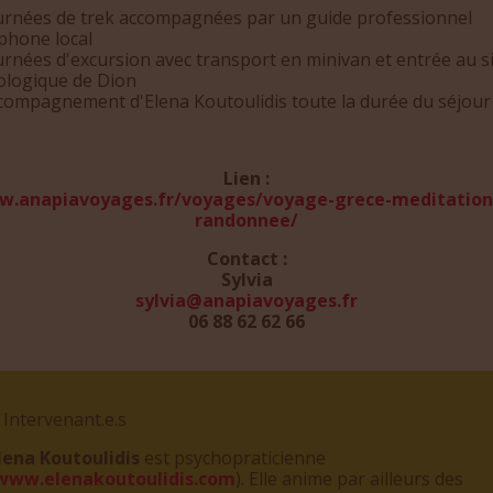
ournées de trek accompagnées par un guide professionnel
phone local
urnées d'excursion avec transport en minivan et entrée au s
ologique de Dion
ccompagnement d'Elena Koutoulidis toute la durée du séjour
Lien :
.anapiavoyages.fr/voyages/voyage-grece-meditation
randonnee/
Contact :
Sylvia
sylvia@anapiavoyages.fr
06 88 62 62 66
 Intervenant.e.s
lena Koutoulidis
est psychopraticienne
www.elenakoutoulidis.com
). Elle anime par ailleurs des