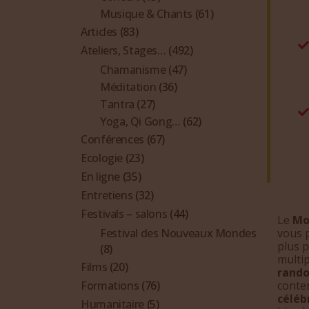
Musique & Chants
(61)
Articles
(83)
Ateliers, Stages…
(492)
Chamanisme
(47)
Méditation
(36)
Tantra
(27)
Yoga, Qi Gong…
(62)
Conférences
(67)
Ecologie
(23)
En ligne
(35)
Entretiens
(32)
Festivals – salons
(44)
Le
Mo
vous p
Festival des Nouveaux Mondes
plus p
(8)
multip
Films
(20)
rand
contem
Formations
(76)
céléb
Humanitaire
(5)