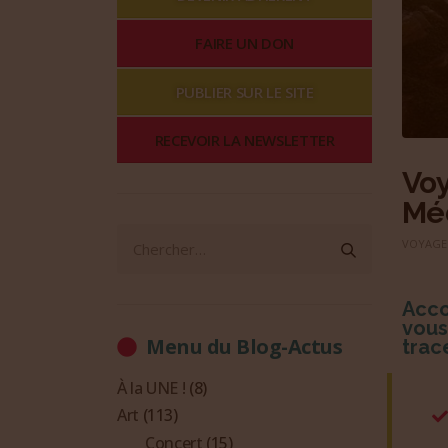
FAIRE UN DON
PUBLIER SUR LE SITE
RECEVOIR LA NEWSLETTER
Vo
Méd
VOYAGE
Acco
vous
Menu du Blog-Actus
trac
À la UNE !
(8)
Art
(113)
Concert
(15)