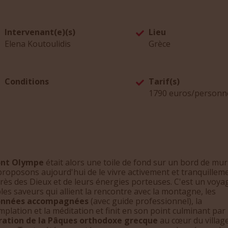
Intervenant(e)(s)
Lieu
Elena Koutoulidis
Grèce
Conditions
Tarif(s)
1790 euros/personn
nt Olympe
était alors une toile de fond sur un bord de mur
roposons aujourd'hui de le vivre activement et tranquillem
rès des Dieux et de leurs énergies porteuses. C'est un voya
les saveurs qui allient la rencontre avec la montagne, les
onnées accompagnées
(avec guide professionnel), la
plation et la méditation et finit en son point culminant par 
ration de la Pâques orthodoxe grecque
au cœur du villag