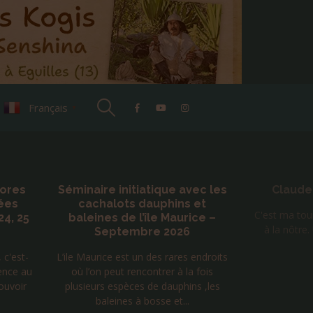
Français
▼
initiatique avec les
Claude Brame Tour 2026
lots dauphins et
C'est ma tournée, mais aussi la vôtre..
 de l’île Maurice –
à la nôtre. UNIES SONT NOS VOIX
ptembre 2026
 est un des rares endroits
ut rencontrer à la fois
espèces de dauphins ,les
ines à bosse et...