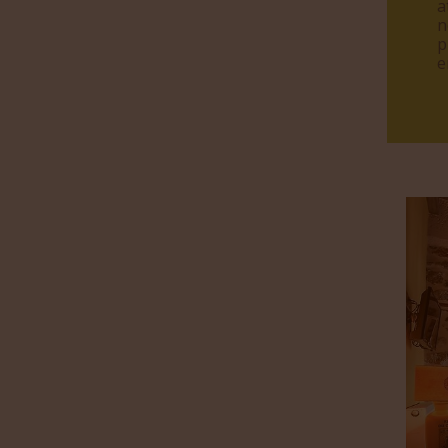
a
n
p
e