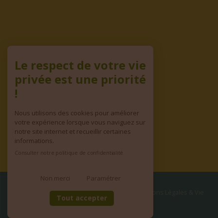
Le respect de votre vie
privée est une priorité
!
Nous utilisons des cookies pour améliorer
votre expérience lorsque vous naviguez sur
notre site internet et recueillir certaines
informations.
Consulter notre politique de confidentialité
Non merci
Paramétrer
© copyright 2026 | Tous droits réservés
•
Mentions Légales & Vie
Tout accepter
privée
•
CGV
Site réalisé par
WEB & ZEN