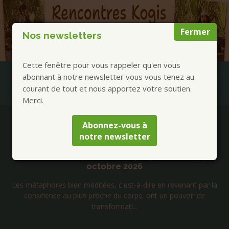
Fermer
Nos newsletters
Cette fenêtre pour vous rappeler qu'en vous
abonnant à notre newsletter vous vous tenez au
courant de tout et nous apportez votre soutien.
Merci.
Publications à la Une !
Abonnez-vous à
notre newsletter
Jacques Vigne – Métaphores du Bouddha
commentées pour notre époque – 23, 24, 25
octobre 2026
Les métaphores bien méditées, c'est-à-dire en revenant par la
conscience au plus proche du corps, ont un pouvoir de
transformati...