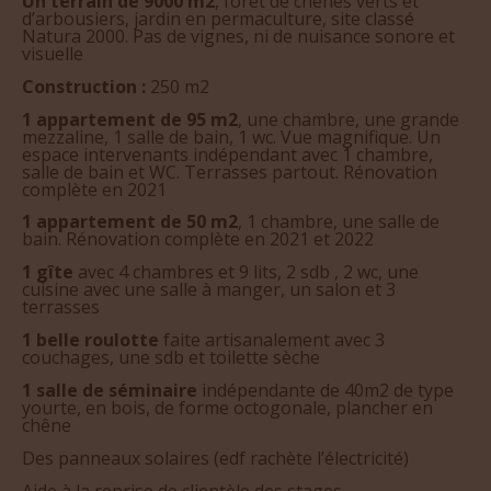
Un terrain de 9000 m2
, forêt de chênes verts et
d’arbousiers, jardin en permaculture, site classé
Natura 2000. Pas de vignes, ni de nuisance sonore et
visuelle
Construction :
250 m2
1 appartement de 95 m2
, une chambre, une grande
mezzaline, 1 salle de bain, 1 wc. Vue magnifique. Un
espace intervenants indépendant avec 1 chambre,
salle de bain et WC. Terrasses partout. Rénovation
complète en 2021
1 appartement de 50 m2
, 1 chambre, une salle de
bain. Rénovation complète en 2021 et 2022
1 gîte
avec 4 chambres et 9 lits, 2 sdb , 2 wc, une
cuisine avec une salle à manger, un salon et 3
terrasses
1 belle roulotte
faite artisanalement avec 3
couchages, une sdb et toilette sèche
1 salle de séminaire
indépendante de 40m2 de type
yourte, en bois, de forme octogonale, plancher en
chêne
Des panneaux solaires (edf rachète l’électricité)
Aide à la reprise de clientèle des stages