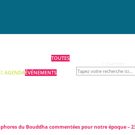
Qui sommes-nous ?
grammes et Annonces
TOUTES
Chercher
Prestations
AGENDA
ÉVÉNEMENTS
Contact
Abonnez-vous à
notre newsletter
Publications à la Une !
aphores du Bouddha commentées pour notre époque – 23,