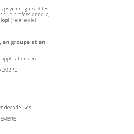
es psychologues et les
atique professionnelle,
liopi
(référentiel
 en groupe et en
 applications en
OVEMBRE
et décodé. Ses
OVEMBRE