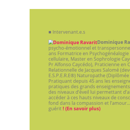
■ Intervenant.e.s
Dominique Ra
psycho-émotionnel et transpersonnel.
ans Formatrice en Psychogénéalogie
cellulaire, Master en Sophrologie Ca
Pr Alfonso Caycédo), Praticienne en
Relationnelle de Jacques Salomé (d
E.S.P.E.R.E®) Naturopathe (Diplômée
Pratiquant depuis 45 ans les enseign
pratiques des grands enseignements d
des niveaux d’éveil lui permettant d’
accéder à ces hauts niveaux de consc
fond dans la compassion et l’amour…
guérit
! (En savoir plus)