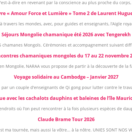
est-à-dire en revenant par la conscience au plus proche du corps, 
vre « Amour Force et Lumière » Tome 2 de Laurent Hugue
à travers les mondes, avec, pour guides et enseignants, l’Aigle roya
Séjours Mongolie chamanique été 2026 avec Tengerekh
5 chamanes Mongols. Cérémonies et accompagnement suivant diff
contres chamaniques mongoles du 17 au 22 novembre 
 en Mongolie, NARAA vous propose de partir à la découverte de la fac
Voyage solidaire au Cambodge – Janvier 2027
 par un couple d'enseignants de Qi gong pour lutter contre le trav
ue avec les cachalots dauphins et baleines de l’île Maur
endroits où l’on peut rencontrer à la fois plusieurs espèces de daup
Claude Brame Tour 2026
est ma tournée, mais aussi la vôtre... à la nôtre. UNIES SONT NOS V