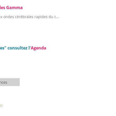
Ondes Gamma
x ondes cérébrales rapides du c...
s" consultez l'
Agenda
nces
nt