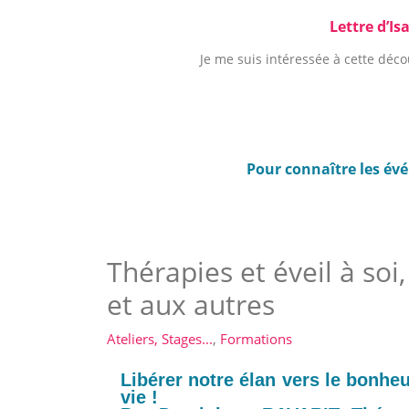
Lettre d’I
Je me suis intéressée à cette déc
Pour connaître les év
Thérapies et éveil à soi,
et aux autres
Ateliers, Stages...
,
Formations
Libérer notre élan vers le bonheu
vie !