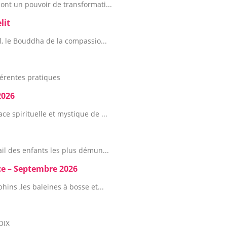
ont un pouvoir de transformati...
lit
l, le Bouddha de la compassio...
érentes pratiques
2026
e spirituelle et mystique de ...
ail des enfants les plus démun...
ice – Septembre 2026
hins ,les baleines à bosse et...
OIX