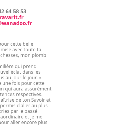
42 64 58 53
avarit.fr
@wanadoo.fr
our cette belle
smise avec toute ta
 richesses, mon plomb
milière qui prend
vel éclat dans les
s au jour le jour. »
e une fois pour cette
n qui aura assurément
tences respectives.
aîtrise de ton Savoir et
ermis d’aller au plus
ies par le passé.
raordinaire et je me
pour aller encore plus