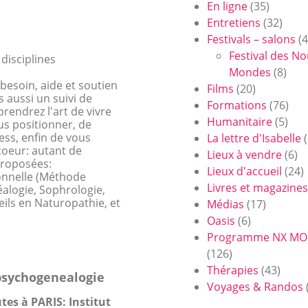
En ligne
(35)
Entretiens
(32)
Festivals – salons
(4
Festival des N
disciplines
Mondes
(8)
besoin, aide et soutien
Films
(20)
s aussi un suivi de
Formations
(76)
prendrez l'art de vivre
Humanitaire
(5)
us positionner, de
ess, enfin de vous
La lettre d'Isabelle
(
coeur: autant de
Lieux à vendre
(6)
 proposées:
Lieux d'accueil
(24)
onnelle (Méthode
Livres et magazines
alogie, Sophrologie,
eils en Naturopathie, et
Médias
(17)
Oasis
(6)
Programme NX M
(126)
Thérapies
(43)
psychogenealogie
Voyages & Randos
utes
à PARIS: Institut