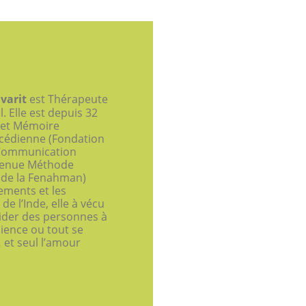
varit
est Thérapeute
 Elle est depuis 32
 et Mémoire
ycédienne (Fondation
 Communication
evenue Méthode
 de la Fenahman)
ements et les
e l’Inde, elle à vécu
aider des personnes à
ience ou tout se
 et seul l’amour