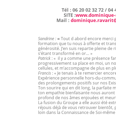
Tél : 06 20 02 32 72 / 04 
SITE :
www.dominique-r
Mail :
dominique.ravarit
Sandrine :
«
Tout d abord encore merci p
formation que tu nous à offerte et tran
générosité. J‘en suis repartie pleine de
s’étant transformé en or… »
Patrick
: « il y a comme une présence fa
progressivement sa place en moi, un nou
cellules, et m’accompagne de plus en plu
Francis
: « Je tenais à te remercier encor
Expérience personnelle hors-du-commu
des prolongements positifs sur nos Exis
Ton sourire qui en dit long, la parfaite m
ton empathie bienfaisante nous auront p
profond de nos âmes enjouées et meurtr
La fusion du Groupe a elle aussi été ext
réjouis déjà de vous retrouver bientôt, 
loin dans la Connaissance de Soi-même