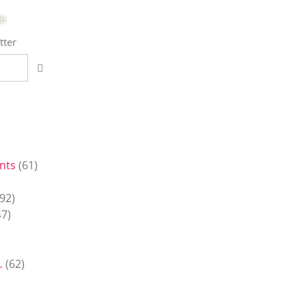
te
tter
nts
(61)
92)
7)
…
(62)