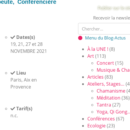
eute, Conférencière
Publier sur le si
Recevoir la newsle
Dates(s)
Menu du Blog-Actus
19, 21, 27 et 28
À la UNE !
(8)
NOVEMBRE 2021
Art
(113)
Concert
(15)
Musique & Cha
Lieu
Articles
(83)
Paris, Aix en
Ateliers, Stages…
(4
Provence
Chamanisme
(4
Méditation
(36)
Tantra
(27)
Tarif(s)
Yoga, Qi Gong
n.c.
Conférences
(67)
Ecologie
(23)