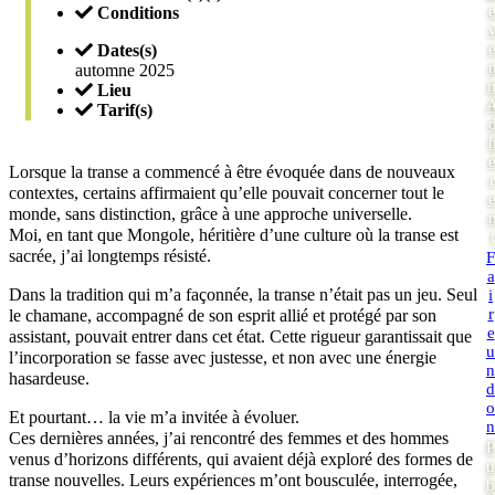
Conditions
Dates(s)
automne 2025
i
Lieu
Tarif(s)
Lorsque la transe a commencé à être évoquée dans de nouveaux
r
contextes, certains affirmaient qu’elle pouvait concerner tout le
monde, sans distinction, grâce à une approche universelle.
Moi, en tant que Mongole, héritière d’une culture où la transe est
t
sacrée, j’ai longtemps résisté.
F
a
Dans la tradition qui m’a façonnée, la transe n’était pas un jeu. Seul
i
r
le chamane, accompagné de son esprit allié et protégé par son
e
assistant, pouvait entrer dans cet état. Cette rigueur garantissait que
u
l’incorporation se fasse avec justesse, et non avec une énergie
n
hasardeuse.
d
o
Et pourtant… la vie m’a invitée à évoluer.
n
Ces dernières années, j’ai rencontré des femmes et des hommes
P
venus d’horizons différents, qui avaient déjà exploré des formes de
u
transe nouvelles. Leurs expériences m’ont bousculée, interrogée,
b