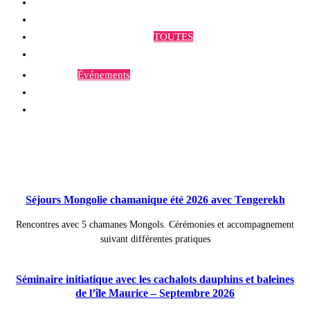
Qui sommes-nous ?
Programmes et Annonces
TOUTES
Prestations
Agenda
Événements
Contact
Publications à la Une !
Séjours Mongolie chamanique été 2026 avec Tengerekh
Rencontres avec 5 chamanes Mongols. Cérémonies et accompagnement
suivant différentes pratiques
Séminaire initiatique avec les cachalots dauphins et baleines
de l’île Maurice – Septembre 2026