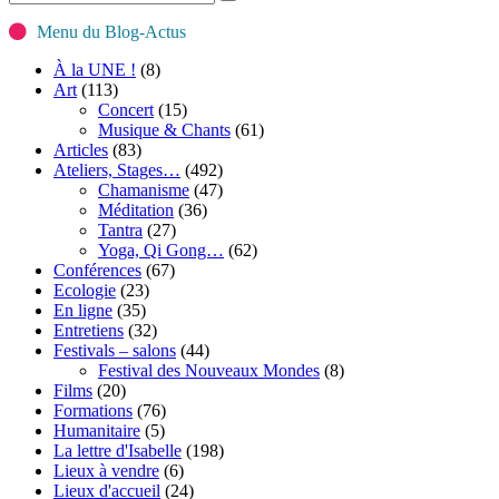
Menu du Blog-Actus
À la UNE !
(8)
Art
(113)
Concert
(15)
Musique & Chants
(61)
Articles
(83)
Ateliers, Stages…
(492)
Chamanisme
(47)
Méditation
(36)
Tantra
(27)
Yoga, Qi Gong…
(62)
Conférences
(67)
Ecologie
(23)
En ligne
(35)
Entretiens
(32)
Festivals – salons
(44)
Festival des Nouveaux Mondes
(8)
Films
(20)
Formations
(76)
Humanitaire
(5)
La lettre d'Isabelle
(198)
Lieux à vendre
(6)
Lieux d'accueil
(24)