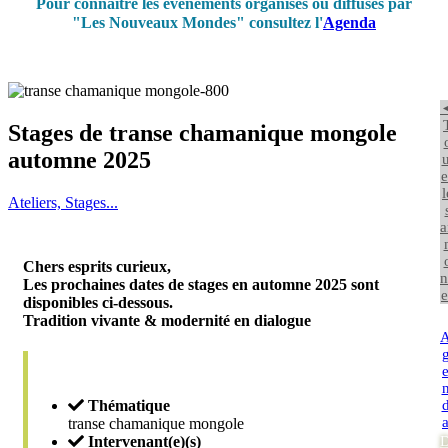
Pour connaître les événements organisés ou diffusés par
"Les Nouveaux Mondes" consultez l'
Agenda
Stages de transe chamanique mongole
automne 2025
u
e
l
Ateliers, Stages...
a
Chers esprits curieux,
n
Les prochaines dates de stages en automne 2025 sont
e
disponibles ci-dessous.
Tradition vivante & modernité en dialogue
Thématique
transe chamanique mongole
Intervenant(e)(s)