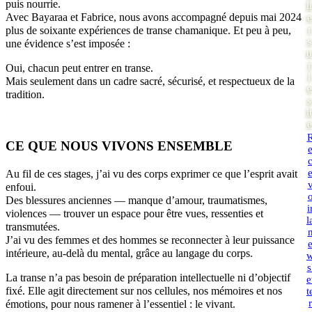
puis nourrie.
li
Avec Bayaraa et Fabrice, nous avons accompagné depuis mai 2024
e
r
plus de soixante expériences de transe chamanique. Et peu à peu,
s
une évidence s’est imposée :
u
r
Oui, chacun peut entrer en transe.
l
Mais seulement dans un cadre sacré, sécurisé, et respectueux de la
e
tradition.
s
it
e
CE QUE NOUS VIVONS ENSEMBLE
Au fil de ces stages, j’ai vu des corps exprimer ce que l’esprit avait
enfoui.
Des blessures anciennes — manque d’amour, traumatismes,
i
violences — trouver un espace pour être vues, ressenties et
l
transmutées.
J’ai vu des femmes et des hommes se reconnecter à leur puissance
intérieure, au-delà du mental, grâce au langage du corps.
s
La transe n’a pas besoin de préparation intellectuelle ni d’objectif
e
fixé. Elle agit directement sur nos cellules, nos mémoires et nos
t
r
émotions, pour nous ramener à l’essentiel : le vivant.