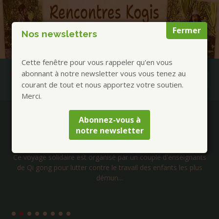
Fermer
Nos newsletters
Cette fenêtre pour vous rappeler qu'en vous
abonnant à notre newsletter vous vous tenez au
courant de tout et nous apportez votre soutien.
Merci.
Publications à la Une !
Abonnez-vous à
notre newsletter
Voyage solidaire au Cambodge – Janvier 2027
Ce voyage solidaire est organisé par un couple d'enseignants
de Qi gong pour lutter contre le travail des enfants les plus
démun...