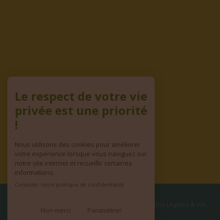
Le respect de votre vie
privée est une priorité
!
Nous utilisons des cookies pour améliorer
votre expérience lorsque vous naviguez sur
notre site internet et recueillir certaines
informations.
Consulter notre politique de confidentialité
© copyright 2026 | Tous droits réservés
•
Mentions Légales & Vie
Non merci
Paramétrer
privée
•
CGV