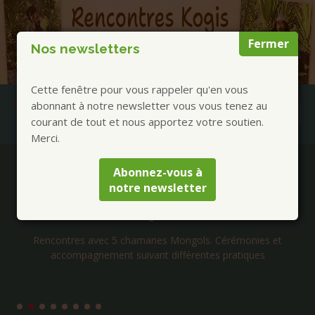
Fermer
Nos newsletters
Cette fenêtre pour vous rappeler qu'en vous
abonnant à notre newsletter vous vous tenez au
courant de tout et nous apportez votre soutien.
Merci.
Publications à la Une !
Abonnez-vous à
notre newsletter
Séjours Mongolie chamanique été 2026 avec
Tengerekh
Rencontres avec 5 chamanes Mongols. Cérémonies et
accompagnement suivant différentes pratiques