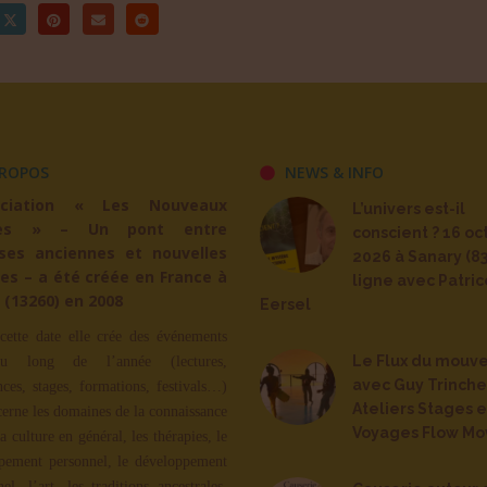
ROPOS
NEWS & INFO
ociation « Les Nouveaux
L’univers est-il
es » – Un pont entre
conscient ? 16 oc
ses anciennes et nouvelles
2026 à Sanary (83
es – a été créée en France à
ligne avec Patric
 (13260) en 2008
Eersel
cette date elle crée des événements
Le Flux du mouv
u long de l’année (lectures,
avec Guy Trinche
nces, stages, formations, festivals…)
Ateliers Stages e
cerne les domaines de la connaissance
Voyages Flow Mo
la culture en général, les thérapies, le
pement personnel, le développement
nel, l’art, les traditions ancestrales,