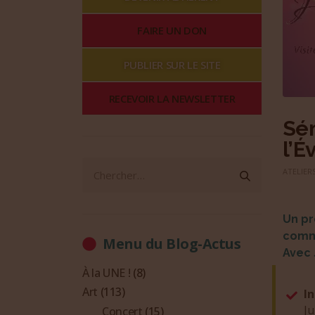
FAIRE UN DON
PUBLIER SUR LE SITE
RECEVOIR LA NEWSLETTER
Sém
l’É
ATELIERS
Un pr
comme
Menu du Blog-Actus
Avec 
À la UNE !
(8)
Art
(113)
I
Ju
Concert
(15)