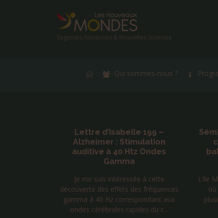
Sagesses Anciennes & Nouvelles Sciences
Qui sommes-nous ?
Progr
ur 2026
Lettre d’Isabelle 199 –
Sémi
Alzheimer : Stimulation
c
si la vôtre...
auditive à 40 Htz Ondes
bal
T NOS VOIX
Gamma
Je me suis intéressée à cette
L’ile 
découverte des effets des fréquences
où 
gamma à 40 Hz correspondant aux
plus
ondes cérébrales rapides du c...