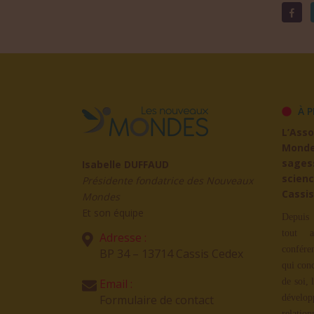
À P
L’Ass
Mond
sages
Isabelle DUFFAUD
scienc
Présidente fondatrice des Nouveaux
Cassis
Mondes
Et son équipe
Depuis 
tout a
Adresse :
confére
BP 34 – 13714 Cassis Cedex
qui con
Email :
de soi, 
Formulaire de contact
dévelop
relation