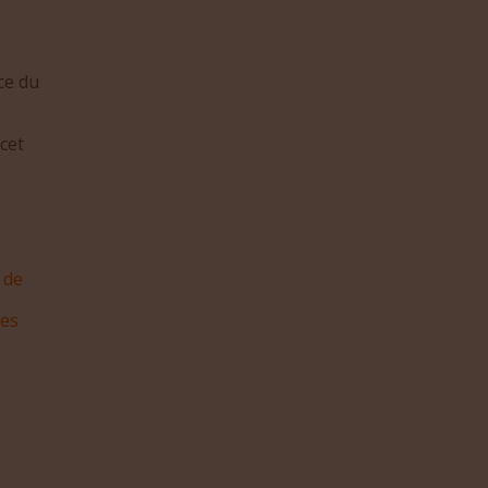
ce du
 cet
 de
res