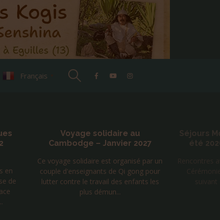
Français
▼
ues
Voyage solidaire au
Séjours M
2
Cambodge – Janvier 2027
été 202
Ce voyage solidaire est organisé par un
Rencontres 
vs en
couple d'enseignants de Qi gong pour
Cérémoni
se de
lutter contre le travail des enfants les
suivant 
face
plus démun...
.