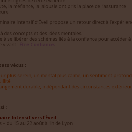
nt éloignés de cette évidence.
te, la méfiance, la jalousie ont pris la place de l’assurance
eure.
inaire Intensif d’Éveil propose un retour direct à l’expérien
à des concepts et des idées mentales.
ite à se libérer des schémas liés à la confiance pour accéder à
 vivant :
Être Confiance
.
tats vécus :
ur plus serein, un mental plus calme, un sentiment profond
illité
angement durable, indépendant des circonstances extérieu
si :
ire Intensif vers l’Éveil
s – du 15 au 22 août à 1h de Lyon