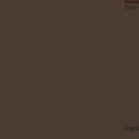
Initi
Diman
Part