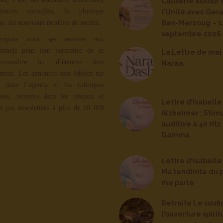
Causerie autour 
iences nouvelles, la physique
l’Unité avec Ger
ue, les nouveaux modèles de société.
Ben-Merzoug – 12
septembre 2026
ropose aussi ses services aux
ionnels pour leur permettre de se
La Lettre de mai
 connaître ou d’étendre leur
Naraa
ment. Les annonces sont éditées sur
, dans l’agenda et les rubriques
iées, relayées dans les réseaux et
Lettre d’Isabelle
s par newsletters à plus de 10 000
Alzheimer : Stim
.
auditive à 40 Ht
Gamma
Lettre d’Isabelle
Ma tendinite du 
me parle
Retraite Le souf
l’ouverture spirit