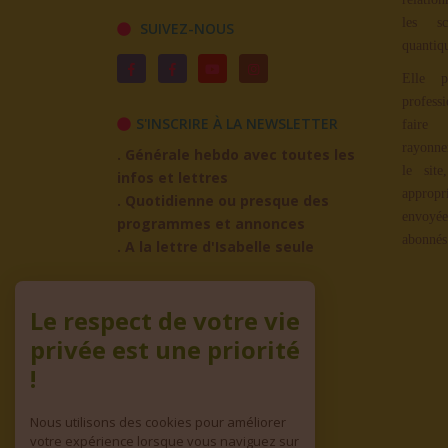
les sc
SUIVEZ-NOUS
quantiq
Elle p
profess
S'INSCRIRE À LA NEWSLETTER
faire
rayonne
. Générale hebdo avec toutes les
le site
infos et lettres
appropr
. Quotidienne ou presque des
envoyée
programmes et annonces
abonnés
. A la lettre d'Isabelle seule
ADHÉREZ À L'ASSO
Le respect de votre vie
privée est une priorité
!
Nous utilisons des cookies pour améliorer
votre expérience lorsque vous naviguez sur