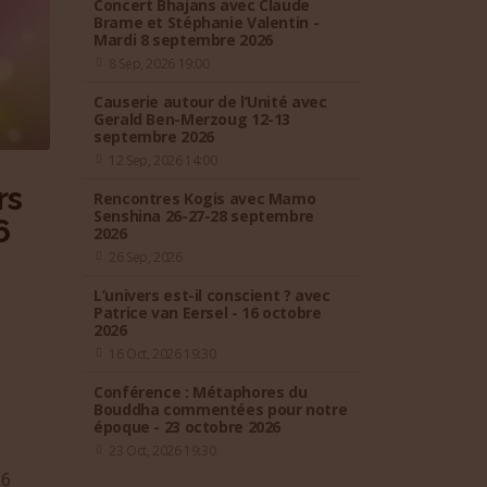
Concert Bhajans avec Claude
Brame et Stéphanie Valentin -
Mardi 8 septembre 2026
8 Sep, 2026 19:00
Causerie autour de l’Unité avec
Gerald Ben-Merzoug 12-13
septembre 2026
12 Sep, 2026 14:00
rs
Rencontres Kogis avec Mamo
Senshina 26-27-28 septembre
6
2026
26 Sep, 2026
L’univers est-il conscient ? avec
Patrice van Eersel - 16 octobre
2026
16 Oct, 2026 19:30
Conférence : Métaphores du
Bouddha commentées pour notre
époque - 23 octobre 2026
23 Oct, 2026 19:30
26