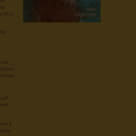
de
ald
 et 13
 de
 199 –
ulation
z Ondes
 198 –
pied
isme &
uelle