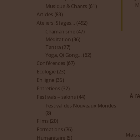
M
Musique & Chants
(61)
Articles
(83)
Ateliers, Stages…
(492)
Chamanisme
(47)
Méditation
(36)
Tantra
(27)
Yoga, Qi Gong…
(62)
Conférences
(67)
Ecologie
(23)
En ligne
(35)
Entretiens
(32)
À l’
Festivals – salons
(44)
Festival des Nouveaux Mondes
(8)
Films
(20)
Formations
(76)
Mais a
Humanitaire
(5)