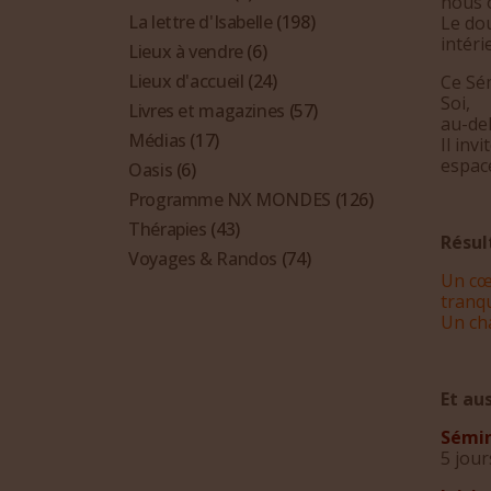
nous o
La lettre d'Isabelle
(198)
Le dou
intéri
Lieux à vendre
(6)
Lieux d'accueil
(24)
Ce Sém
Soi,
Livres et magazines
(57)
au-del
Médias
(17)
Il inv
espace
Oasis
(6)
Programme NX MONDES
(126)
Thérapies
(43)
Résul
Voyages & Randos
(74)
Un cœ
tranqu
Un ch
Et aus
Sémina
5 jour