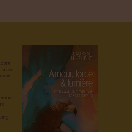
tobre
) et en
e van
ement
ro
t
ving