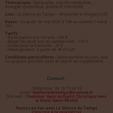
Thématique :
Spiritualité, marche méditative,
évangile symbolique, poésie et intériorité.
Lieu :
Le Silence du Temps – Muneville-le-Bingard (50)
Dates :
Du jeudi 1er mai 2025 à 14h au samedi 3 mai à
16h
Tarifs :
- Participation à la retraite : 240 €
- Repas (du jeudi soir au samedi midi) : 110 €
- Guide pour la traversée : 25 €
- Hébergement : à partir de 40 €/nuit
Conditions particulières :
Hébergement en solo, duo
ou quatuor possible (taxe de séjour en supplément).
Contact :
Téléphone : 06 76 13 63 32
Email :
lesilencedutemps@ecomail.fr
Site web :
Cheminer dans un Esprit Christique vers
le Mont-Saint-Michel
Restez en lien avec Le Silence du Temps
s'inscrire à la newsletter