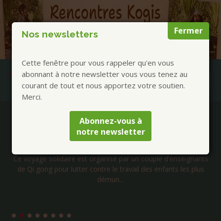
Fermer
Nos newsletters
Cette fenêtre pour vous rappeler qu'en vous
abonnant à notre newsletter vous vous tenez au
courant de tout et nous apportez votre soutien.
Merci.
Publications à la Une !
Abonnez-vous à
notre newsletter
Voyage solidaire au Cambodge – Janvier 2027
Ce voyage solidaire est organisé par un couple d'enseignants
de Qi gong pour lutter contre le travail des enfants les plus
démun...