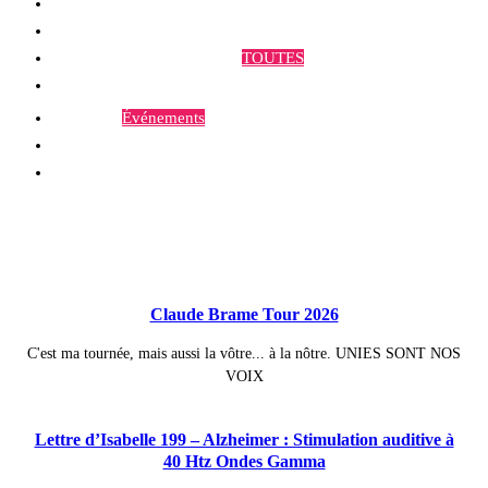
Qui sommes-nous ?
Programmes et Annonces
TOUTES
Prestations
Agenda
Événements
Contact
Publications à la Une !
Claude Brame Tour 2026
C'est ma tournée, mais aussi la vôtre... à la nôtre. UNIES SONT NOS
VOIX
Lettre d’Isabelle 199 – Alzheimer : Stimulation auditive à
40 Htz Ondes Gamma