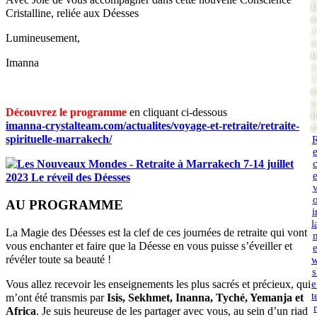
li
Cristalline, reliée aux Déesses
e
r
Lumineusement,
s
u
Imanna
r
l
e
s
Découvrez le programme
en cliquant ci-dessous
it
imanna-crystalteam.com/actualites/voyage-et-retraite/retraite-
e
spirituelle-marrakech/
AU PROGRAMME
i
l
La Magie des Déesses est la clef de ces journées de retraite qui vont
vous enchanter et faire que la Déesse en vous puisse s’éveiller et
révéler toute sa beauté !
s
e
Vous allez recevoir les enseignements les plus sacrés et précieux, qui
t
m’ont été transmis par
Isis, Sekhmet, Inanna, Tyché, Yemanja et
r
Africa
. Je suis heureuse de les partager avec vous, au sein d’un riad