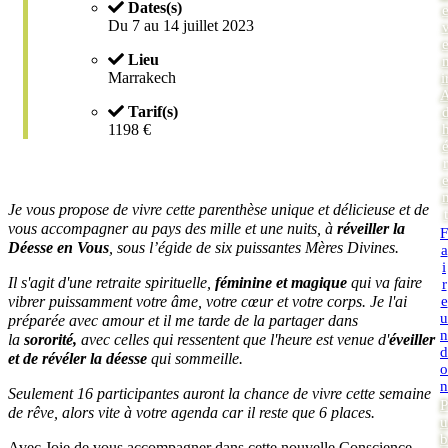
Dates(s)
Du 7 au 14 juillet 2023
Lieu
Marrakech
i
Tarif(s)
1198 €
r
Je vous propose de vivre cette parenthèse unique et délicieuse et de
t
vous accompagner au pays des mille et une nuits, à
réveiller la
F
Déesse en Vous
, sous l’égide de six puissantes Mères Divines.
a
i
Il s'agit d'une retraite spirituelle,
féminine et magique
qui va faire
r
vibrer puissamment votre âme, votre cœur et votre corps. Je l'ai
e
u
préparée avec amour et il me tarde de la partager dans
n
la
sororité,
avec celles qui ressentent que l'heure est venue d'
éveiller
d
et de révéler la déesse
qui sommeille.
o
n
Seulement 16 participantes auront la chance de vivre cette semaine
P
de rêve, alors vite à votre agenda car il reste que 6 places.
u
b
Avec Joie de vous accompagner dans cette nouvelle Conscience