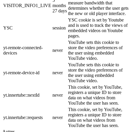
5
measure bandwidth that
VISITOR_INFO1_LIVE
months
determines whether the user gets
27 days
the new or old player interface.
YSC cookie is set by Youtube
and is used to track the views of
YSC
session
embedded videos on Youtube
pages.
YouTube sets this cookie to
yt-remote-connected-
store the video preferences of
never
devices
the user using embedded
YouTube video.
YouTube sets this cookie to
store the video preferences of
yt-remote-device-id
never
the user using embedded
YouTube video.
This cookie, set by YouTube,
registers a unique ID to store
yt.innertube::nextId
never
data on what videos from
YouTube the user has seen.
This cookie, set by YouTube,
registers a unique ID to store
yt.innertube::requests
never
data on what videos from
YouTube the user has seen.
Autres