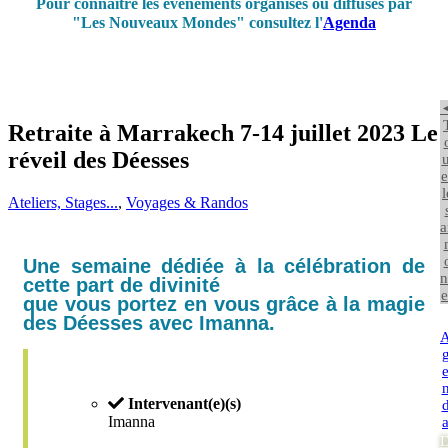
Pour connaître les événements organisés ou diffusés par
"Les Nouveaux Mondes" consultez l'
Agenda
Retraite à Marrakech 7-14 juillet 2023 Le
réveil des Déesses
u
e
l
Ateliers, Stages...
,
Voyages & Randos
a
Une semaine dédiée à la célébration de
n
cette part de divinité
e
que vous portez en vous grâce à la magie
des Déesses avec Imanna.
Intervenant(e)(s)
Imanna