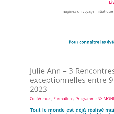
Li
Imaginez un voyage initiatique 
Pour connaître les év
Julie Ann – 3 Rencontre
exceptionnelles entre 9
2023
Conférences
,
Formations
,
Programme NX MON
Tout le monde est déjà réalisé mai