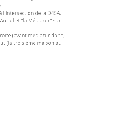
er.
 l'intersection de la D45A.
Auriol et "la Médiazur" sur
droite (avant mediazur donc)
out (la troisième maison au