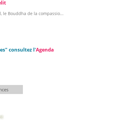
lit
l, le Bouddha de la compassio...
s" consultez l'
Agenda
nces
nt