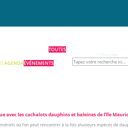
Qui sommes-nous ?
grammes et Annonces
TOUTES
Chercher
Prestations
AGENDA
ÉVÉNEMENTS
Contact
Abonnez-vous à
notre newsletter
Publications à la Une !
ue avec les cachalots dauphins et baleines de l’île Maur
endroits où l’on peut rencontrer à la fois plusieurs espèces de daup