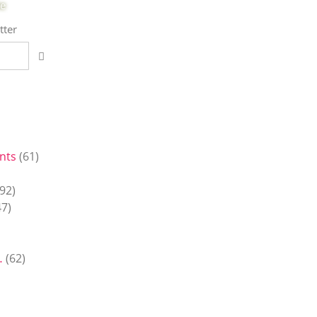
te
tter
nts
(61)
92)
7)
…
(62)