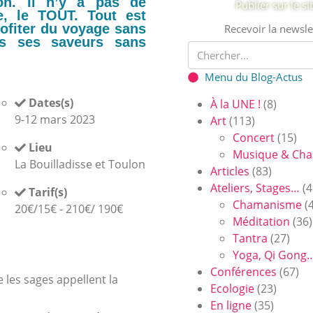
ion. Il n’y a pas de
Publier sur le si
e, le TOUT. Tout est
profiter du voyage sans
Recevoir la newsle
es ses saveurs sans
Menu du Blog-Actus
Dates(s)
À la UNE !
(8)
9-12 mars 2023
Art
(113)
Concert
(15)
Lieu
Musique & Cha
La Bouilladisse et Toulon
Articles
(83)
Ateliers, Stages…
(4
Tarif(s)
Chamanisme
(4
20€/15€ - 210€/ 190€
Méditation
(36)
Tantra
(27)
Yoga, Qi Gong
Conférences
(67)
ue les sages appellent la
Ecologie
(23)
En ligne
(35)