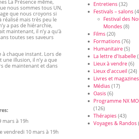
mmes La Présence même,
Entretiens
(32)
 que nous sommes tous UN,
Festivals – salons
(4
nnage que nous croyons si
Festival des N
à réalisé mais très peu le
 n’y a pas de hiérarchie,
Mondes
(8)
it maintenant, il n’y a qu’à
Films
(20)
 dans toutes ses saveurs
Formations
(76)
Humanitaire
(5)
e à chaque instant. Lors de
La lettre d'Isabelle
(
 une illusion, il n’y a que
Lieux à vendre
(6)
rs de maintenant et dans
Lieux d'accueil
(24)
Livres et magazines
Médias
(17)
Oasis
(6)
Programme NX M
(126)
res:
Thérapies
(43)
9 mars à 19h
Voyages & Randos
le vendredi 10 mars à 19h