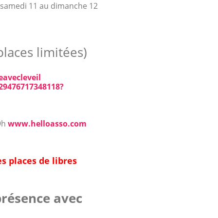
du samedi 11 au dimanche 12
places limitées)
eavecleveil
29476717348118?
9h
www.helloasso.com
s places de libres
présence avec