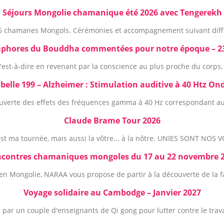
Séjours Mongolie chamanique été 2026 avec Tengerekh
5 chamanes Mongols. Cérémonies et accompagnement suivant diff
aphores du Bouddha commentées pour notre époque – 23,
est-à-dire en revenant par la conscience au plus proche du corps, 
sabelle 199 – Alzheimer : Stimulation auditive à 40 Htz 
ouverte des effets des fréquences gamma à 40 Hz correspondant au
Claude Brame Tour 2026
est ma tournée, mais aussi la vôtre... à la nôtre. UNIES SONT NOS V
contres chamaniques mongoles du 17 au 22 novembre 
 en Mongolie, NARAA vous propose de partir à la découverte de la fac
Voyage solidaire au Cambodge – Janvier 2027
 par un couple d'enseignants de Qi gong pour lutter contre le trav