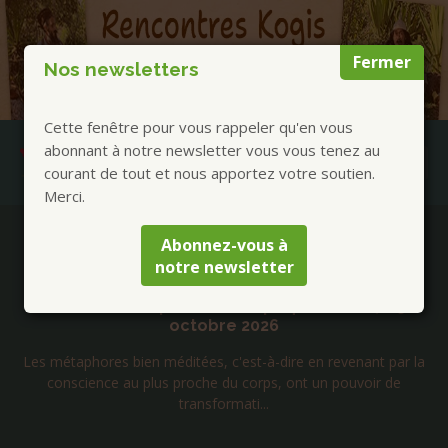
Fermer
Nos newsletters
Cette fenêtre pour vous rappeler qu'en vous
abonnant à notre newsletter vous vous tenez au
courant de tout et nous apportez votre soutien.
Merci.
Publications à la Une !
Abonnez-vous à
notre newsletter
Jacques Vigne – Métaphores du Bouddha
commentées pour notre époque – 23, 24, 25
octobre 2026
Les métaphores bien méditées, c'est-à-dire en revenant par la
conscience au plus proche du corps, ont un pouvoir de
transformati...