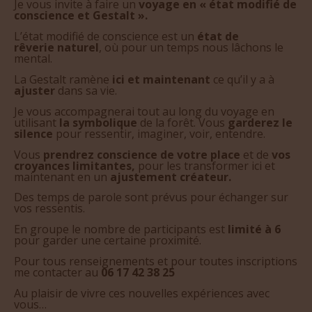
Je vous invite à faire un
voyage en « état modifié de
conscience et Gestalt ».
L’état modifié de conscience est un
état de
rêverie naturel
, où pour un temps nous lâchons le
mental.
La Gestalt ramène
ici et maintenant
ce qu’il y a à
ajuster
dans sa vie.
Je vous accompagnerai tout au long du voyage en
utilisant
la symbolique
de la forêt. Vous
garderez le
silence
pour ressentir, imaginer, voir, entendre.
Vous
prendrez conscience
de votre place
et de
vos
croyances limitantes,
pour les transformer ici et
maintenant en un
ajustement créateur.
Des temps de parole sont prévus pour échanger sur
vos ressentis.
En groupe le nombre de participants est
limité à 6
pour garder une certaine proximité.
Pour tous renseignements et pour toutes inscriptions
me contacter au
06 17 42 38 25
Au plaisir de vivre ces nouvelles expériences avec
vous…