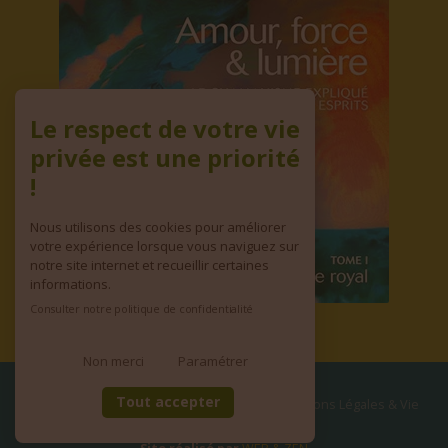
Le respect de votre vie
privée est une priorité
!
Nous utilisons des cookies pour améliorer
votre expérience lorsque vous naviguez sur
notre site internet et recueillir certaines
informations.
Consulter notre politique de confidentialité
Non merci
Paramétrer
Tout accepter
© copyright 2026 | Tous droits réservés
•
Mentions Légales & Vie
privée
•
CGV