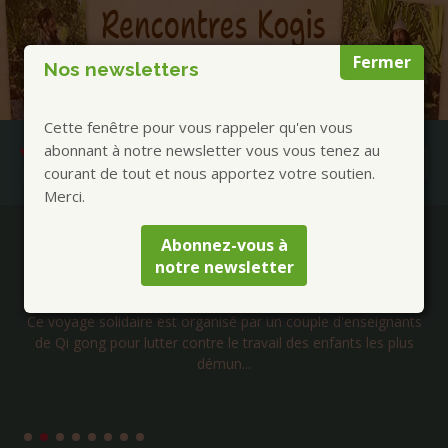
Fermer
Nos newsletters
Cette fenêtre pour vous rappeler qu'en vous
abonnant à notre newsletter vous vous tenez au
courant de tout et nous apportez votre soutien.
Merci.
Publications à la Une !
Abonnez-vous à
notre newsletter
Voyage solidaire au Cambodge – Janvier 2027
Ce voyage solidaire est organisé par un couple d'enseignants
de Qi gong pour lutter contre le travail des enfants les plus
démun...