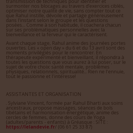
transmission de techniques pour identifier et
surmonter nos blocages au travers d’exercices ciblés,
optimiser notre qualité de vie, sans compter tout ce
que Rahul instille, dévoile et partage généreusement
dans l’instant selon le groupe et les questions
posées… Comme à son habitude, il coachera chacun
sur ses problématiques personnelles avec la
bienveillance et la ferveur qui le caractérisent.
Avant chaque stage, Rahul anime des journées portes
ouvertes. Les « open day » du 6 et du 13 avril sont des
moments privilégiés pour le rencontrer. En
thérapeute expérimenté et bienveillant, il répondra à
toutes les questions que vous aurez à lui poser, sur le
sujet de votre choix: santé mentale, problèmes
physiques, relationnels, spiritualité... Rien ne l'ennuie,
tout le passionne et l'intéresse!
ASSISTANTES ET ORGANISATION
. Sylviane Vincent, formée par Rahul Bharti aux soins
ancestraux, propose massages, séances de bols
tibétains et harmonisation énergétique, anime des
cercles de femmes, donne des cours de Yoga
(adultes/parents - enfants) à Gréasque : SITE :
https://lelandevie.fr
/ (06 61 25 33 87)