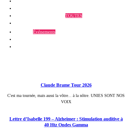
Qui sommes-nous ?
Programmes et Annonces
TOUTES
Prestations
Agenda
Événements
Contact
Publications à la Une !
Claude Brame Tour 2026
C'est ma tournée, mais aussi la vôtre... à la nôtre. UNIES SONT NOS
VOIX
Lettre d’Isabelle 199 – Alzheimer : Stimulation auditive à
40 Htz Ondes Gamma