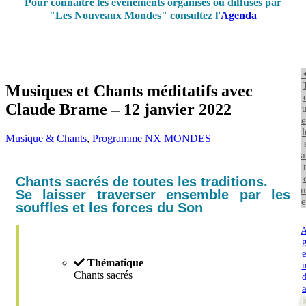
Pour connaître les événements organisés ou diffusés par
"Les Nouveaux Mondes" consultez l'
Agenda
Musiques et Chants méditatifs avec
Claude Brame – 12 janvier 2022
u
e
l
Musique & Chants
,
Programme NX MONDES
a
Chants sacrés de toutes les traditions.
n
Se laisser traverser ensemble par les
e
souffles et les forces du Son
Thématique
Chants sacrés