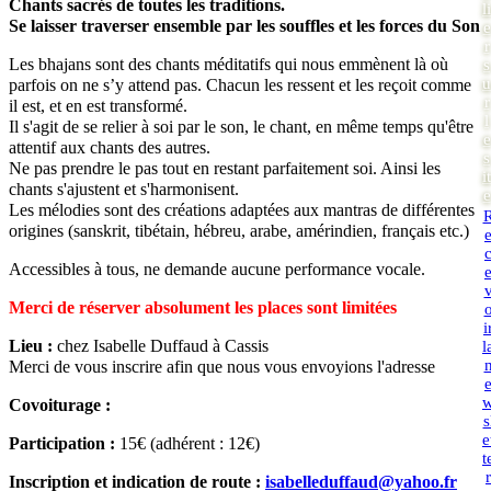
Chants sacrés de toutes les traditions.
li
Se laisser traverser ensemble par les souffles et les forces du Son
e
r
Les bhajans sont des chants méditatifs qui nous emmènent là où
s
u
parfois on ne s’y attend pas. Chacun les ressent et les reçoit comme
r
il est, et en est transformé.
l
Il s'agit de se relier à soi par le son, le chant, en même temps qu'être
e
attentif aux chants des autres.
s
Ne pas prendre le pas tout en restant parfaitement soi. Ainsi les
it
chants s'ajustent et s'harmonisent.
e
Les mélodies sont des créations adaptées aux mantras de différentes
origines (sanskrit, tibétain, hébreu, arabe, amérindien, français etc.)
Accessibles à tous, ne demande aucune performance vocale.
Merci de réserver absolument les places sont limitées
i
Lieu :
chez Isabelle Duffaud à Cassis
l
Merci de vous inscrire afin que nous vous envoyions l'adresse
Covoiturage :
s
e
Participation :
15€ (adhérent : 12€)
t
r
Inscription et indication de route :
isabelleduffaud@yahoo.fr