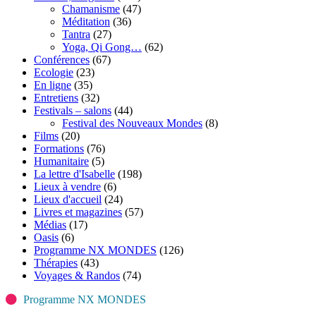
Chamanisme
(47)
Méditation
(36)
Tantra
(27)
Yoga, Qi Gong…
(62)
Conférences
(67)
Ecologie
(23)
En ligne
(35)
Entretiens
(32)
Festivals – salons
(44)
Festival des Nouveaux Mondes
(8)
Films
(20)
Formations
(76)
Humanitaire
(5)
La lettre d'Isabelle
(198)
Lieux à vendre
(6)
Lieux d'accueil
(24)
Livres et magazines
(57)
Médias
(17)
Oasis
(6)
Programme NX MONDES
(126)
Thérapies
(43)
Voyages & Randos
(74)
Programme NX MONDES