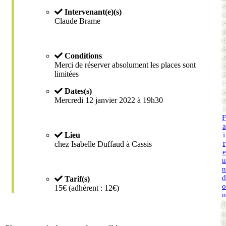
Intervenant(e)(s)
Claude Brame
i
Conditions
Merci de réserver absolument les places sont
limitées
r
Dates(s)
Mercredi 12 janvier 2022 à 19h30
t
F
a
Lieu
i
r
chez Isabelle Duffaud à Cassis
e
u
n
d
Tarif(s)
o
15€ (adhérent : 12€)
n
P
u
b