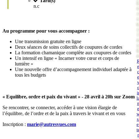
Tarif(s)
li
n.c
e
r
s
u
r
Au programme pour vous accompagner :
l
e
Une transmission gratuite en ligne
s
Deux séances de soins collectifs de coupures de cordes
it
La formation chamanique complète aux coupures de cordes
e
Un intensif en ligne « Incarner votre cœur et corps de
lumière »
Une nouvelle offre d’accompagnement individuel adaptée à
tous les budgets
i
« Equilibre, ordre et paix du vivant » - 28 avril à 20h sur Zoom
l
Se rencontrer, se connecter, accéder à une vision élargie de
l’équilibre, de l’ordre et de la paix à travers le vivant et en vous
s
Inscription :
marie@autresvues.com
e
t
r