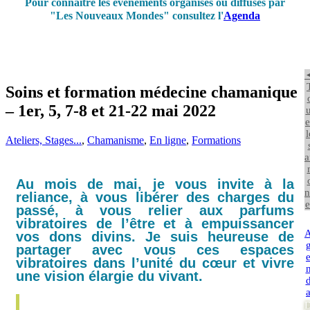
Pour connaître les événements organisés ou diffusés par
"Les Nouveaux Mondes" consultez l'
Agenda
Soins et formation médecine chamanique
– 1er, 5, 7-8 et 21-22 mai 2022
u
e
l
Ateliers, Stages...
,
Chamanisme
,
En ligne
,
Formations
a
Au mois de mai, je vous invite à la
n
reliance, à vous libérer des charges du
e
passé, à vous relier aux parfums
vibratoires de l’être et à empuissancer
vos dons divins. Je suis heureuse de
partager avec vous ces espaces
vibratoires dans l’unité du cœur et vivre
une vision élargie du vivant.