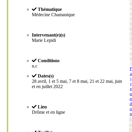
Thématique
Médecine Chamanique
i
Intervenant(e)(s)
Marie Lepidi
r
Conditions
t
n.c
F
a
Dates(s)
i
28 avril, 1 et 5 mai, 7 et 8 mai, 21 et 22 mai, juin
r
et en juillet 2022
e
u
n
d
Lieu
o
Drôme et en ligne
n
P
u
b