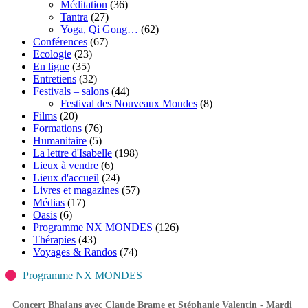
Méditation
(36)
Tantra
(27)
Yoga, Qi Gong…
(62)
Conférences
(67)
Ecologie
(23)
En ligne
(35)
Entretiens
(32)
Festivals – salons
(44)
Festival des Nouveaux Mondes
(8)
Films
(20)
Formations
(76)
Humanitaire
(5)
La lettre d'Isabelle
(198)
Lieux à vendre
(6)
Lieux d'accueil
(24)
Livres et magazines
(57)
Médias
(17)
Oasis
(6)
Programme NX MONDES
(126)
Thérapies
(43)
Voyages & Randos
(74)
Programme NX MONDES
Concert Bhajans avec Claude Brame et Stéphanie Valentin - Mardi