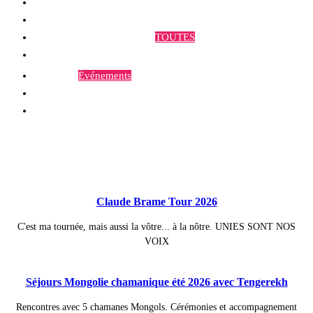
Qui sommes-nous ?
Programmes et Annonces
TOUTES
Prestations
Agenda
Événements
Contact
Publications à la Une !
Claude Brame Tour 2026
C'est ma tournée, mais aussi la vôtre... à la nôtre. UNIES SONT NOS
VOIX
Séjours Mongolie chamanique été 2026 avec Tengerekh
Rencontres avec 5 chamanes Mongols. Cérémonies et accompagnement