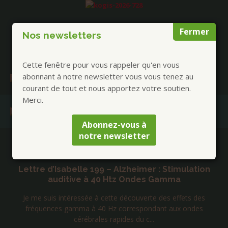
Fermer
Nos newsletters
Cette fenêtre pour vous rappeler qu'en vous
abonnant à notre newsletter vous vous tenez au
courant de tout et nous apportez votre soutien.
Merci.
Abonnez-vous à
notre newsletter
Publications à la Une !
Lettre d’Isabelle 199 – Alzheimer : Stimulation
auditive à 40 Htz Ondes Gamma
Je me suis intéressée à cette découverte des effets des
fréquences gamma à 40 Hz correspondant aux ondes
cérébrales rapides du c...