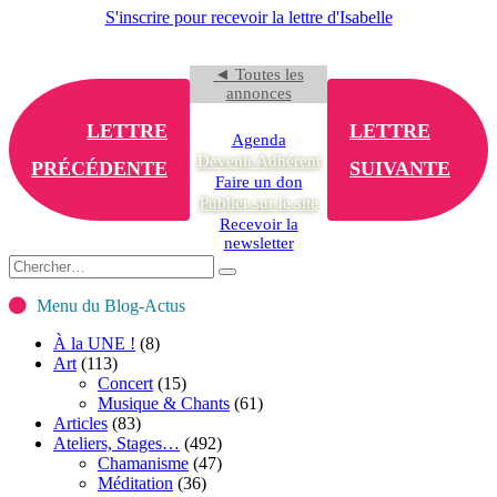
S'inscrire pour recevoir la lettre d'Isabelle
◄ Toutes les
annonces
LETTRE
LETTRE
Agenda
Devenir Adhérent
PRÉCÉDENTE
SUIVANTE
Faire un don
Publier sur le site
Recevoir la
newsletter
Menu du Blog-Actus
À la UNE !
(8)
Art
(113)
Concert
(15)
Musique & Chants
(61)
Articles
(83)
Ateliers, Stages…
(492)
Chamanisme
(47)
Méditation
(36)