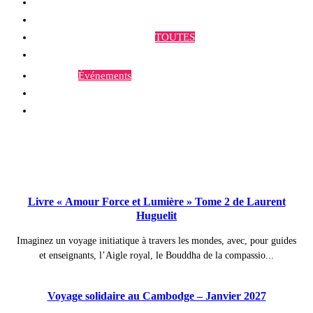
Qui sommes-nous ?
Programmes et Annonces
TOUTES
Prestations
Agenda
Événements
Contact
Publications à la Une !
Livre « Amour Force et Lumière » Tome 2 de Laurent
Huguelit
Imaginez un voyage initiatique à travers les mondes, avec, pour guides
et enseignants, l’Aigle royal, le Bouddha de la compassio...
Voyage solidaire au Cambodge – Janvier 2027