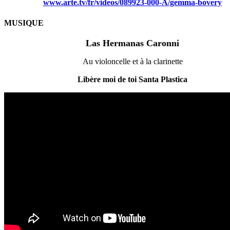
www.arte.tv/fr/videos/089923-000-A/gemma-bovery
MUSIQUE
Las Hermanas Caronni
Au violoncelle et à la clarinette
Libère moi de toi Santa Plastica