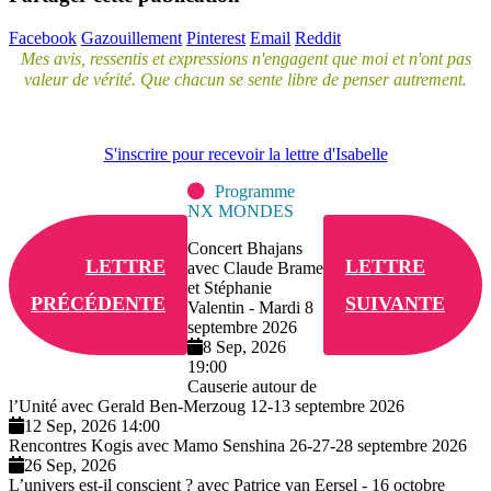
Facebook
Gazouillement
Pinterest
Email
Reddit
Mes avis, ressentis et expressions n'engagent que moi et n'ont pas
valeur de vérité. Que chacun se sente libre de penser autrement.
S'inscrire pour recevoir la lettre d'Isabelle
Programme
NX MONDES
Concert Bhajans
LETTRE
LETTRE
avec Claude Brame
et Stéphanie
PRÉCÉDENTE
SUIVANTE
Valentin - Mardi 8
septembre 2026
8 Sep, 2026
19:00
Causerie autour de
l’Unité avec Gerald Ben-Merzoug 12-13 septembre 2026
12 Sep, 2026 14:00
Rencontres Kogis avec Mamo Senshina 26-27-28 septembre 2026
26 Sep, 2026
L’univers est-il conscient ? avec Patrice van Eersel - 16 octobre