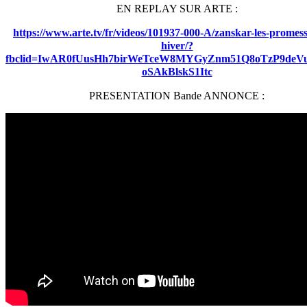
EN REPLAY SUR ARTE :
https://www.arte.tv/fr/videos/101937-000-A/zanskar-les-promess
hiver/?
fbclid=IwAR0fUusHh7birWeTceW8MYGyZnm51Q8oTzP9deV
oSAkBlskS1Itc
PRESENTATION Bande ANNONCE :