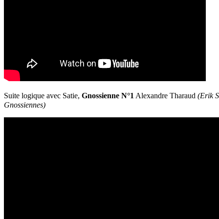
Suite logique avec Satie,
Gnossienne N°1
Alexandre Tharaud
(Erik S
Gnossiennes)