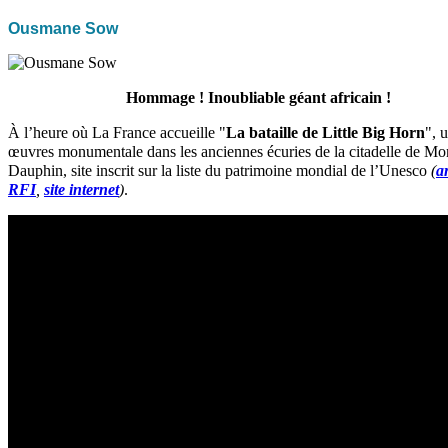
Ousmane Sow
Hommage ! Inoubliable géant africain !
À l’heure où La France accueille "
La bataille de Little Big Horn
", 
œuvres monumentale dans les anciennes écuries de la citadelle de Mo
Dauphin, site inscrit sur la liste du patrimoine mondial de l’Unesco
(
ar
RFI
,
site internet
)
.