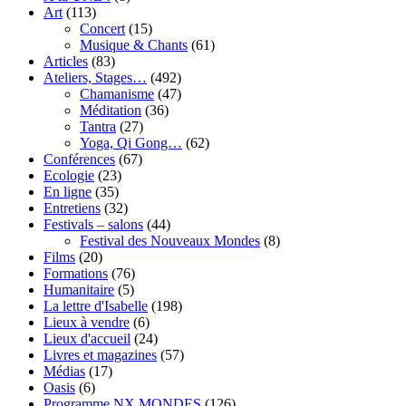
Art
(113)
Concert
(15)
Musique & Chants
(61)
Articles
(83)
Ateliers, Stages…
(492)
Chamanisme
(47)
Méditation
(36)
Tantra
(27)
Yoga, Qi Gong…
(62)
Conférences
(67)
Ecologie
(23)
En ligne
(35)
Entretiens
(32)
Festivals – salons
(44)
Festival des Nouveaux Mondes
(8)
Films
(20)
Formations
(76)
Humanitaire
(5)
La lettre d'Isabelle
(198)
Lieux à vendre
(6)
Lieux d'accueil
(24)
Livres et magazines
(57)
Médias
(17)
Oasis
(6)
Programme NX MONDES
(126)