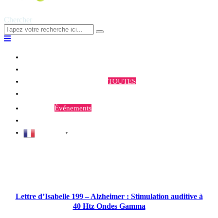
Chercher
Qui sommes-nous ?
Programmes et Annonces
TOUTES
Prestations
Agenda
Événements
Contact
Français
▼
Publications à la Une !
Lettre d’Isabelle 199 – Alzheimer : Stimulation auditive à
40 Htz Ondes Gamma