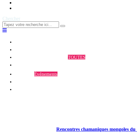
Contact
Chercher
Qui sommes-nous ?
Programmes et Annonces
TOUTES
Prestations
Agenda
Événements
Contact
Rencontres chamaniques mongoles du 