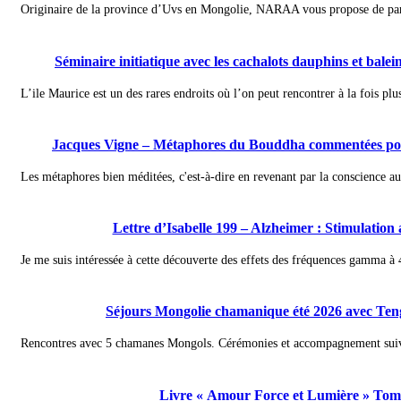
Originaire de la province d’Uvs en Mongolie, NARAA vous propose de partir 
Séminaire initiatique avec les cachalots dauphins et bale
L’ile Maurice est un des rares endroits où l’on peut rencontrer à la fois plus
Jacques Vigne – Métaphores du Bouddha commentées pour
Les métaphores bien méditées, c'est-à-dire en revenant par la conscience au
Lettre d’Isabelle 199 – Alzheimer : Stimulatio
Je me suis intéressée à cette découverte des effets des fréquences gamma à
Séjours Mongolie chamanique été 2026 avec Te
Rencontres avec 5 chamanes Mongols. Cérémonies et accompagnement suiva
Livre « Amour Force et Lumière » Tome