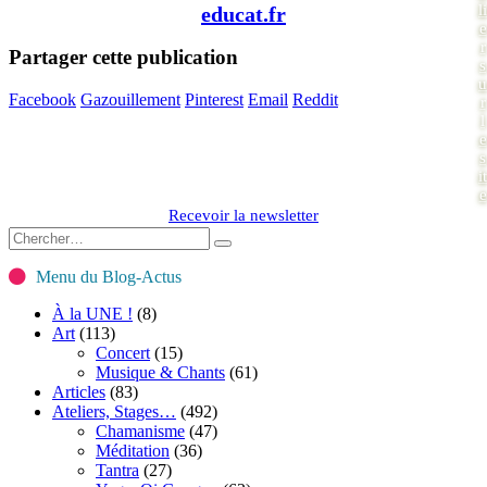
li
educat.fr
e
r
Partager cette publication
s
u
Facebook
Gazouillement
Pinterest
Email
Reddit
r
l
e
s
it
e
Recevoir la newsletter
Menu du Blog-Actus
À la UNE !
(8)
Art
(113)
Concert
(15)
Musique & Chants
(61)
Articles
(83)
Ateliers, Stages…
(492)
Chamanisme
(47)
Méditation
(36)
Tantra
(27)