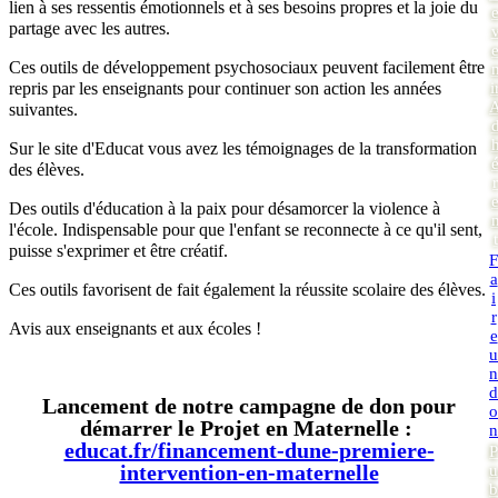
lien à ses ressentis émotionnels et à ses besoins propres et la joie du
partage avec les autres.
Ces outils de développement psychosociaux peuvent facilement être
repris par les enseignants pour continuer son action les années
i
suivantes.
Sur le site d'Educat vous avez les témoignages de la transformation
des élèves.
r
Des outils d'éducation à la paix pour désamorcer la violence à
l'école. Indispensable pour que l'enfant se reconnecte à ce qu'il sent,
t
puisse s'exprimer et être créatif.
F
a
Ces outils favorisent de fait également la réussite scolaire des élèves.
i
r
Avis aux enseignants et aux écoles !
e
u
n
d
Lancement de notre campagne de don pour
o
démarrer le Projet en Maternelle :
n
educat.fr/financement-dune-premiere-
P
intervention-en-maternelle
u
b