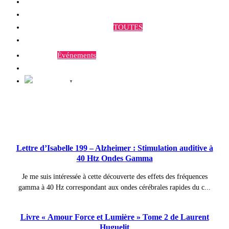
Qui sommes-nous ?
Programmes et Annonces
TOUTES
Prestations
Agenda
Événements
Contact
Français
▼
Publications à la Une !
Lettre d’Isabelle 199 – Alzheimer : Stimulation auditive à
40 Htz Ondes Gamma
Je me suis intéressée à cette découverte des effets des fréquences
gamma à 40 Hz correspondant aux ondes cérébrales rapides du c...
Livre « Amour Force et Lumière » Tome 2 de Laurent
Huguelit