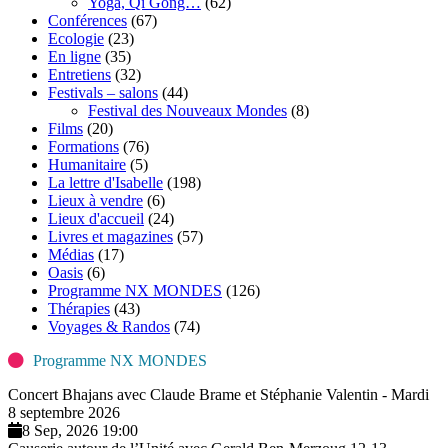
Yoga, Qi Gong…
(62)
Conférences
(67)
Ecologie
(23)
En ligne
(35)
Entretiens
(32)
Festivals – salons
(44)
Festival des Nouveaux Mondes
(8)
Films
(20)
Formations
(76)
Humanitaire
(5)
La lettre d'Isabelle
(198)
Lieux à vendre
(6)
Lieux d'accueil
(24)
Livres et magazines
(57)
Médias
(17)
Oasis
(6)
Programme NX MONDES
(126)
Thérapies
(43)
Voyages & Randos
(74)
Programme NX MONDES
Concert Bhajans avec Claude Brame et Stéphanie Valentin - Mardi
8 septembre 2026
8 Sep, 2026 19:00