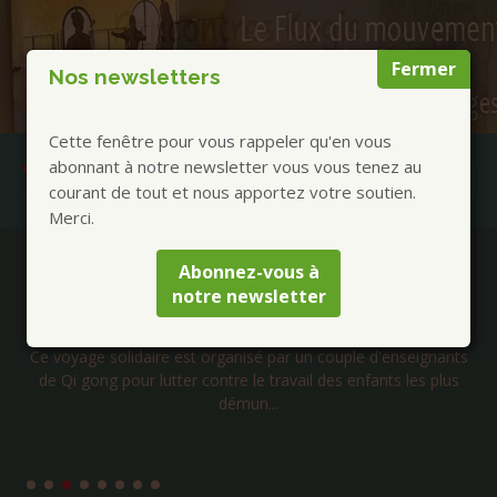
Fermer
Nos newsletters
Cette fenêtre pour vous rappeler qu'en vous
abonnant à notre newsletter vous vous tenez au
courant de tout et nous apportez votre soutien.
Merci.
Publications à la Une !
Abonnez-vous à
notre newsletter
Voyage solidaire au Cambodge – Janvier 2027
Ce voyage solidaire est organisé par un couple d'enseignants
de Qi gong pour lutter contre le travail des enfants les plus
démun...