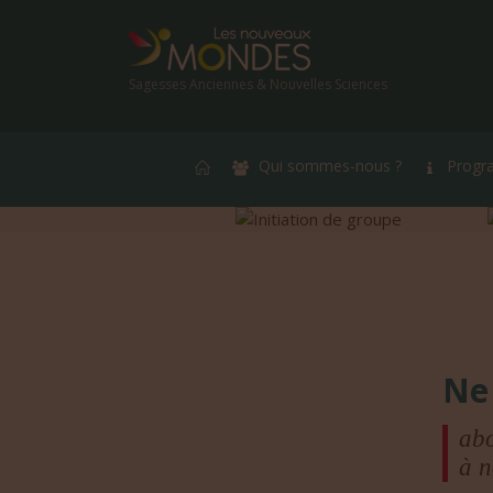
Sagesses Anciennes & Nouvelles Sciences
Qui sommes-nous ?
Progr
Ne
abo
à n