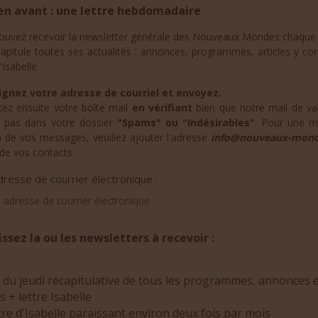
en avant : une lettre hebdomadaire
ouvez recevoir la newsletter générale des Nouveaux Mondes chaque 
capitule toutes ses actualités : annonces, programmes, articles y co
'Isabelle.
gnez votre adresse de courriel et envoyez.
tez ensuite votre boîte mail
en vérifiant
bien que notre mail de val
t pas dans votre dossier
"Spams" ou "Indésirables"
. Pour une me
n de vos messages, veuillez ajouter l'adresse
info@nouveaux-mond
e de vos contacts.
resse de courrier électronique :
issez la ou les newsletters à recevoir :
 du jeudi récapitulative de tous les programmes, annonces 
es + lettre Isabelle
tre d'Isabelle paraissant environ deux fois par mois