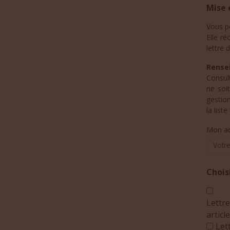
Mise 
Vous p
Elle ré
lettre d
Rensei
Consul
ne soi
gestio
la list
Mon ad
Chois
Lettre
articl
Let