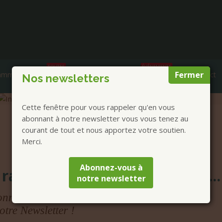
TOUTES
ÉVÉNEMENTS
Fermer
ammes et Annonces
Prestations
AGENDA
Contact
Nos newsletters
Cette fenêtre pour vous rappeler qu'en vous
abonnant à notre newsletter vous vous tenez au
courant de tout et nous apportez votre soutien.
Merci.
Abonnez-vous à
 ratez plus aucun Événement...
notre newsletter
nnez-vous dès maintenant
otre Newsletter !