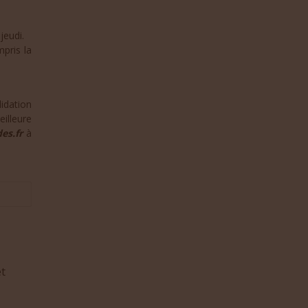
jeudi.
mpris la
idation
illeure
es.fr
à
et