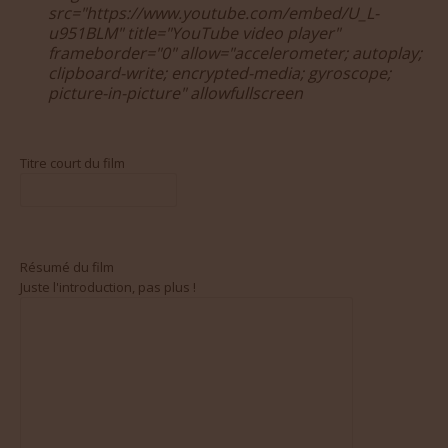
src="https://www.youtube.com/embed/U_L-
u951BLM" title="YouTube video player"
frameborder="0" allow="accelerometer; autoplay;
clipboard-write; encrypted-media; gyroscope;
picture-in-picture" allowfullscreen
Titre court du film
Résumé du film
Juste l'introduction, pas plus !