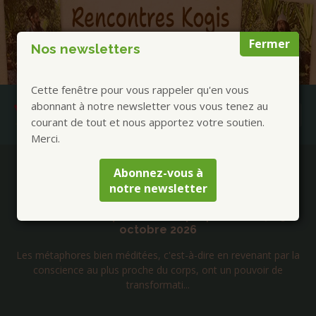
Fermer
Nos newsletters
Cette fenêtre pour vous rappeler qu'en vous
abonnant à notre newsletter vous vous tenez au
courant de tout et nous apportez votre soutien.
Merci.
Publications à la Une !
Abonnez-vous à
notre newsletter
Jacques Vigne – Métaphores du Bouddha
commentées pour notre époque – 23, 24, 25
octobre 2026
Les métaphores bien méditées, c'est-à-dire en revenant par la
conscience au plus proche du corps, ont un pouvoir de
transformati...