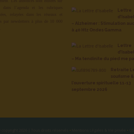
ment. Les annonces sont éditées sur
, dans l’agenda et les rubriques
Lettre
iées, relayées dans les réseaux et
d’Isabe
s par newsletters à plus de 10 000
– Alzheimer : Stimulation aud
.
à 40 Htz Ondes Gamma
Lettre
d’Isabe
– Ma tendinite du pied me pa
Retraite L
soufisme &
l’ouverture spirituelle 11-13
septembre 2026
 copyright 2026 | Tous droits réservés
•
Mentions Légales & Vie privée
•
C