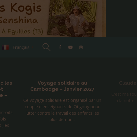
Français
▼
c les
Voyage solidaire au
Claude
et
Cambodge – Janvier 2027
C'est ma tour
ce –
Ce voyage solidaire est organisé par un
à la nôtr
couple d'enseignants de Qi gong pour
ndroits
lutter contre le travail des enfants les
fois
plus démun...
 ,les