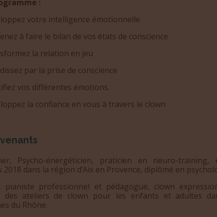
rogramme :
veloppez votre intelligence émotionnelle
prenez à faire le bilan de vos états de conscience
ansformez la relation en jeu
andissez par la prise de conscience
entifiez vos différentes émotions.
veloppez la confiance en vous à travers le clown
rvenants
ivier, Psycho-énergéticien, praticien en neuro-training, 
 2018 dans la région d’Aix en Provence, diplômé en psycholo
oïc, pianiste professionnel et pédagogue, clown expression
 des ateliers de clown pour les enfants et adultes da
es du Rhône.