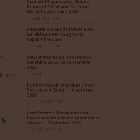
Concert Bhajans avec Claude
Brame et Stéphanie Valentin -
Mardi 8 septembre 2026
8 Sep, 2026 19:00
Causerie autour de l’Unité avec
Gerald Ben-Merzoug 12-13
septembre 2026
12 Sep, 2026 14:00
10
Rencontres Kogis avec Mamo
Senshina 26-27-28 septembre
2026
26 Sep, 2026
la nuit
L’univers est-il conscient ? avec
Patrice van Eersel - 16 octobre
2026
16 Oct, 2026 19:30
Conférence : Métaphores du
Bouddha commentées pour notre
 &
époque - 23 octobre 2026
23 Oct, 2026 19:30