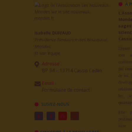
À P
L’Ass
Mond
sages
scienc
Isabelle DUFFAUD
Cassis
Présidente fondatrice des Nouveaux
Mondes
Depuis 
Et son équipe
tout a
confére
Adresse :
qui con
BP 34 – 13714 Cassis Cedex
de soi, 
Email :
dévelop
Formulaire de contact
relation
les sc
quantiq
SUIVEZ-NOUS
Elle p
profess
faire