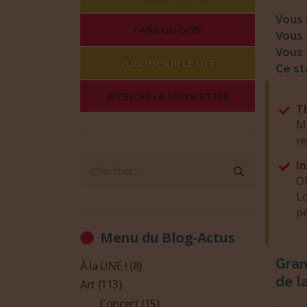
Vous 
FAIRE UN DON
Vous 
Vous 
PUBLIER SUR LE SITE
Ce st
RECEVOIR LA NEWSLETTER
T
Ma
re
I
Ol
Lo
p
Menu du Blog-Actus
Gran
À la UNE !
(8)
de l
Art
(113)
Concert
(15)