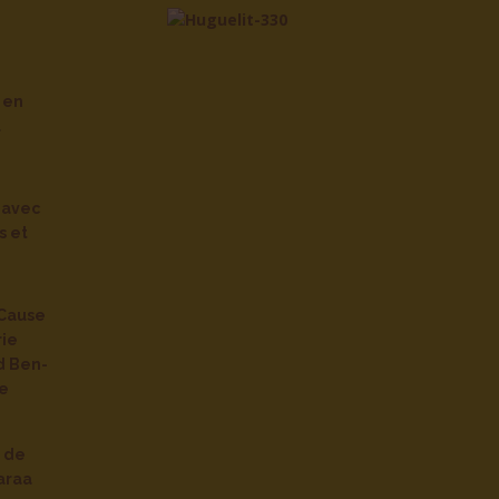
 en
l
avec
s et
Cause
rie
d Ben-
re
e de
araa