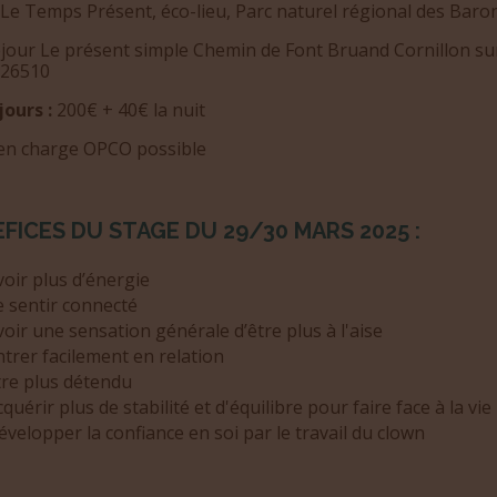
Le Temps Présent, éco-lieu, Parc naturel régional des Baro
éjour Le présent simple Chemin de Font Bruand Cornillon su
 26510
jours :
200€ + 40€ la nuit
 en charge OPCO possible
FICES DU STAGE DU 29/30 MARS 2025 :
voir plus d’énergie
e sentir connecté
voir une sensation générale d’être plus à l'aise
ntrer facilement en relation
tre plus détendu
quérir plus de stabilité et d'équilibre pour faire face à la vie
évelopper la confiance en soi par le travail du clown