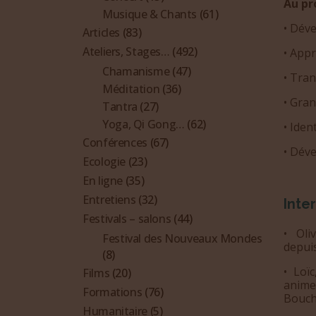
Au p
Musique & Chants
(61)
•⁠ ⁠Dé
Articles
(83)
Ateliers, Stages…
(492)
•⁠ ⁠Ap
Chamanisme
(47)
•⁠ ⁠Tr
Méditation
(36)
•⁠ ⁠Gr
Tantra
(27)
Yoga, Qi Gong…
(62)
•⁠ ⁠Id
Conférences
(67)
•⁠ ⁠Dé
Ecologie
(23)
En ligne
(35)
Entretiens
(32)
Inte
Festivals – salons
(44)
• ⁠Ol
Festival des Nouveaux Mondes
depuis
(8)
•⁠ ⁠L
Films
(20)
anime
Formations
(76)
Bouch
Humanitaire
(5)