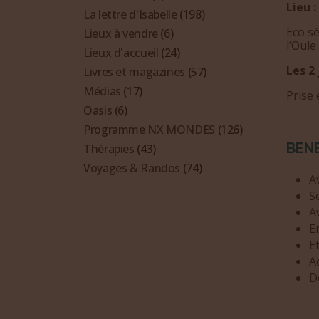
Lieu :
La lettre d'Isabelle
(198)
Eco s
Lieux à vendre
(6)
l’Oule
Lieux d'accueil
(24)
Les 2 
Livres et magazines
(57)
Médias
(17)
Prise
Oasis
(6)
Programme NX MONDES
(126)
BENE
Thérapies
(43)
Voyages & Randos
(74)
A
S
A
E
E
Ac
D