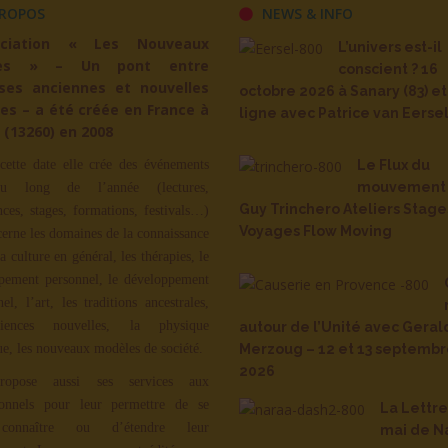
ROPOS
NEWS & INFO
ociation « Les Nouveaux
L’univers est-il
es » – Un pont entre
conscient ? 16
ses anciennes et nouvelles
octobre 2026 à Sanary (83) et
es – a été créée en France à
ligne avec Patrice van Eerse
 (13260) en 2008
cette date elle crée des événements
Le Flux du
mouvement 
u long de l’année (lectures,
Guy Trinchero Ateliers Stage
nces, stages, formations, festivals…)
Voyages Flow Moving
cerne les domaines de la connaissance
la culture en général, les thérapies, le
pement personnel, le développement
nel, l’art, les traditions ancestrales,
iences nouvelles, la physique
autour de l’Unité avec Geral
ue, les nouveaux modèles de société.
Merzoug – 12 et 13 septemb
2026
ropose aussi ses services aux
ionnels pour leur permettre de se
La Lettr
 connaître ou d’étendre leur
mai de N