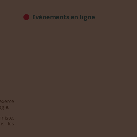
Evénements en ligne
exerce
gie.
niste,
ns les