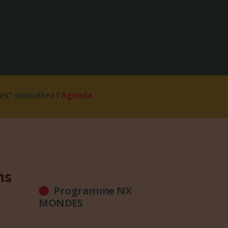
s" consultez l'
Agenda
ns
Programme NX
MONDES