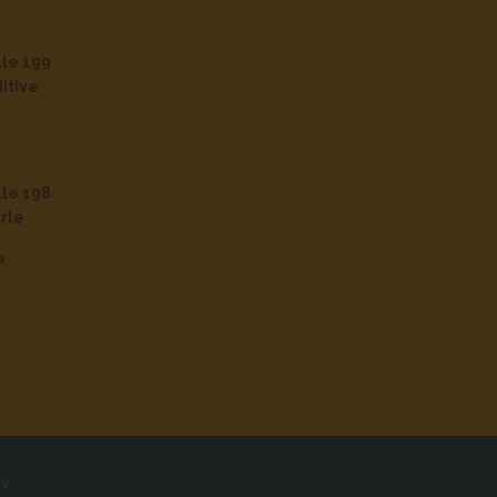
lle 199
itive
lle 198
rle
e
GV