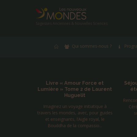
Sagesses Anciennes & Nouvelles Sciences
Qui sommes-nous ?
Progr
aniques
Livre « Amour Force et
Séjo
 au 22
Lumière » Tome 2 de Laurent
ét
026
Huguelit
Rencon
ce d’Uvs en
Imaginez un voyage initiatique à
Cér
 propose de
travers les mondes, avec, pour guides
s
de la face
et enseignants, l’Aigle royal, le
ue de ...
Bouddha de la compassio...