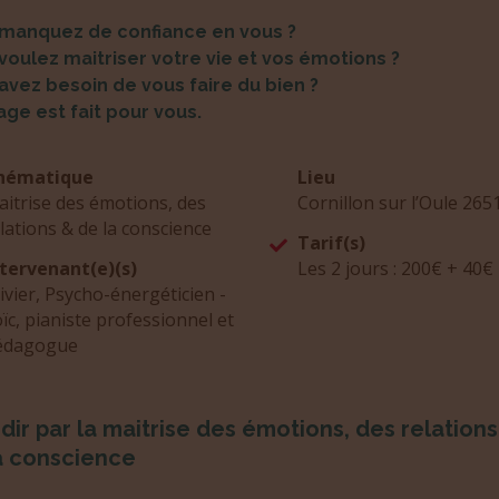
manquez de confiance en vous ?
voulez maitriser votre vie et vos émotions ?
avez besoin de vous faire du bien ?
age est fait pour vous.
hématique
Lieu
itrise des émotions, des
Cornillon sur l’Oule 265
lations & de la conscience
Tarif(s)
ntervenant(e)(s)
Les 2 jours : 200€ + 40€ 
ivier, Psycho-énergéticien -
ïc, pianiste professionnel et
édagogue
dir par la maitrise des émotions, des relations
a conscience