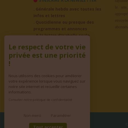
S'INSCRIRE À LA NEWSLETTER
rayonne
le site
. Générale hebdo avec toutes les
appropr
infos et lettres
envoyée
. Quotidienne ou presque des
abonnés
programmes et annonces
. A la lettre d'Isabelle seule
Le respect de votre vie
ADHÉREZ À L'ASSO
privée est une priorité
!
Nous utilisons des cookies pour améliorer
votre expérience lorsque vous naviguez sur
notre site internet et recueillir certaines
informations.
Consulter notre politique de confidentialité
Non merci
Paramétrer
©
Tout accepter