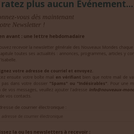
 ratez plus aucun Événement...
nnez-vous dès maintenant
otre Newsletter !
en avant : une lettre hebdomadaire
ouvez recevoir la newsletter générale des Nouveaux Mondes chaque 
capitule toutes ses actualités : annonces, programmes, articles y co
'Isabelle.
gnez votre adresse de courriel et envoyez.
tez ensuite votre boîte mail
en vérifiant
bien que notre mail de val
t pas dans votre dossier
"Spams" ou "Indésirables"
. Pour une me
n de vos messages, veuillez ajouter l'adresse
info@nouveaux-mond
e de vos contacts.
resse de courrier électronique :
issez la ou les newsletters à recevoir :