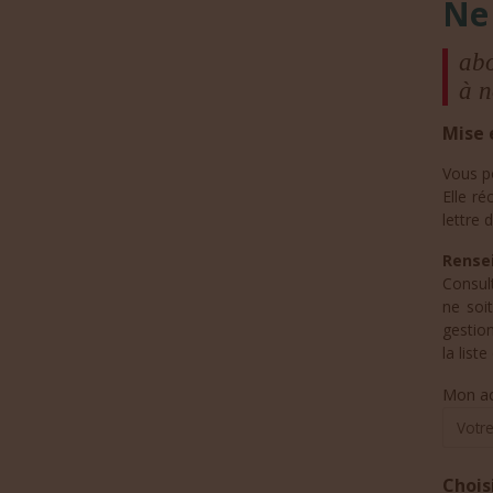
Ne
abo
à n
Mise 
Vous p
Elle ré
lettre d
Rensei
Consul
ne soi
gestio
la list
Mon ad
Chois