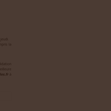
jeudi.
mpris la
idation
illeure
es.fr
à