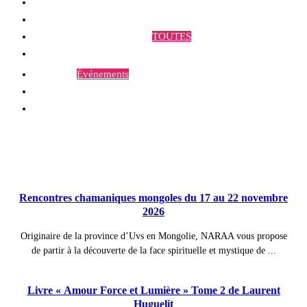
Qui sommes-nous ?
Programmes et Annonces
TOUTES
Prestations
Agenda
Événements
Contact
Publications à la Une !
Rencontres chamaniques mongoles du 17 au 22 novembre
2026
Originaire de la province d’Uvs en Mongolie, NARAA vous propose
de partir à la découverte de la face spirituelle et mystique de ...
Livre « Amour Force et Lumière » Tome 2 de Laurent
Huguelit