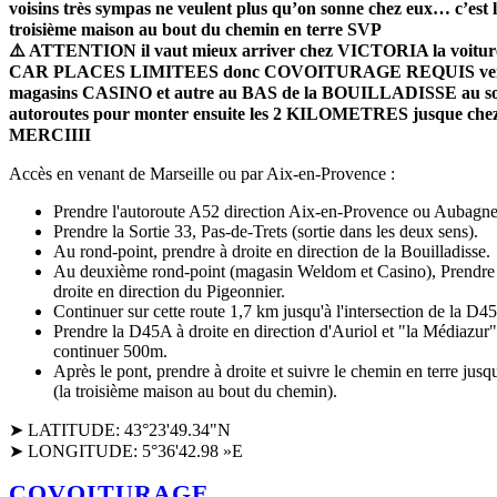
voisins très sympas ne veulent plus qu’on sonne chez eux… c’est 
troisième maison au bout du chemin en terre SVP
⚠️ ATTENTION il vaut mieux arriver chez VICTORIA la voiture
CAR PLACES LIMITEES donc COVOITURAGE REQUIS vers
magasins CASINO et autre au BAS de la BOUILLADISSE au sor
autoroutes pour monter ensuite les 2 KILOMETRES jusque chez 
MERCIIII
Accès en venant de Marseille ou par Aix-en-Provence :
Prendre l'autoroute A52 direction Aix-en-Provence ou Aubagne
Prendre la Sortie 33, Pas-de-Trets (sortie dans les deux sens).
Au rond-point, prendre à droite en direction de la Bouilladisse.
Au deuxième rond-point (magasin Weldom et Casino), Prendre l
droite en direction du Pigeonnier.
Continuer sur cette route 1,7 km jusqu'à l'intersection de la D4
Prendre la D45A à droite en direction d'Auriol et "la Médiazur"
continuer 500m.
Après le pont, prendre à droite et suivre le chemin en terre jusq
(la troisième maison au bout du chemin).
➤ LATITUDE: 43°23'49.34"N
➤ LONGITUDE: 5°36'42.98 »E
COVOITURAGE