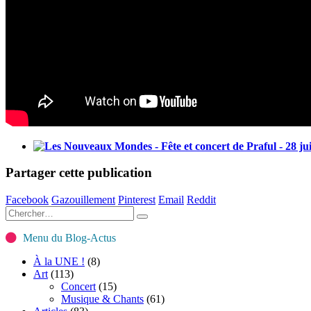
Partager cette publication
Facebook
Gazouillement
Pinterest
Email
Reddit
Menu du Blog-Actus
À la UNE !
(8)
Art
(113)
Concert
(15)
Musique & Chants
(61)