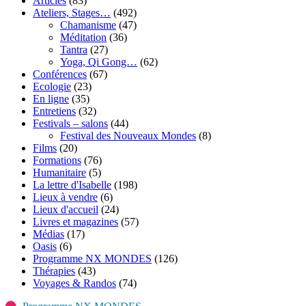
Articles
(83)
Ateliers, Stages…
(492)
Chamanisme
(47)
Méditation
(36)
Tantra
(27)
Yoga, Qi Gong…
(62)
Conférences
(67)
Ecologie
(23)
En ligne
(35)
Entretiens
(32)
Festivals – salons
(44)
Festival des Nouveaux Mondes
(8)
Films
(20)
Formations
(76)
Humanitaire
(5)
La lettre d'Isabelle
(198)
Lieux à vendre
(6)
Lieux d'accueil
(24)
Livres et magazines
(57)
Médias
(17)
Oasis
(6)
Programme NX MONDES
(126)
Thérapies
(43)
Voyages & Randos
(74)