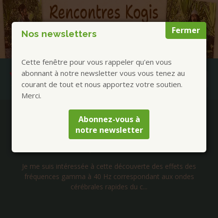
Fermer
Nos newsletters
Cette fenêtre pour vous rappeler qu'en vous
abonnant à notre newsletter vous vous tenez au
courant de tout et nous apportez votre soutien.
Merci.
Publications à la Une !
Abonnez-vous à
notre newsletter
Lettre d’Isabelle 199 – Alzheimer : Stimulation
auditive à 40 Htz Ondes Gamma
Je me suis intéressée à cette découverte des effets des
fréquences gamma à 40 Hz correspondant aux ondes
cérébrales rapides du c...