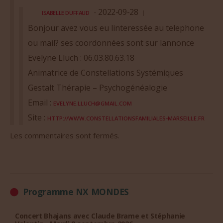
2022-09-28
ISABELLE DUFFAUD
Bonjour avez vous eu linteressée au telephone
ou mail? ses coordonnées sont sur lannonce
Evelyne Lluch : 06.03.80.63.18
Animatrice de Constellations Systémiques
Gestalt Thérapie – Psychogénéalogie
Email :
EVELYNE.LLUCH@GMAIL.COM
Site :
HTTP://WWW.CONSTELLATIONSFAMILIALES-MARSEILLE.FR
Les commentaires sont fermés.
Programme NX MONDES
Concert Bhajans avec Claude Brame et Stéphanie
Valentin - Mardi 8 septembre 2026