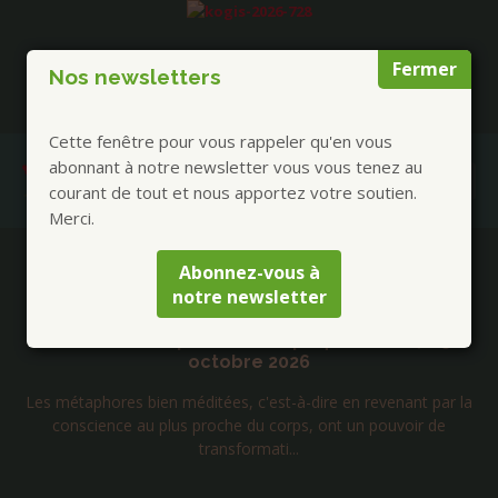
Fermer
Nos newsletters
Cette fenêtre pour vous rappeler qu'en vous
abonnant à notre newsletter vous vous tenez au
courant de tout et nous apportez votre soutien.
Merci.
Publications à la Une !
Abonnez-vous à
notre newsletter
a
Rencontres chamaniques mongoles du 17 au
 25
novembre 2026
Originaire de la province d’Uvs en Mongolie, NARAA vo
par la
propose de partir à la découverte de la face spirituelle 
de
mystique de ...