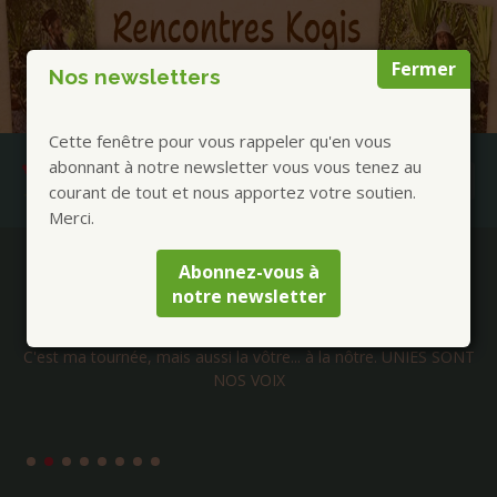
Fermer
Nos newsletters
Cette fenêtre pour vous rappeler qu'en vous
abonnant à notre newsletter vous vous tenez au
courant de tout et nous apportez votre soutien.
Merci.
Publications à la Une !
Abonnez-vous à
notre newsletter
Claude Brame Tour 2026
C'est ma tournée, mais aussi la vôtre... à la nôtre. UNIES SONT
NOS VOIX