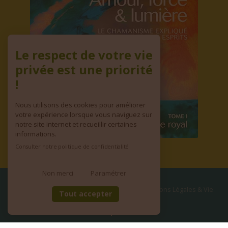
Le respect de votre vie
privée est une priorité
!
Nous utilisons des cookies pour améliorer
votre expérience lorsque vous naviguez sur
notre site internet et recueillir certaines
informations.
Consulter notre politique de confidentialité
Non merci
Paramétrer
© copyright 2026 | Tous droits réservés
•
Mentions Légales & Vie
Tout accepter
privée
•
CGV
Site réalisé par
WEB & ZEN