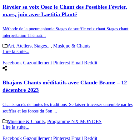
Révéler sa voix Osez le Chant des Possibles Février,
mars, juin avec Laetitia Planté
Méthode de la pneumaphonie Stages de souffle voix chant Stages chant
interprétation Thémati...
Art
,
Ateliers, Stages...
,
Musique & Chants
Lire la suite...
Facebook
Gazouillement
Pinterest
Email
Reddit
Bhajans Chants méditatifs avec Claude Brame – 12
décembre 2023
Chants sacrés de toutes les traditions. Se laisser traverser ensemble par les
souffles et les forces du Son ...
Musique & Chants
,
Programme NX MONDES
Lire la suite...
Facebook
Gazouillement
Pinterest
Email
Reddit