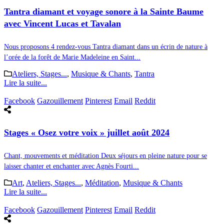
Tantra diamant et voyage sonore à la Sainte Baume
avec Vincent Lucas et Tavalan
Nous proposons 4 rendez-vous Tantra diamant dans un écrin de nature à
l’orée de la forêt de Marie Madeleine en Saint...
Ateliers, Stages...
,
Musique & Chants
,
Tantra
Lire la suite...
Facebook
Gazouillement
Pinterest
Email
Reddit
Stages « Osez votre voix » juillet août 2024
Chant, mouvements et méditation Deux séjours en pleine nature pour se
laisser chanter et enchanter avec Agnès Fourti...
Art
,
Ateliers, Stages...
,
Méditation
,
Musique & Chants
Lire la suite...
Facebook
Gazouillement
Pinterest
Email
Reddit