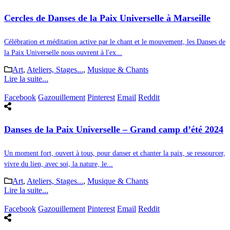
Cercles de Danses de la Paix Universelle à Marseille
Célébration et méditation active par le chant et le mouvement, les Danses de
la Paix Universelle nous ouvrent à l'ex...
Art
,
Ateliers, Stages...
,
Musique & Chants
Lire la suite...
Facebook
Gazouillement
Pinterest
Email
Reddit
Danses de la Paix Universelle – Grand camp d’été 2024
Un moment fort, ouvert à tous, pour danser et chanter la paix, se ressourcer,
vivre du lien, avec soi, la nature, le...
Art
,
Ateliers, Stages...
,
Musique & Chants
Lire la suite...
Facebook
Gazouillement
Pinterest
Email
Reddit