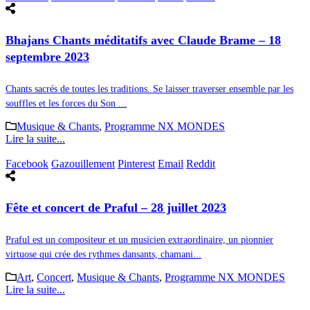
Bhajans Chants méditatifs avec Claude Brame – 18
septembre 2023
Chants sacrés de toutes les traditions. Se laisser traverser ensemble par les
souffles et les forces du Son ...
Musique & Chants
,
Programme NX MONDES
Lire la suite...
Facebook
Gazouillement
Pinterest
Email
Reddit
Fête et concert de Praful – 28 juillet 2023
Praful est un compositeur et un musicien extraordinaire, un pionnier
virtuose qui crée des rythmes dansants, chamani...
Art
,
Concert
,
Musique & Chants
,
Programme NX MONDES
Lire la suite...