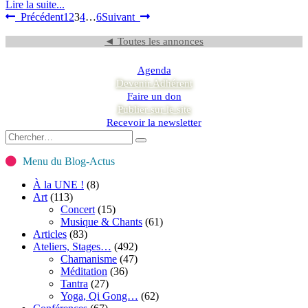
Lire la suite...
Précédent
1
2
3
4
…
6
Suivant
◄ Toutes les annonces
Agenda
Devenir Adhérent
Faire un don
Publier sur le site
Recevoir la newsletter
Menu du Blog-Actus
À la UNE !
(8)
Art
(113)
Concert
(15)
Musique & Chants
(61)
Articles
(83)
Ateliers, Stages…
(492)
Chamanisme
(47)
Méditation
(36)
Tantra
(27)
Yoga, Qi Gong…
(62)