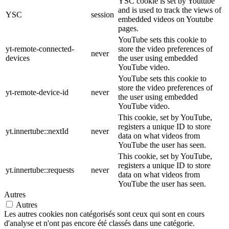
YSC cookie is set by Youtube
and is used to track the views of
YSC
session
embedded videos on Youtube
pages.
YouTube sets this cookie to
yt-remote-connected-
store the video preferences of
never
devices
the user using embedded
YouTube video.
YouTube sets this cookie to
store the video preferences of
yt-remote-device-id
never
the user using embedded
YouTube video.
This cookie, set by YouTube,
registers a unique ID to store
yt.innertube::nextId
never
data on what videos from
YouTube the user has seen.
This cookie, set by YouTube,
registers a unique ID to store
yt.innertube::requests
never
data on what videos from
YouTube the user has seen.
Autres
Autres
Les autres cookies non catégorisés sont ceux qui sont en cours
d'analyse et n'ont pas encore été classés dans une catégorie.