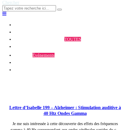
Chercher
Qui sommes-nous ?
Programmes et Annonces
TOUTES
Prestations
Agenda
Événements
Contact
Publications à la Une !
Lettre d’Isabelle 199 – Alzheimer : Stimulation auditive à
40 Htz Ondes Gamma
Je me suis intéressée à cette découverte des effets des fréquences
gamma à 40 Hz correspondant aux ondes cérébrales rapides du c...