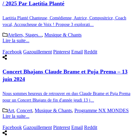
/ 2025 Par Laetitia Planté
Laetitia Planté Chanteuse, Comédienne, Autrice, Compositrice, Coach
vocal, Accoucheuse de Voix ! Propose 3 explorati...
Ateliers, Stages...
,
Musique & Chants
Lire la suite...
Facebook
Gazouillement
Pinterest
Email
Reddit
Concert Bhajans Claude Brame et Puja Prema – 13
juin 2024
Nous sommes heureux de retrouver en duo Claude Brame et Puja Prema
pour un Concert Bhajans de fin d'année jeudi 13 j...
Art
,
Concert
,
Musique & Chants
,
Programme NX MONDES
Lire la suite...
Facebook
Gazouillement
Pinterest
Email
Reddit