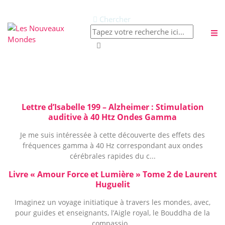
Chercher
Publications à la Une !
Abonnez-vous à
Lettre d’Isabelle 199 – Alzheimer : Stimulation
auditive à 40 Htz Ondes Gamma
notre newsletter
Je me suis intéressée à cette découverte des effets des
fréquences gamma à 40 Hz correspondant aux ondes
cérébrales rapides du c...
Livre « Amour Force et Lumière » Tome 2 de Laurent
Huguelit
Imaginez un voyage initiatique à travers les mondes, avec,
pour guides et enseignants, l’Aigle royal, le Bouddha de la
compassio...