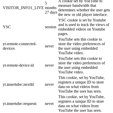
A cookie set by YouTube to
5
measure bandwidth that
VISITOR_INFO1_LIVE
months
determines whether the user gets
27 days
the new or old player interface.
YSC cookie is set by Youtube
and is used to track the views of
YSC
session
embedded videos on Youtube
pages.
YouTube sets this cookie to
yt-remote-connected-
store the video preferences of
never
devices
the user using embedded
YouTube video.
YouTube sets this cookie to
store the video preferences of
yt-remote-device-id
never
the user using embedded
YouTube video.
This cookie, set by YouTube,
registers a unique ID to store
yt.innertube::nextId
never
data on what videos from
YouTube the user has seen.
This cookie, set by YouTube,
registers a unique ID to store
yt.innertube::requests
never
data on what videos from
YouTube the user has seen.