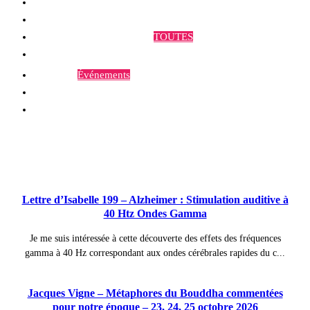
Qui sommes-nous ?
Programmes et Annonces
TOUTES
Prestations
Agenda
Événements
Contact
Publications à la Une !
Lettre d’Isabelle 199 – Alzheimer : Stimulation auditive à
40 Htz Ondes Gamma
Je me suis intéressée à cette découverte des effets des fréquences
gamma à 40 Hz correspondant aux ondes cérébrales rapides du c...
Jacques Vigne – Métaphores du Bouddha commentées
pour notre époque – 23, 24, 25 octobre 2026