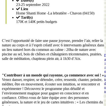
Dates(s)
23-25 septembre 2022
Lieu
Home Shanti Home -La lebratière - Chavon (04150)
Tarif(s)
i
170€ et 140€ petits budgets
r
C’est l’opportunité de faire une pause joyeuse, prendre l’air, relier la
nature au corps et à l’esprit créatif avec 6 intervenants généreux dans
un lieu naturel hors du commun au calme : 20ha de nature avec
t
piscine au sel, bois de chênes et châtaigniers tricentenaires, prairies,
F
salle de méditation, chapiteau plein air, à 1h30 d’Aix.
a
i
r
e
"Contribuer à un monde qui rayonne, ça commence avec soi ! »
u
n
Venez danser, respirer, se détendre, créer, ressentir, chanter, peindre,
d
méditer, être en mouvement, écouter son intuition, se rencontrer et
o
expérimenter ! Découvrez le programme plus détaillé et
n
l’environnement magique pour gagner en conscience et en
P
confiance. Offrez-vous de faire équipe avec des personnes
u
généreuses, la nature et le jeu de cartes intuitives : « Les chemins du
b