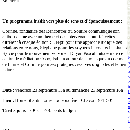
Sourire »
li
e
r
s
Un programme inédit vers plus de sens et d’épanouissement :
u
r
Corinne, fondatrice des Rencontres du Sourire communique son
l
enthousiasme avec un thème et des intervenants multi-facettes
e
s
différent à chaque édition : Deepti pour une approche ludique des
it
relations entre nous, Stéphane pour des voyages intérieurs inspirants,
e
Sylvie pour le mouvement sensoriel, Dhyan Pascal initiateur de ce
centre de méditation Osho, Fabian autour de la musique du coeur et
de l’unité et Corinne pour ses pratiques créatives originales et le lien
nature.
i
Date :
vendredi 23 septembre 13h au dimanche 25 septembre 16h
l
Lieu :
Home Shanti Home -La lebratière - Chavon (04150)
Tarif
3 jours 170€ et 140€ petits budgets
s
e
t
r