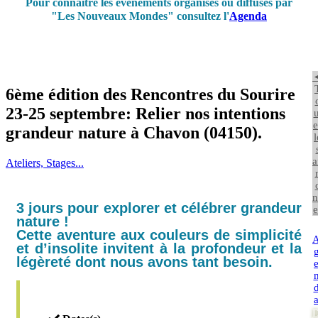
Pour connaître les événements organisés ou diffusés par
"Les Nouveaux Mondes" consultez l'
Agenda
6ème édition des Rencontres du Sourire
23-25 septembre: Relier nos intentions
u
e
grandeur nature à Chavon (04150).
l
a
Ateliers, Stages...
n
3 jours pour explorer et célébrer grandeur
e
nature !
Cette aventure aux couleurs de simplicité
et d’insolite invitent à la profondeur et la
légèreté dont nous avons tant besoin.