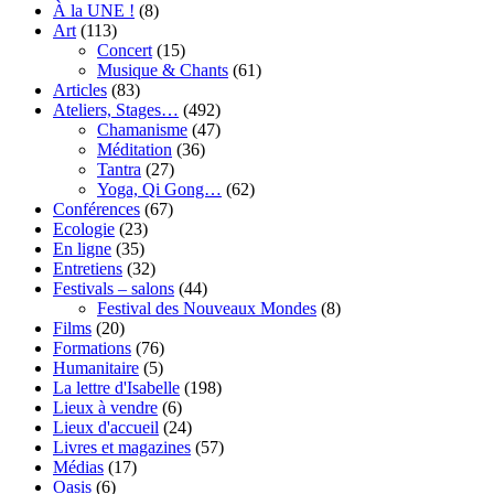
À la UNE !
(8)
Art
(113)
Concert
(15)
Musique & Chants
(61)
Articles
(83)
Ateliers, Stages…
(492)
Chamanisme
(47)
Méditation
(36)
Tantra
(27)
Yoga, Qi Gong…
(62)
Conférences
(67)
Ecologie
(23)
En ligne
(35)
Entretiens
(32)
Festivals – salons
(44)
Festival des Nouveaux Mondes
(8)
Films
(20)
Formations
(76)
Humanitaire
(5)
La lettre d'Isabelle
(198)
Lieux à vendre
(6)
Lieux d'accueil
(24)
Livres et magazines
(57)
Médias
(17)
Oasis
(6)