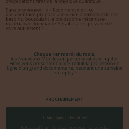
d’explications tirés de la physique quantique.
Sans promouvoir le « Respirianisme », ce
documentaire propose une vision alternative de nos
besoins, bousculant la philosophie mécaniste-
matérialiste dominante. Serait-il alors possible de
vivre autrement ?
Chaque 1er mardi du mois
,
les Nouveaux Mondes en partenariat avec Jupiter
Films vous présentent à prix réduit la projection en
ligne d’un grand documentaire, pendant une semaine
en replay !
PROCHAINEMENT
"L’intelligence des arbres"
Mardi 1 Juin 2021 à 19h