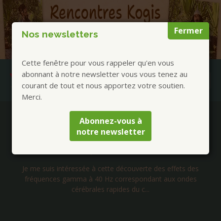
Fermer
Nos newsletters
Cette fenêtre pour vous rappeler qu'en vous
abonnant à notre newsletter vous vous tenez au
courant de tout et nous apportez votre soutien.
Merci.
Publications à la Une !
Abonnez-vous à
notre newsletter
tion
Séminaire initiatique avec les cachalots daup
et baleines de l’île Maurice – Septembre 20
des
L’ile Maurice est un des rares endroits où l’on peut rencon
es
à la fois plusieurs espèces de dauphins ,les baleines à b
et...