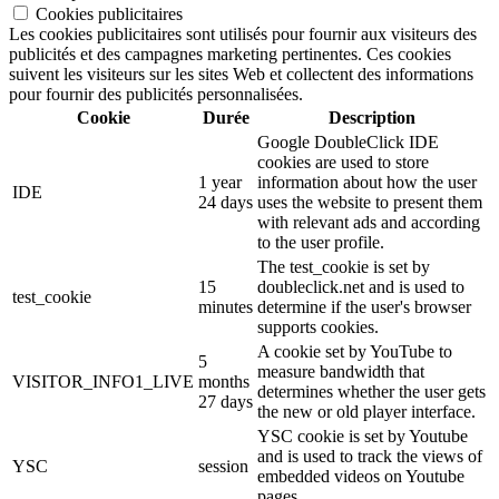
Cookies publicitaires
Les cookies publicitaires sont utilisés pour fournir aux visiteurs des
publicités et des campagnes marketing pertinentes. Ces cookies
suivent les visiteurs sur les sites Web et collectent des informations
pour fournir des publicités personnalisées.
Cookie
Durée
Description
Google DoubleClick IDE
cookies are used to store
1 year
information about how the user
IDE
24 days
uses the website to present them
with relevant ads and according
to the user profile.
The test_cookie is set by
15
doubleclick.net and is used to
test_cookie
minutes
determine if the user's browser
supports cookies.
A cookie set by YouTube to
5
measure bandwidth that
VISITOR_INFO1_LIVE
months
determines whether the user gets
27 days
the new or old player interface.
YSC cookie is set by Youtube
and is used to track the views of
YSC
session
embedded videos on Youtube
pages.