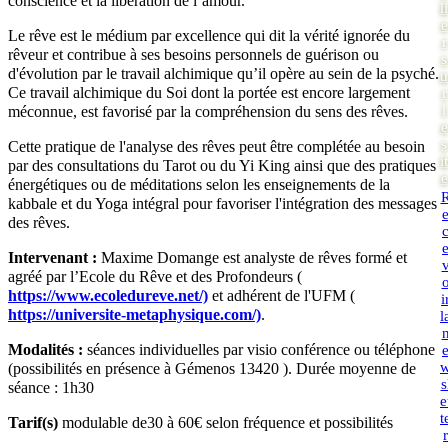
conscience et la libération de l’amour.
li
e
Le rêve est le médium par excellence qui dit la vérité ignorée du
r
rêveur et contribue à ses besoins personnels de guérison ou
s
d'évolution par le travail alchimique qu’il opère au sein de la psyché.
u
Ce travail alchimique du Soi dont la portée est encore largement
r
l
méconnue, est favorisé par la compréhension du sens des rêves.
e
s
Cette pratique de l'analyse des rêves peut être complétée au besoin
it
par des consultations du Tarot ou du Yi King ainsi que des pratiques
e
énergétiques ou de méditations selon les enseignements de la
kabbale et du Yoga intégral pour favoriser l'intégration des messages
des rêves.
Intervenant :
Maxime Domange est analyste de rêves formé et
agréé par l’Ecole du Rêve et des Profondeurs (
https://www.ecoledureve.net/)
et adhérent de l'UFM (
i
https://universite-metaphysique.com/)
.
l
Modalités :
séances individuelles par visio conférence ou téléphone
(possibilités en présence à Gémenos 13420 ). Durée moyenne de
s
séance : 1h30
e
t
Tarif(s)
modulable de30 à 60€ selon fréquence et possibilités
r