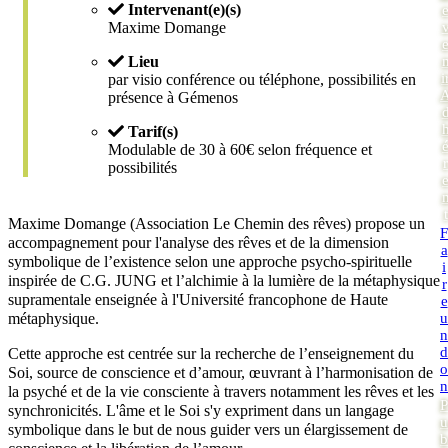
Intervenant(e)(s)
Maxime Domange
Lieu
i
par visio conférence ou téléphone, possibilités en
présence à Gémenos
Tarif(s)
Modulable de 30 à 60€ selon fréquence et
r
possibilités
t
Maxime Domange (Association Le Chemin des rêves) propose un
F
accompagnement pour l'analyse des rêves et de la dimension
a
symbolique de l’existence selon une approche psycho-spirituelle
i
inspirée de C.G. JUNG et l’alchimie à la lumière de la métaphysique
r
supramentale enseignée à l'Université francophone de Haute
e
u
métaphysique.
n
d
Cette approche est centrée sur la recherche de l’enseignement du
o
Soi, source de conscience et d’amour, œuvrant à l’harmonisation de
n
la psyché et de la vie consciente à travers notamment les rêves et les
P
synchronicités. L'âme et le Soi s'y expriment dans un langage
u
symbolique dans le but de nous guider vers un élargissement de
b