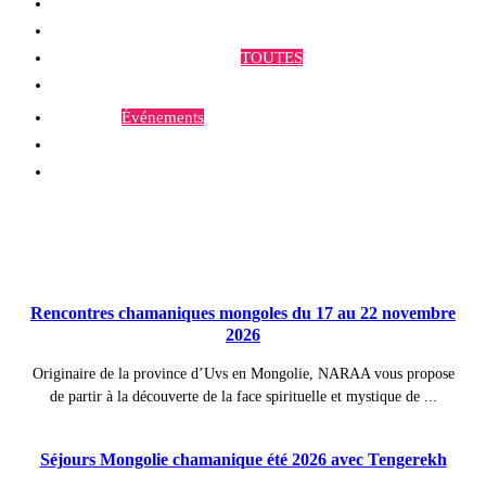
Qui sommes-nous ?
Programmes et Annonces
TOUTES
Prestations
Agenda
Événements
Contact
Publications à la Une !
Rencontres chamaniques mongoles du 17 au 22 novembre
2026
Originaire de la province d’Uvs en Mongolie, NARAA vous propose
de partir à la découverte de la face spirituelle et mystique de ...
Séjours Mongolie chamanique été 2026 avec Tengerekh