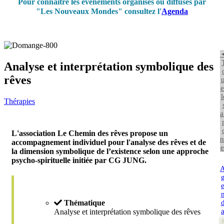
Pour connaître les événements organisés ou diffusés par
"Les Nouveaux Mondes" consultez l'
Agenda
Analyse et interprétation symbolique des
rêves
u
e
l
Thérapies
a
L'association Le Chemin des rêves propose un
n
accompagnement individuel pour l'analyse des rêves et de
e
la dimension symbolique de l’existence selon une approche
psycho-spirituelle initiée par CG JUNG.
Thématique
Analyse et interprétation symbolique des rêves