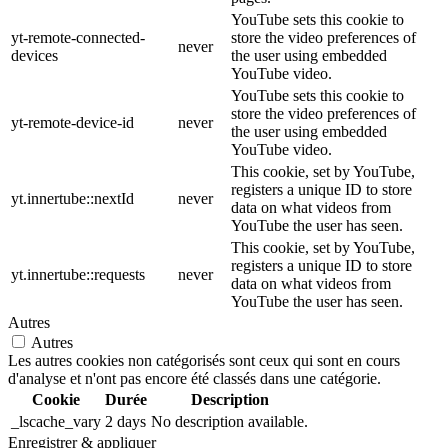
YouTube sets this cookie to
yt-remote-connected-
store the video preferences of
never
devices
the user using embedded
YouTube video.
YouTube sets this cookie to
store the video preferences of
yt-remote-device-id
never
the user using embedded
YouTube video.
This cookie, set by YouTube,
registers a unique ID to store
yt.innertube::nextId
never
data on what videos from
YouTube the user has seen.
This cookie, set by YouTube,
registers a unique ID to store
yt.innertube::requests
never
data on what videos from
YouTube the user has seen.
Autres
Autres
Les autres cookies non catégorisés sont ceux qui sont en cours
d'analyse et n'ont pas encore été classés dans une catégorie.
Cookie
Durée
Description
_lscache_vary
2 days
No description available.
Enregistrer & appliquer