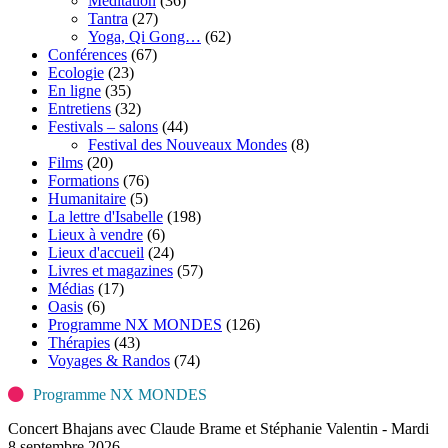
Méditation
(36)
Tantra
(27)
Yoga, Qi Gong…
(62)
Conférences
(67)
Ecologie
(23)
En ligne
(35)
Entretiens
(32)
Festivals – salons
(44)
Festival des Nouveaux Mondes
(8)
Films
(20)
Formations
(76)
Humanitaire
(5)
La lettre d'Isabelle
(198)
Lieux à vendre
(6)
Lieux d'accueil
(24)
Livres et magazines
(57)
Médias
(17)
Oasis
(6)
Programme NX MONDES
(126)
Thérapies
(43)
Voyages & Randos
(74)
Programme NX MONDES
Concert Bhajans avec Claude Brame et Stéphanie Valentin - Mardi
8 septembre 2026