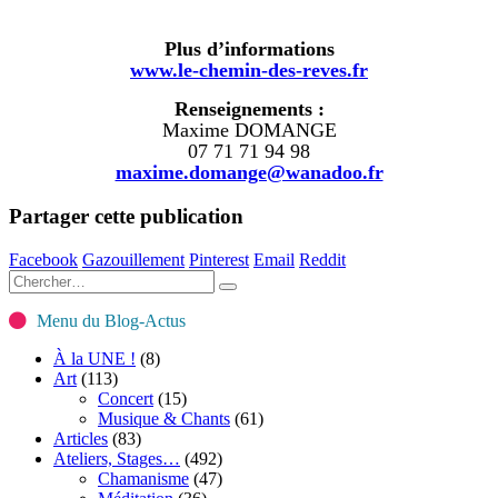
Plus d’informations
www.le-chemin-des-reves.fr
Renseignements :
Maxime DOMANGE
07 71 71 94 98
maxime.domange@wanadoo.fr
Partager cette publication
Facebook
Gazouillement
Pinterest
Email
Reddit
Menu du Blog-Actus
À la UNE !
(8)
Art
(113)
Concert
(15)
Musique & Chants
(61)
Articles
(83)
Ateliers, Stages…
(492)
Chamanisme
(47)