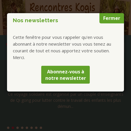
Fermer
Nos newsletters
Cette fenêtre pour vous rappeler qu'en vous
abonnant à notre newsletter vous vous tenez au
courant de tout et nous apportez votre soutien.
Merci.
Publications à la Une !
Abonnez-vous à
notre newsletter
Voyage solidaire au Cambodge – Janvier 2027
Ce voyage solidaire est organisé par un couple d'enseignants
de Qi gong pour lutter contre le travail des enfants les plus
démun...