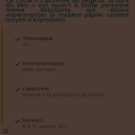
Le cycle « L’alchimie du végétal, la fibre
du lien » est ouvert à toute personne
même débutante qui désire
expérimenter la matière papier comme
moyen d'expression.
Thématique
n.c.
Intervenant(e)(s)
Aïdée Bernard
Conditions
Réservé à 10 participants seulement
Dates(s)
8-9-10 octobre 2021