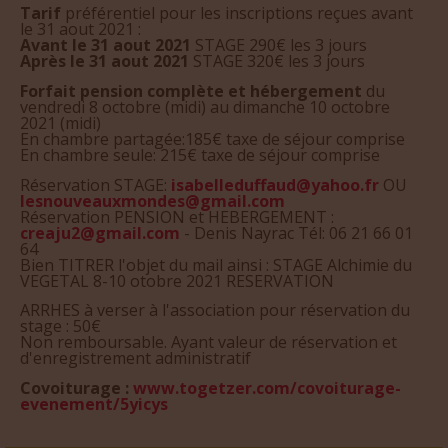
Tarif
préférentiel pour les inscriptions reçues avant
le 31 aout 2021 :
Avant le 31 aout 2021
STAGE 290€ les 3 jours
Après le 31 aout 2021
STAGE 320€ les 3 jours
Forfait pension complète et hébergement
du
vendredi 8 octobre (midi) au dimanche 10 octobre
2021 (midi)
En chambre partagée:185€ taxe de séjour comprise
En chambre seule: 215€ taxe de séjour comprise
Réservation STAGE:
isabelleduffaud@yahoo.fr
OU
lesnouveauxmondes@gmail.com
Réservation PENSION et HEBERGEMENT :
creaju2@gmail.com
- Denis Nayrac Tél: 06 21 66 01
64
Bien TITRER l'objet du mail ainsi : STAGE Alchimie du
VEGETAL 8-10 otobre 2021 RESERVATION
ARRHES à verser à l'association pour réservation du
stage : 50€
Non remboursable. Ayant valeur de réservation et
d'enregistrement administratif
Covoiturage :
www.togetzer.com/covoiturage-
evenement/5yicys