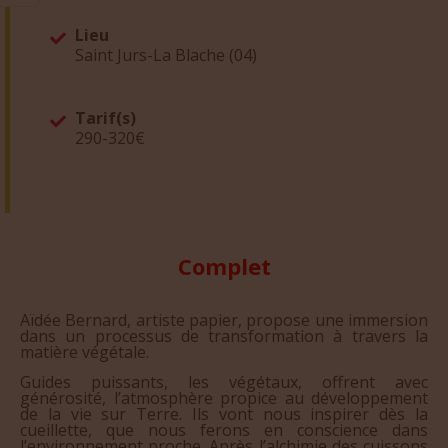
Lieu
Saint Jurs-La Blache (04)
Tarif(s)
290-320€
Complet
Aïdée Bernard, artiste papier, propose une immersion
dans un processus de transformation à travers la
matière végétale.
Guides puissants, les végétaux, offrent avec
générosité, l’atmosphère propice au développement
de la vie sur Terre. Ils vont nous inspirer dès la
cueillette, que nous ferons en conscience dans
l’environnement proche. Après l’alchimie des cuissons