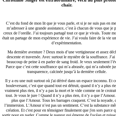
chair.
C’est du fond de mon lit que je vous parle, et si je ne suis pas en m
m’adresser à une grande assistance, c’est à chacun de vous que je p
creux de l’oreille. J’ai toujours partagé tout ce que je vivais. Toute 
était un partage de mon expérience de vie. J’ai voulu faire de la vie un
d’expérimentation.
Ma dernière aventure ? Deux mois d’une vertigineuse et assez déc
descente et traversée. Avec surtout le mystère de la souffrance. J’ai
beaucoup de peine à en parler de sang froid. Je veux seulement l’é
Parce que c’est cette souffrance qui m’a abrasée, qui m’a rabotée ju
transparence, calcinée jusqu’à la dernière cellule.
Il y a eu une nuit surtout où j'ai dérivé dans un espace inconnu. Et c
bouleversant, c’est que quand tout est détruit, quand il n’y a plus ri
vraiment plus rien, il n’y a pas la mort et le vide comme on le croirai
tout. Je vous le jure ! Quand il n’y a plus rien, il n’y a que l’Amour. 
plus que l’Amour. Tous les barrages craquent. C’est la noyade, c
l’immersion. L’Amour n’est pas un sentiment. C’est la substance mê
création. Et c'est pour en témoigner finalement que j'en sors parce qu
sortir pour en parler. Comme le nageur qui émerge de l'océan et ruisse