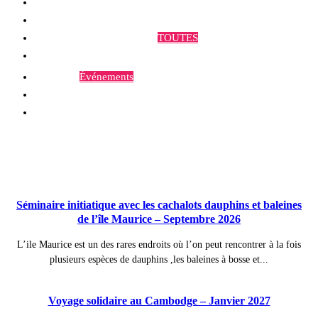
Qui sommes-nous ?
Programmes et Annonces
TOUTES
Prestations
Agenda
Événements
Contact
Publications à la Une !
Séminaire initiatique avec les cachalots dauphins et baleines
de l’île Maurice – Septembre 2026
L’ile Maurice est un des rares endroits où l’on peut rencontrer à la fois
plusieurs espèces de dauphins ,les baleines à bosse et...
Voyage solidaire au Cambodge – Janvier 2027