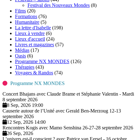
Festival des Nouveaux Mondes
(8)
Films
(20)
Formations
(76)
Humanitaire
(5)
La lettre d'Isabelle
(198)
Lieux à vendre
(6)
Lieux d'accueil
(24)
Livres et magazines
(57)
Médias
(17)
Oasis
(6)
Programme NX MONDES
(126)
Thérapies
(43)
Voyages & Randos
(74)
Programme NX MONDES
Concert Bhajans avec Claude Brame et Stéphanie Valentin - Mardi
8 septembre 2026
8 Sep, 2026 19:00
Causerie autour de l’Unité avec Gerald Ben-Merzoug 12-13
septembre 2026
12 Sep, 2026 14:00
Rencontres Kogis avec Mamo Senshina 26-27-28 septembre 2026
26 Sep, 2026
L’univers est-il conscient ? avec Patrice van Eersel - 16 octobre