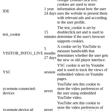
cookies are used to store
1 year
information about how the user
IDE
24 days
uses the website to present them
with relevant ads and according
to the user profile.
The test_cookie is set by
15
doubleclick.net and is used to
test_cookie
minutes
determine if the user's browser
supports cookies.
A cookie set by YouTube to
5
measure bandwidth that
VISITOR_INFO1_LIVE
months
determines whether the user gets
27 days
the new or old player interface.
YSC cookie is set by Youtube
and is used to track the views of
YSC
session
embedded videos on Youtube
pages.
YouTube sets this cookie to
yt-remote-connected-
store the video preferences of
never
devices
the user using embedded
YouTube video.
YouTube sets this cookie to
store the video preferences of
yt-remote-device-id
never