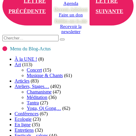
LETTRE
LETTRE
Agenda
Devenir Adhérent
PRÉCÉDENTE
SUIVANTE
Faire un don
Publier sur le site
Recevoir la
newsletter
Menu du Blog-Actus
À la UNE !
(8)
Art
(113)
Concert
(15)
Musique & Chants
(61)
Articles
(83)
Ateliers, Stages…
(492)
Chamanisme
(47)
Méditation
(36)
Tantra
(27)
Yoga, Qi Gong…
(62)
Conférences
(67)
Ecologie
(23)
En ligne
(35)
Entretiens
(32)
Festivals – salons
(44)