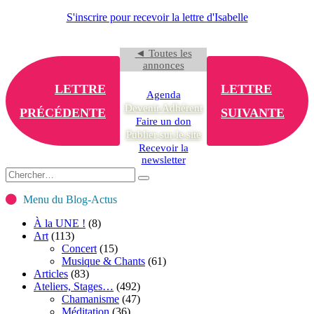
S'inscrire pour recevoir la lettre d'Isabelle
◄ Toutes les
annonces
LETTRE
LETTRE
Agenda
Devenir Adhérent
PRÉCÉDENTE
SUIVANTE
Faire un don
Publier sur le site
Recevoir la
newsletter
Menu du Blog-Actus
À la UNE !
(8)
Art
(113)
Concert
(15)
Musique & Chants
(61)
Articles
(83)
Ateliers, Stages…
(492)
Chamanisme
(47)
Méditation
(36)