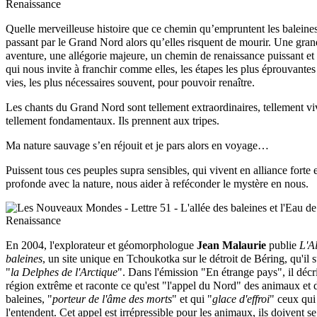
Quelle merveilleuse histoire que ce chemin qu’empruntent les baleine
passant par le Grand Nord alors qu’elles risquent de mourir. Une gra
aventure, une allégorie majeure, un chemin de renaissance puissant et 
qui nous invite à franchir comme elles, les étapes les plus éprouvantes
vies, les plus nécessaires souvent, pour pouvoir renaître.
Les chants du Grand Nord sont tellement extraordinaires, tellement vi
tellement fondamentaux. Ils prennent aux tripes.
Ma nature sauvage s’en réjouit et je pars alors en voyage…
Puissent tous ces peuples supra sensibles, qui vivent en alliance forte e
profonde avec la nature, nous aider à reféconder le mystère en nous.
En 2004, l'explorateur et géomorphologue
Jean Malaurie
publie
L'A
baleines
, un site unique en Tchoukotka sur le détroit de Béring, qu'i
"
la Delphes de l'Arctique
". Dans l'émission "En étrange pays", il décri
région extrême et raconte ce qu'est "l'appel du Nord" des animaux et 
baleines, "
porteur de l'âme des morts
" et qui "
glace d'effroi
" ceux qui
l'entendent. Cet appel est irrépressible pour les animaux, ils doivent s