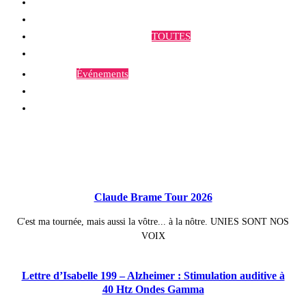
Qui sommes-nous ?
Programmes et Annonces
TOUTES
Prestations
Agenda
Événements
Contact
Publications à la Une !
Claude Brame Tour 2026
C'est ma tournée, mais aussi la vôtre... à la nôtre. UNIES SONT NOS
VOIX
Lettre d’Isabelle 199 – Alzheimer : Stimulation auditive à
40 Htz Ondes Gamma