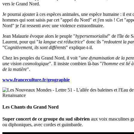
vers le Grand Nord.
Je pourrai ajouter à ces espèces animales, une espèce humaine : il est 
hommes qui sont saisis par cet "appel du Nord" et j'en suis ! Cet "app
Nord" je l'ai ressenti avec une violence extraordinaire.
Jean Malaurie évoque alors le peuple "
hypersensorialisé
" de l'île de S
Laurent, pour qui "
la langue est réductrice
" donc ils "
redoutent la pa
"C
ognitivement, ils sont différents
" explique-t-il.
Chez les peuples du Grand Nord, il voit "
une dynamisation de la pen
une vision cosmologique
". Il insiste combien là-bas "
l'homme est lié à 
de la matière
".
www.franceculture.fr/geographie
Les Chants du Grand Nord
Super concert de ce groupe du sud sibérien
aux voix masculines gu
ou diphoniques, avec cordes et guimbarde.