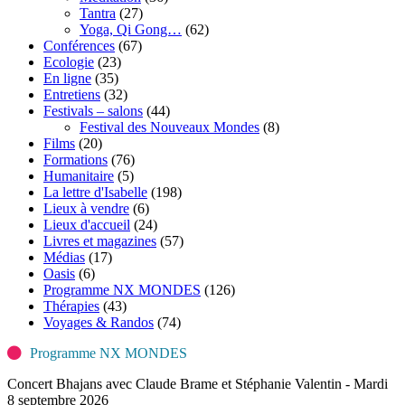
Tantra
(27)
Yoga, Qi Gong…
(62)
Conférences
(67)
Ecologie
(23)
En ligne
(35)
Entretiens
(32)
Festivals – salons
(44)
Festival des Nouveaux Mondes
(8)
Films
(20)
Formations
(76)
Humanitaire
(5)
La lettre d'Isabelle
(198)
Lieux à vendre
(6)
Lieux d'accueil
(24)
Livres et magazines
(57)
Médias
(17)
Oasis
(6)
Programme NX MONDES
(126)
Thérapies
(43)
Voyages & Randos
(74)
Programme NX MONDES
Concert Bhajans avec Claude Brame et Stéphanie Valentin - Mardi
8 septembre 2026