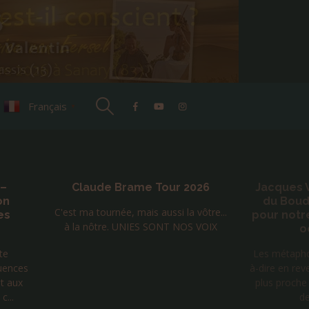
Français
▼
 –
Claude Brame Tour 2026
Jacques 
on
du Bou
C'est ma tournée, mais aussi la vôtre...
es
pour notre
à la nôtre. UNIES SONT NOS VOIX
o
te
Les métaphor
uences
à-dire en rev
t aux
plus proche
c...
de