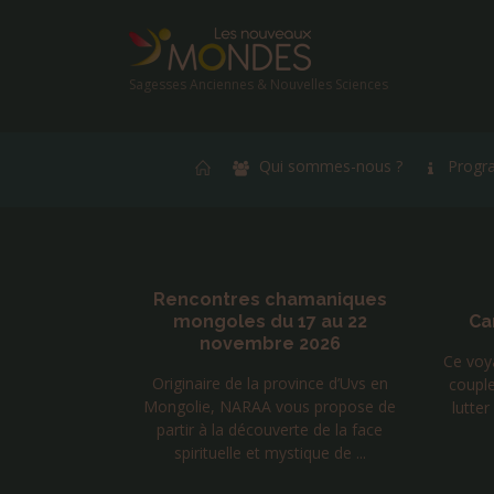
Sagesses Anciennes & Nouvelles Sciences
Qui sommes-nous ?
Progr
orce et
Rencontres chamaniques
e Laurent
mongoles du 17 au 22
Ca
novembre 2026
Ce voya
tiatique à
Originaire de la province d’Uvs en
couple
, pour guides
Mongolie, NARAA vous propose de
lutter
 royal, le
partir à la découverte de la face
assio...
spirituelle et mystique de ...