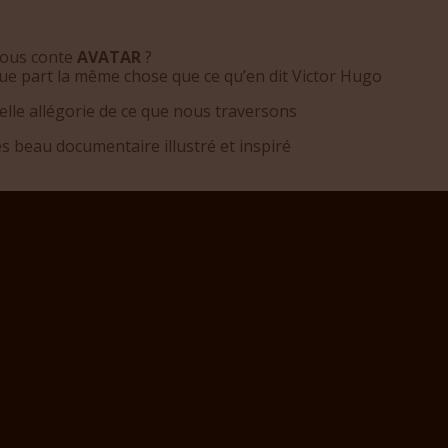
ous conte
AVATAR
?
ue part la même chose que ce qu’en dit Victor Hugo
lle allégorie de ce que nous traversons
s beau documentaire illustré et inspiré