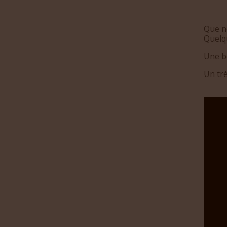
Que n
Quelq
Une be
Un trè