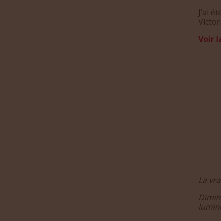
J’ai é
Victo
Voir l
La vra
Dimin
lumine