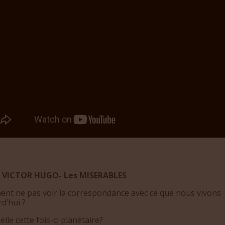
 VICTOR HUGO- Les MISERABLES
nt ne pas voir la correspondance avec ce que nous vivons
d’hui ?
helle cette fois-ci planétaire?