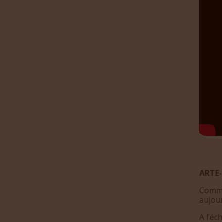
ARTE-
Comme
aujour
A l’éc